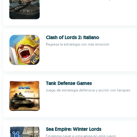
Clash of Lords 2: Italiano
Regresa la estrategia con más emoción
Tank Defense Games
Juego de estrategia defensiva y acción con tanques
Sea Empire: Winter Lords
Estrategia naval a vista aérea en este juego