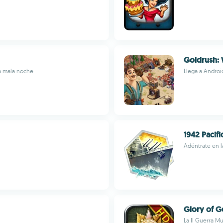
Goldrush: 
a mala noche
Llega a Android
1942 Pacifi
Adéntrate en l
Glory of G
La II Guerra M