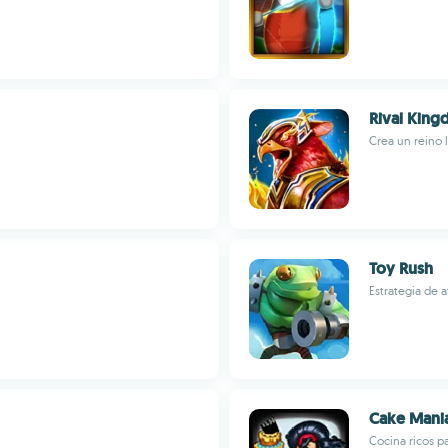
Rival Kin
Crea un reino 
Toy Rush
Estrategia de 
Cake Mania
Cocina ricos pa