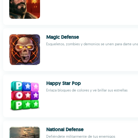
Magic Defense
Esqueletos, zombies y demonios se unen para darte un
Happy Star Pop
Enlaza bloques de colores y ve brillar sus estrellas
National Defense
Defiéndete militarmente de tus enemigos