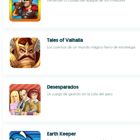
Defiende tu ciudad del ataque de los invasores
Tales of Valhalla
Los cuentos de un mundo mágico lleno de estrategia
Desesparados
Un juego de gestión en la cola del paro
Earth Keeper