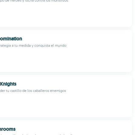
upo de héroes y lucha contra los monstruos
 Domination
rategia a tu medida y conquista el mundo
Knights
er tu castillo de los caballeros enemigos
shrooms