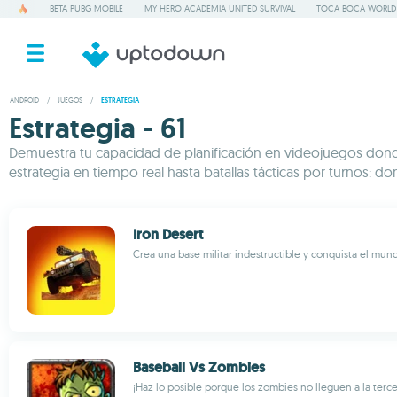
BETA PUBG MOBILE
MY HERO ACADEMIA UNITED SURVIVAL
TOCA BOCA WORLD
ANDROID
/
JUEGOS
/
ESTRATEGIA
Estrategia - 61
Demuestra tu capacidad de planificación en videojuegos donde 
estrategia en tiempo real hasta batallas tácticas por turnos: dom
Iron Desert
Crea una base militar indestructible y conquista el mun
Baseball Vs Zombies
¡Haz lo posible porque los zombies no lleguen a la terce