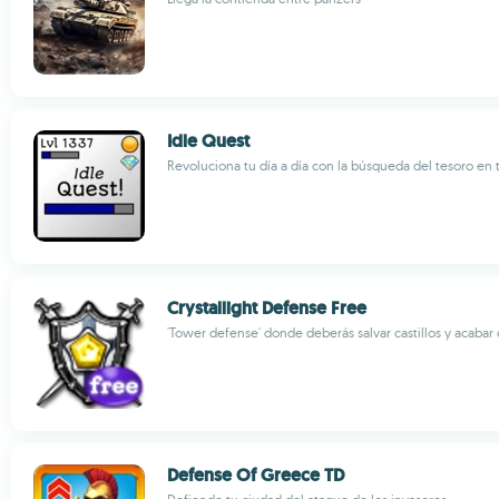
Idle Quest
Revoluciona tu día a día con la búsqueda del tesoro en 
Crystallight Defense Free
'Tower defense' donde deberás salvar castillos y acaba
Defense Of Greece TD