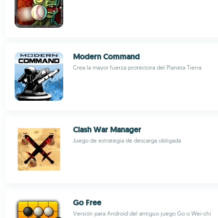
Modern Command
Crea la mayor fuerza protectora del Planeta Tierra
Clash War Manager
Juego de estrategia de descarga obligada
Go Free
Versión para Android del antiguo juego Go o Wei-chi