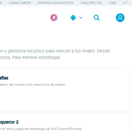
GD
SUBWAY SURFERS
PRÓXIMOS LANZAMIENTOS
CHILL WITH YOU
KWAI
APPS D
 y gestiona recursos para vencer a tus rivales. Desde
ctoria. Para mentes estrategas.
fias
erio del crimen con esta lucha de mafias
queror 2
 en este juego de estrategia de la II Guerra Mundial