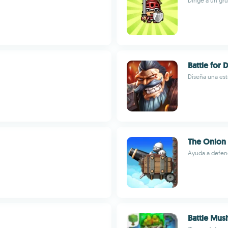
Dirige a un gr
Battle for
Diseña una est
The Onion 
Ayuda a defend
Battle Mu