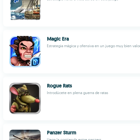
Magic Era
Estrategia mágica y ofensiva en un juego muy bien valo
Rogue Rats
Introdúcete en plena guerra de ratas
Panzer Sturm
Llega la contienda entre panzers