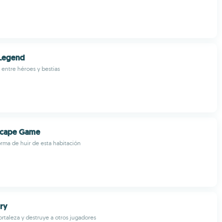
 Legend
 entre héroes y bestias
scape Game
orma de huir de esta habitación
ury
ortaleza y destruye a otros jugadores