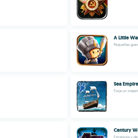
A Little Wa
Pequeñas grand
Sea Empir
Forja un imper
Century W
Estrategia y d