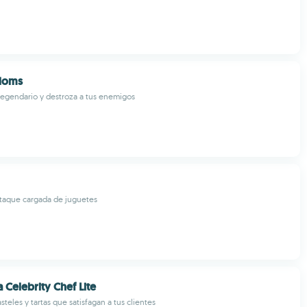
gdoms
legendario y destroza a tus enemigos
ataque cargada de juguetes
 Celebrity Chef Lite
steles y tartas que satisfagan a tus clientes