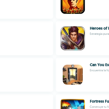
Heroes of
Estrategia pura
Can You E
Encuentra la f
Fortress F
Construye tu f