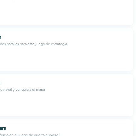
r
es batallas para este juego de estrategia
e
io naval y conquista el mapa
ars
efensa en el juego de guerra número 1