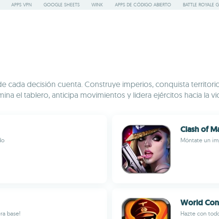
APPS VPN
GOOGLE SHEETS
WINK
APPS DE CÓDIGO ABIERTO
BATTLE ROYALE 
cada decisión cuenta. Construye imperios, conquista territorios
ina el tablero, anticipa movimientos y lidera ejércitos hacia la vi
Clash of Ma
do
Móntate un imp
World Con
ra base!
Hazte con todo