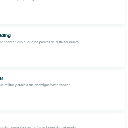
dding
ble shooter' con el que no pararás de disfrutar nunca
ar
se militar y ataca a tus enemigos hasta vencer
ende y conquista en un épico juego de estrategia