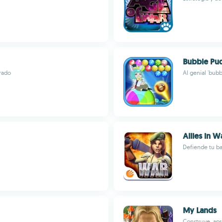
Bubble Pu
rado
Al genial 'bub
Allies in W
Defiende tu ba
My Lands
Construye, apr