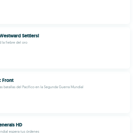
Westward Settlers!
 la fiebre del oro
c Front
as batallas del Pacífico en la Segunda Guerra Mundial
enerals HD
undial espera tus órdenes