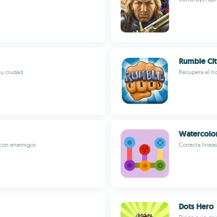
Rumble Ci
tu ciudad
Recupera el tr
Watercolo
r con enemigos
Conecta líneas
Dots Hero