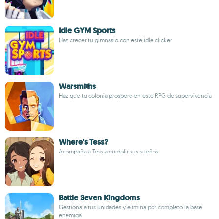
Idle GYM Sports
Haz crecer tu gimnasio con este idle clicker
Warsmiths
Haz que tu colonia prospere en este RPG de supervivencia
Where's Tess?
Acompaña a Tess a cumplir sus sueños
Battle Seven Kingdoms
Gestiona a tus unidades y elimina por completo la base
enemiga