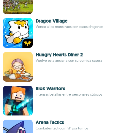
Dragon Village
Vence a los monstruos con estos dragones
Hungry Hearts Diner 2
Vuelve esta anciana con su comida casera
Blok Warriors
Intensas batallas entre personajes cúbicos
Arena Tactics
Combates tácticos PvP por turnos