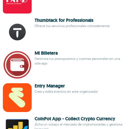
Thumbtack for Professionals
Ofrece tus servicios profesionales cómodamente
Mi Billetera
Gestiona tus presupuestos y cuentas personales en una
sola app
Entry Manager
Crea y edita eventos en este organizador
CoinPot App - Collect Crypto Currency
¡Echa un vistazo al mercado de criptomonedas y gestiona
las tuyas!