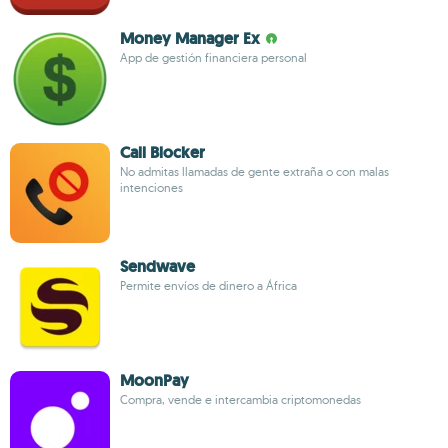
Money Manager Ex
App de gestión financiera personal
Call Blocker
No admitas llamadas de gente extraña o con malas
intenciones
Sendwave
Permite envíos de dinero a África
MoonPay
Compra, vende e intercambia criptomonedas