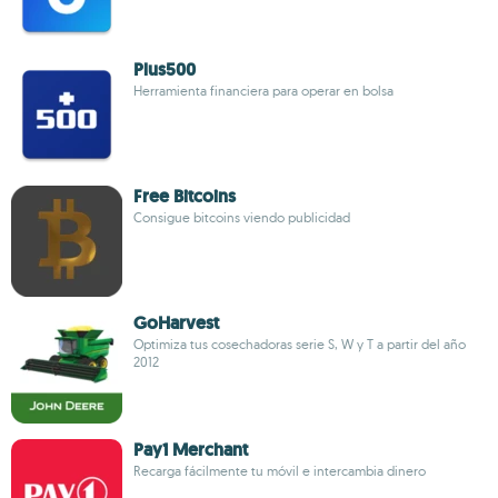
Plus500
Herramienta financiera para operar en bolsa
Free Bitcoins
Consigue bitcoins viendo publicidad
GoHarvest
Optimiza tus cosechadoras serie S, W y T a partir del año
2012
Pay1 Merchant
Recarga fácilmente tu móvil e intercambia dinero