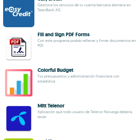
Gestiona los servicios de tu cuenta bancaria alemana en
TeamBank AG
Fill and Sign PDF Forms
Con este programa podrás rellenar y firmar documentos en
PDF
Colorful Budget
Tus presupuestos y administración financiera con
estadística
Mitt Telenor
Aplicación que todo usuario de Telenor Noruega debería
tener