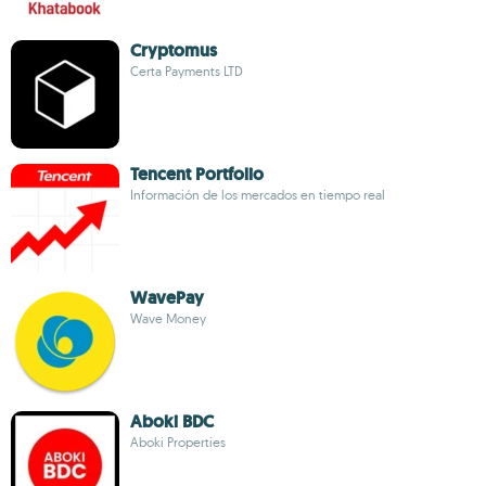
Cryptomus
Certa Payments LTD
Tencent Portfolio
Información de los mercados en tiempo real
WavePay
Wave Money
Aboki BDC
Aboki Properties