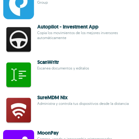
Group
Autopilot - Investment App
Copia los movimientos de los mejores inversores
automáticamente
ScanWritr
Escanea documentos y editalos
SureMDM Nix
Administra y controla tus dispositivos desde la distancia
MoonPay
Compra, vende e intercambia criptomonedas