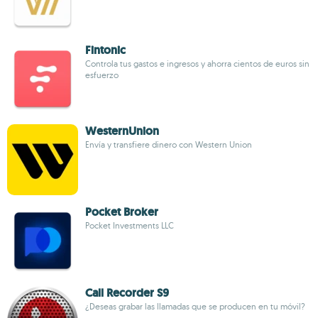
Fintonic
Controla tus gastos e ingresos y ahorra cientos de euros sin
esfuerzo
WesternUnion
Envía y transfiere dinero con Western Union
Pocket Broker
Pocket Investments LLC
Call Recorder S9
¿Deseas grabar las llamadas que se producen en tu móvil?