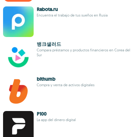
Rabota.ru
Encuentra el trabajo de tus sueños en Rusia
뱅크샐러드
Compara préstamos y productos financieros en Corea del
Sur
bithumb
Compra y venta de activos digitales
P100
La app del dinero digital