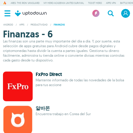
ARES: THE IRON VANGUARD
MY HERO ACADEMIA UNITED SURVIVAL
TICKET HERO
APPS VPN
BATTLE ROY
ANDROID
/
APPS
/
PRODUCTIVIDAD
/
FINANZAS
Finanzas - 6
Las finanzas son una parte muy importante del día a día. Y, por suerte, esta
selección de apps gratuitas para Android cubre desde pagos digitales y
criptomonedas hasta dividir la cuenta a partes iguales. Gestiona tu dinero
fácilmente, administra tu tienda online o convierte divisas mientras controlas
cada gasto desde tu dispositivo.
FxPro Direct
Mantente informado de todas las novedades de la bolsa
para tus accione
알바몬
Encuentra trabajo en Corea del Sur