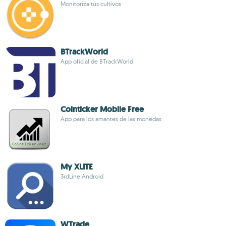
Monitoriza tus cultivos
BTrackWorld
App oficial de BTrackWorld
Cointicker Mobile Free
App para los amantes de las monedas
My XLITE
3rdLine Android
WTrade