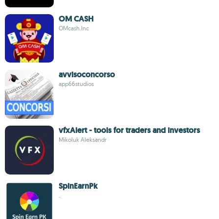
OM CASH
OMcash.Inc
avvisoconcorso
app66studios
vfxAlert - tools for traders and investors
Mikoluk Aleksandr
SpinEarnPk
..