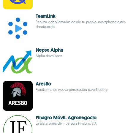
TeamLink
Realiza videollamadas desde tu propio smartphone estés
donde estés
Nepse Alpha
Alpha developer
AresBo
Plataforma de nueva generación para Trading
Finagro Móvil. Agronegocio
La plataforma de Inversora Finagro, S.A