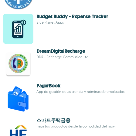
Budget Buddy - Expense Tracker
Blue Planet Apps
DreamDigitalRecharge
DDR - Recharge Commission Ltd.
PagarBook
App de gestión de asistencia y nóminas de empleados
스마트주택금융
Paga tus productos desde la comodidad del móvil