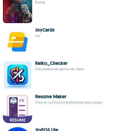
Roshal
JoyCards
Joy
Reiko_Checker
Calculadora de gastos de viajes
Resume Maker
Crea un currículum profesional paso a paso
JioPOS Lite