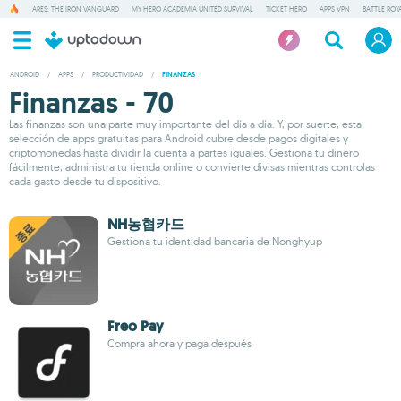
ARES: THE IRON VANGUARD
MY HERO ACADEMIA UNITED SURVIVAL
TICKET HERO
APPS VPN
BATTLE ROY
ANDROID
/
APPS
/
PRODUCTIVIDAD
/
FINANZAS
Finanzas - 70
Las finanzas son una parte muy importante del día a día. Y, por suerte, esta
selección de apps gratuitas para Android cubre desde pagos digitales y
criptomonedas hasta dividir la cuenta a partes iguales. Gestiona tu dinero
fácilmente, administra tu tienda online o convierte divisas mientras controlas
cada gasto desde tu dispositivo.
NH농협카드
Gestiona tu identidad bancaria de Nonghyup
Freo Pay
Compra ahora y paga después