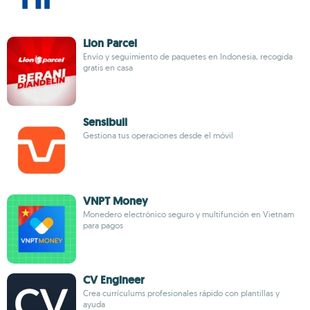
Lion Parcel
Envío y seguimiento de paquetes en Indonesia, recogida
gratis en casa
Sensibull
Gestiona tus operaciones desde el móvil
VNPT Money
Monedero electrónico seguro y multifunción en Vietnam
para pagos
CV Engineer
Crea currículums profesionales rápido con plantillas y
ayuda