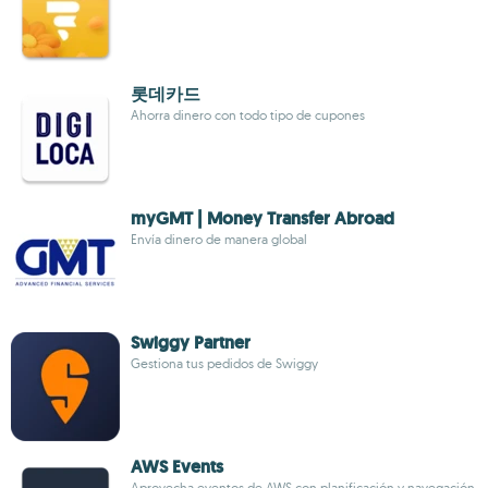
롯데카드
Ahorra dinero con todo tipo de cupones
myGMT | Money Transfer Abroad
Envía dinero de manera global
Swiggy Partner
Gestiona tus pedidos de Swiggy
AWS Events
Aprovecha eventos de AWS con planificación y navegación