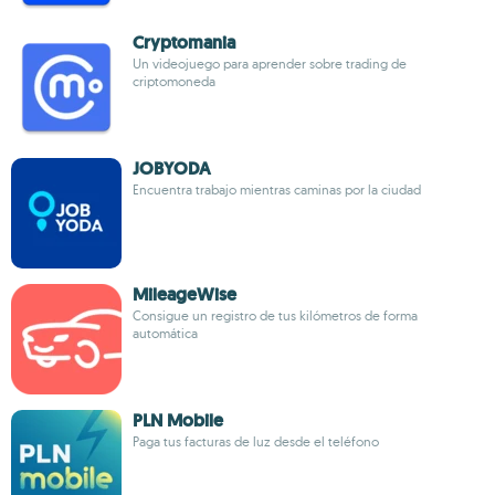
Cryptomania
Un videojuego para aprender sobre trading de
criptomoneda
JOBYODA
Encuentra trabajo mientras caminas por la ciudad
MileageWise
Consigue un registro de tus kilómetros de forma
automática
PLN Mobile
Paga tus facturas de luz desde el teléfono