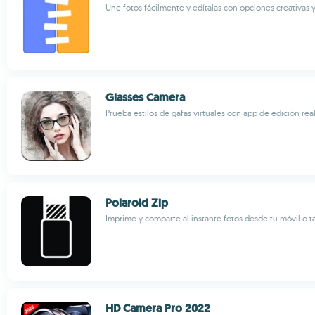
Une fotos fácilmente y edítalas con opciones creativas 
Glasses Camera
Prueba estilos de gafas virtuales con app de edición real
Polaroid Zip
Imprime y comparte al instante fotos desde tu móvil o t
HD Camera Pro 2022