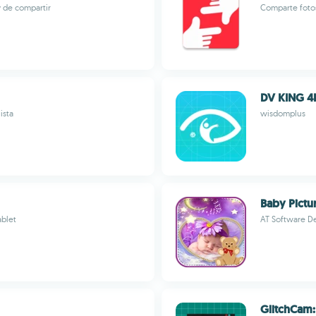
y de compartir
Comparte fotos
DV KING 4
ista
wisdomplus
Baby Pictu
ablet
AT Software D
GlitchCam: