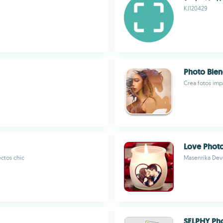
KJ120429
Photo Blen
Crea fotos imp
Love Phot
ectos chic
Masenrika Dev
SELPHY Ph