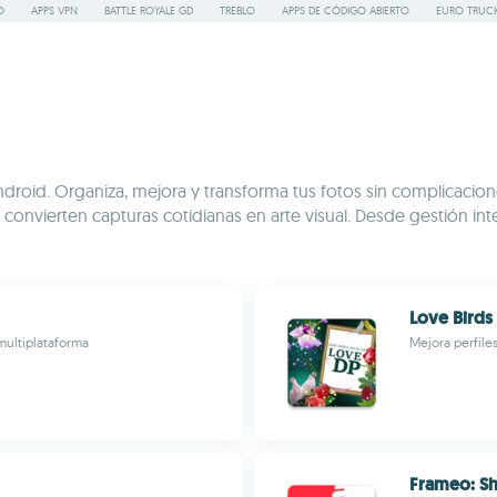
O
APPS VPN
BATTLE ROYALE GD
TREBLO
APPS DE CÓDIGO ABIERTO
EURO TRUCK
ndroid. Organiza, mejora y transforma tus fotos sin complicacion
e convierten capturas cotidianas en arte visual. Desde gestión in
Love Birds 
multiplataforma
Mejora perfile
Frameo: Sh