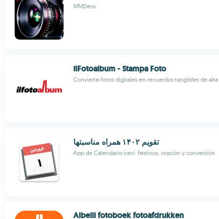
MMDevs
ilFotoalbum - Stampa Foto
Convierte fotos digitales en recuerdos tangibles de alta
تقویم ۱۴۰۲ همراه مناسبتها
App de Calendario iraní: festivos, oración y conversión
Albelli fotoboek fotoafdrukken