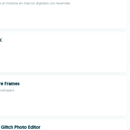
 al instante en marcos digitales con leyendas
K
re Frames
evelopers
 Glitch Photo Editor