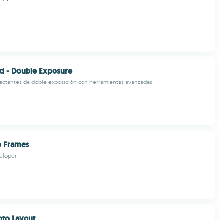
d - Double Exposure
actantes de doble exposición con herramientas avanzadas
o Frames
eloper
oto Layout