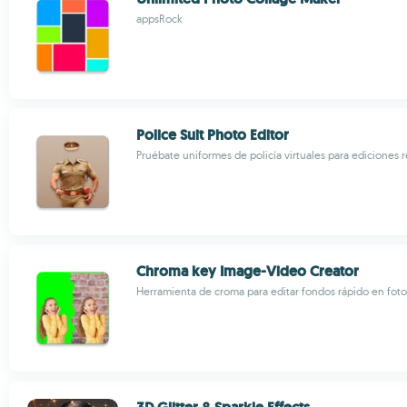
appsRock
Police Suit Photo Editor
Pruébate uniformes de policía virtuales para ediciones r
Chroma key Image-Video Creator
Herramienta de croma para editar fondos rápido en foto