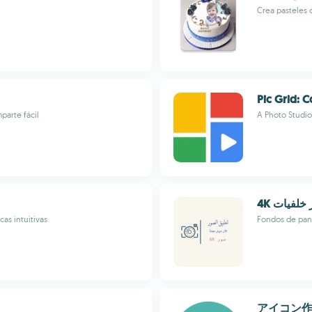
Crea pasteles
Pic Grid: 
parte fácil
A Photo Studio
4K لفيات
as intuitivas
Fondos de pant
アイコン