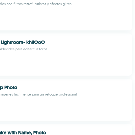
os con filtros retrofuturistas y efectos glitch
r Lightroom- khilOoO
blecidos para editar tus fotos
ip Photo
imágenes fácilmente para un retoque profesional
ake with Name, Photo