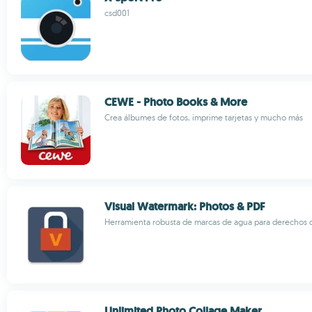
csd001
CEWE - Photo Books & More
Crea álbumes de fotos, imprime tarjetas y mucho más
Visual Watermark: Photos & PDF
Herramienta robusta de marcas de agua para derechos d
Unlimited Photo Collage Maker