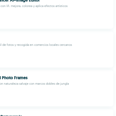
ncer AI+Image Editor
 con IA: mejora, colorea y aplica efectos artísticos
l de fotos y recogida en comercios locales cercanos
l Photo Frames
on naturaleza salvaje con marcos dobles de jungla