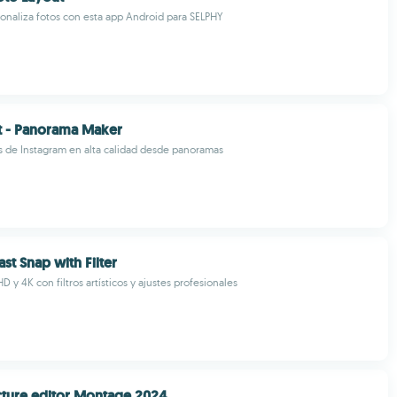
onaliza fotos con esta app Android para SELPHY
t - Panorama Maker
s de Instagram en alta calidad desde panoramas
st Snap with Filter
D y 4K con filtros artísticos y ajustes profesionales
icture editor Montage 2024