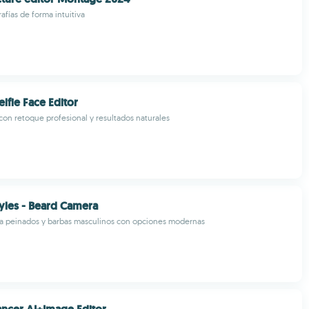
rafías de forma intuitiva
elfie Face Editor
 con retoque profesional y resultados naturales
yles - Beard Camera
ra peinados y barbas masculinos con opciones modernas