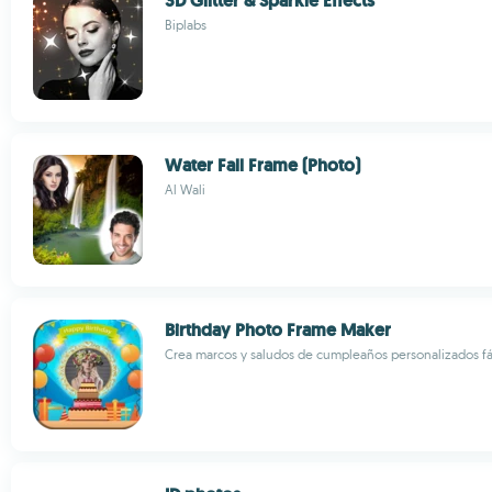
3D Glitter & Sparkle Effects
Biplabs
Water Fall Frame (Photo)
Al Wali
Birthday Photo Frame Maker
Crea marcos y saludos de cumpleaños personalizados f