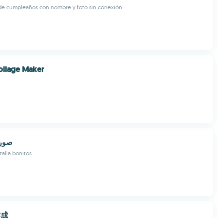
 de cumpleaños con nombre y foto sin conexión
Collage Maker
صور خ
alla bonitos
作成