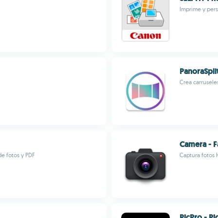
Imprime y pers
PanoraSpli
Crea carrusele
Camera - Fa
e fotos y PDF
Captura fotos H
PicPro - P