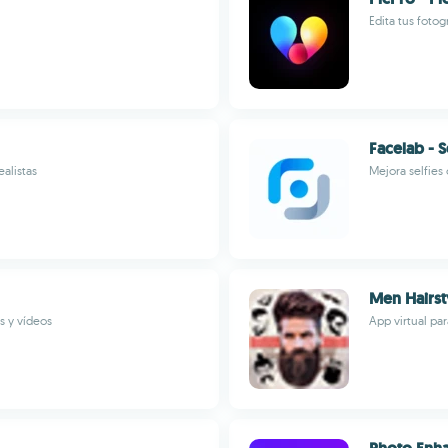
Edita tus fotog
Facelab - S
ealistas
Mejora selfies
Men Hairst
s y vídeos
App virtual pa