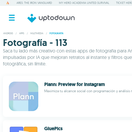
ARES: THE IRON VANGUARD
MY HERO ACADEMIA UNITED SURVIVAL
TICKET HER
ANDROID
/
APPS
/
MULTIMEDIA
/
FOTOGRAFÍA
Fotografía - 113
Saca tu lado más creativo con estas apps de fotografia para A
impulsadas por IA que mejoran retratos al instante y filtros qu
fotográfica, sin límite.
Plann: Preview for Instagram
Maximiza tu alcance social con programación y análisis 
GluePics