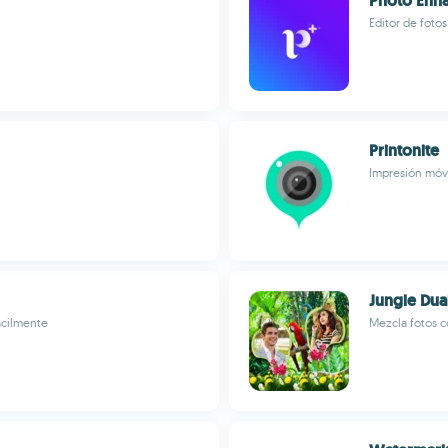
Photo Enha
Editor de fotos
Printonite
Impresión móvi
Jungle Dua
ácilmente
Mezcla fotos c