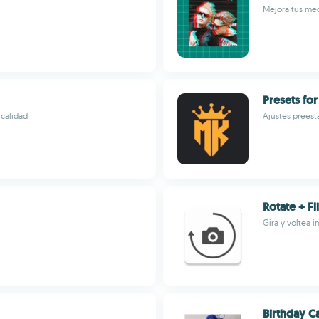
Mejora tus medi
Presets fo
 calidad
Ajustes preesta
Rotate + Fl
Gira y voltea 
Birthday C