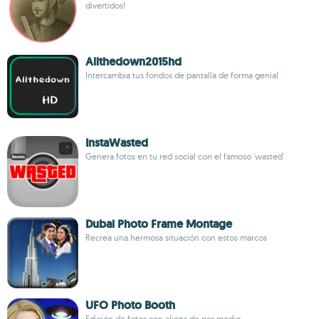
divertidos!
Allthedown2015hd
Intercambia tus fondos de pantalla de forma genial
InstaWasted
Genera fotos en tu red social con el famoso 'wasted'
Dubai Photo Frame Montage
Recrea una hermosa situación con estos marcos
UFO Photo Booth
Edición de fotos con aliens de por medio