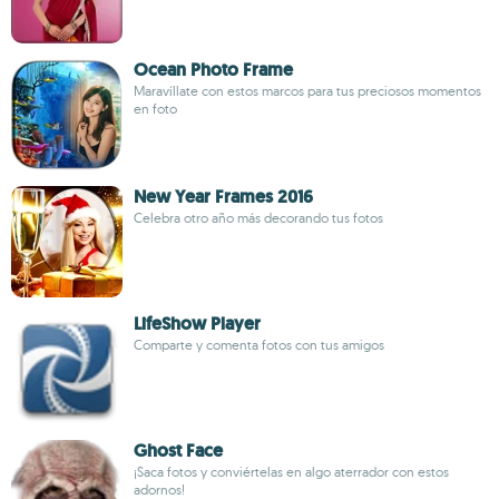
Ocean Photo Frame
Maravíllate con estos marcos para tus preciosos momentos
en foto
New Year Frames 2016
Celebra otro año más decorando tus fotos
LifeShow Player
Comparte y comenta fotos con tus amigos
Ghost Face
¡Saca fotos y conviértelas en algo aterrador con estos
adornos!