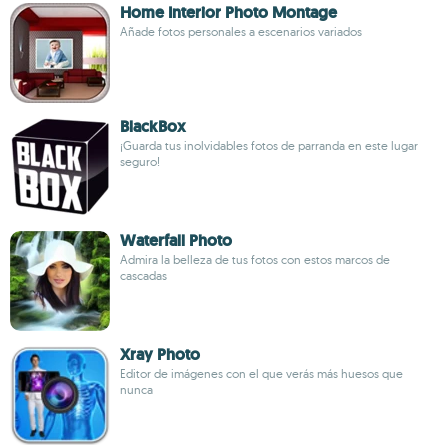
Home Interior Photo Montage
Añade fotos personales a escenarios variados
BlackBox
¡Guarda tus inolvidables fotos de parranda en este lugar
seguro!
Waterfall Photo
Admira la belleza de tus fotos con estos marcos de
cascadas
Xray Photo
Editor de imágenes con el que verás más huesos que
nunca