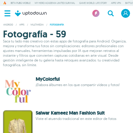
BETA PUBG MOBILE
MY HERO ACADEMIA UNITED SURVIVAL
GAME WORLD: LIFE STORY
APPS VPN
BATTLE
ANDROID
/
APPS
/
MULTIMEDIA
/
FOTOGRAFÍA
Fotografía - 59
Saca tu lado más creativo con estas apps de fotografia para Android. Organiza,
mejora y transforma tus fotos sin complicaciones: editores profesionales con
ajustes manuales, herramientas impulsadas por IA que mejoran retratos al
instante y filtros que convierten capturas cotidianas en arte visual. Desde
gestión inteligente de tu galería hasta retoques avanzados: tu creatividad
fotográfica, sin límite.
MyColorful
¡Elabora álbumes en los que compartir vídeos y fotos!
Salwar Kameez Man Fashion Suit
Viste el atuendo tradicional en este editor de fotos