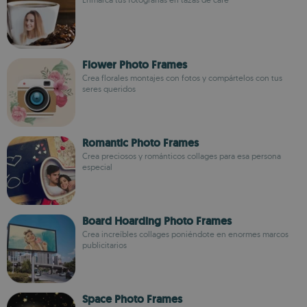
Flower Photo Frames
Crea florales montajes con fotos y compártelos con tus
seres queridos
Romantic Photo Frames
Crea preciosos y románticos collages para esa persona
especial
Board Hoarding Photo Frames
Crea increíbles collages poniéndote en enormes marcos
publicitarios
Space Photo Frames