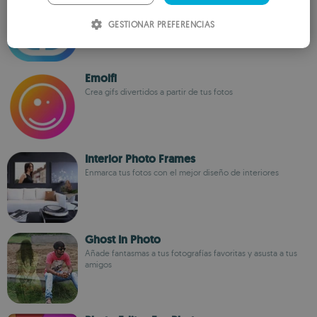
Un completo editor fotográfico
ITALIAN
GESTIONAR PREFERENCIAS
SPANISH
ROMANIAN
Emolfi
Crea gifs divertidos a partir de tus fotos
Interior Photo Frames
Enmarca tus fotos con el mejor diseño de interiores
Ghost In Photo
Añade fantasmas a tus fotografías favoritas y asusta a tus
amigos