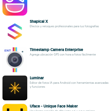
Shapical X
Efectos y retoques profesionales para tus fotografías
Timestamp Camera Enterprise
Agrega ubicación GPS con hora a fotos fácilmente
Luminar
Editor de fotos IA para Android con herramientas avanzadas
y funciones
Uface - Unique Face Maker
Una forma sencilla de dibujarte a ti y a tus amigos