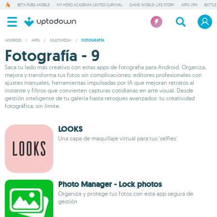
BETA PUBG MOBILE
MY HERO ACADEMIA UNITED SURVIVAL
GAME WORLD: LIFE STORY
APPS VPN
BATTLE
ANDROID
/
APPS
/
MULTIMEDIA
/
FOTOGRAFÍA
Fotografía - 9
Saca tu lado más creativo con estas apps de fotografia para Android. Organiza,
mejora y transforma tus fotos sin complicaciones: editores profesionales con
ajustes manuales, herramientas impulsadas por IA que mejoran retratos al
instante y filtros que convierten capturas cotidianas en arte visual. Desde
gestión inteligente de tu galería hasta retoques avanzados: tu creatividad
fotográfica, sin límite.
LOOKS
Una capa de maquillaje virtual para tus 'selfies'
Photo Manager - Lock photos
Organiza y protege tus fotos con esta app segura de
gestión