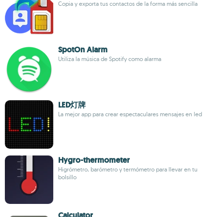
Copia y exporta tus contactos de la forma más sencilla
SpotOn Alarm
Utiliza la música de Spotify como alarma
LED灯牌
La mejor app para crear espectaculares mensajes en led
Hygro-thermometer
Higrómetro, barómetro y termómetro para llevar en tu
bolsillo
Calculator