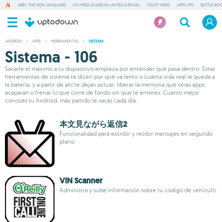
ARES: THE IRON VANGUARD
MY HERO ACADEMIA UNITED SURVIVAL
TICKET HERO
APPS VPN
BATTLE ROY
ANDROID
/
APPS
/
HERRAMIENTAS
/
SISTEMA
Sistema - 106
Sacarle el máximo a tu dispositivo empieza por entender qué pasa dentro. Estas
herramientas de sistema te dicen por qué va lento o cuánta vida real le queda a
la batería, y a partir de ahí te dejan actuar: liberar la memoria que otras apps
acaparan o frenar lo que corre de fondo sin que te enteres. Cuanto mejor
conoces tu Android, más partido le sacas cada día.
本文見ながら返信2
Funcionalidad para escribir y recibir mensajes en segundo
plano
VIN Scanner
Administra y sube información sobre tu código de vehículo