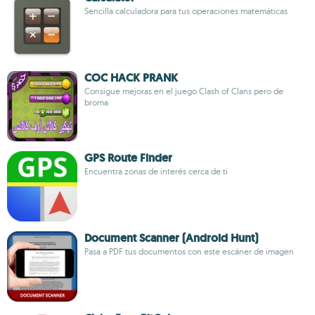
Sencilla calculadora para tus operaciones matemáticas
COC HACK PRANK
Consigue mejoras en el juego Clash of Clans pero de
broma
GPS Route Finder
Encuentra zonas de interés cerca de ti
Document Scanner (Android Hunt)
Pasa a PDF tus documentos con este escáner de imagen