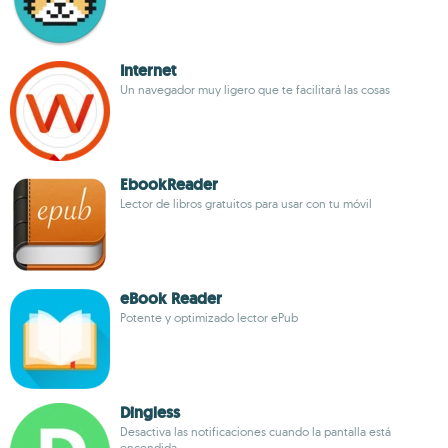
Internet
Un navegador muy ligero que te facilitará las cosas
EbookReader
Lector de libros gratuitos para usar con tu móvil
eBook Reader
Potente y optimizado lector ePub
Dingless
Desactiva las notificaciones cuando la pantalla está
encendida