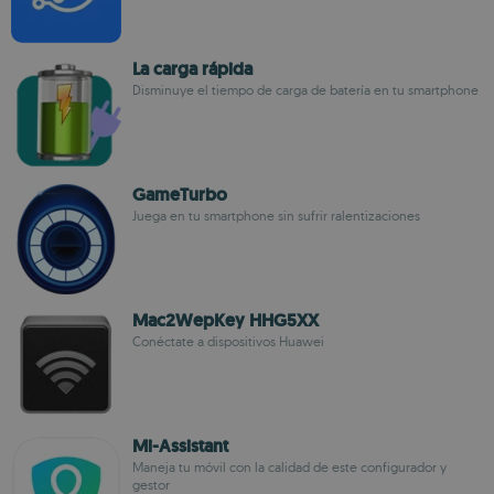
La carga rápida
Disminuye el tiempo de carga de batería en tu smartphone
GameTurbo
Juega en tu smartphone sin sufrir ralentizaciones
Mac2WepKey HHG5XX
Conéctate a dispositivos Huawei
Mi-Assistant
Maneja tu móvil con la calidad de este configurador y
gestor