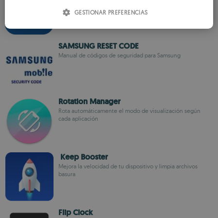
ITALIAN
GESTIONAR PREFERENCIAS
SPANISH
ROMANIAN
SAMSUNG RESET CODE
Manual de códigos de seguridad para Samsung
Rotation Manager
Rota automáticamente el modo de visualización según
cada aplicación
Keep Booster
Mejora la velocidad de tu dispositivo y limpia archivos
basura
Flip Clock