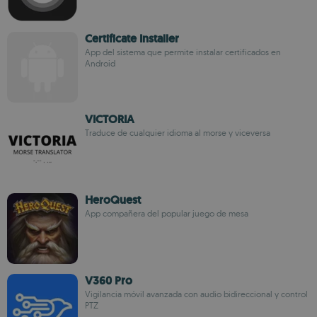
Certificate Installer
App del sistema que permite instalar certificados en
Android
VICTORIA
Traduce de cualquier idioma al morse y viceversa
HeroQuest
App compañera del popular juego de mesa
V360 Pro
Vigilancia móvil avanzada con audio bidireccional y control
PTZ