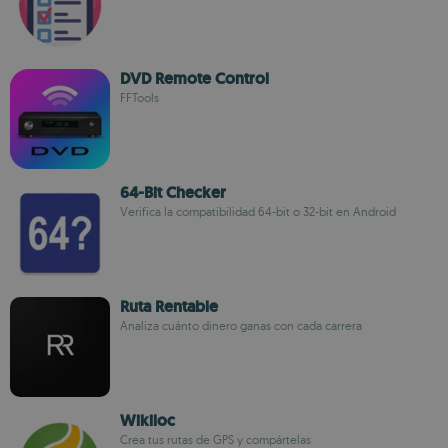
DVD Remote Control
FFTools
64-Bit Checker
Verifica la compatibilidad 64-bit o 32-bit en Android
Ruta Rentable
Analiza cuánto dinero ganas con cada carrera
Wikiloc
Crea tus rutas de GPS y compártelas