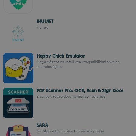
INUMET
Inumet
Happy Chick Emulator
Juega clásicos en móvil con compatibilidad amplia y
controles ágiles
PDF Scanner Pro: OCR, Scan & Sign Docs
Escanea y revisa documentos con esta app
SARA
Ministerio de Inclusión Económica y Social