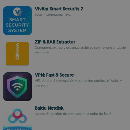
Vivitar Smart Security 2
Sakar International, Inc.
ZIP & RAR Extractor
Comprime, extrae y organiza archivos con herramientas de
seguridad
VPN: Fast & Secure
VPN Android: navegación y streaming rápidos, cifrados y
privados
Baidu Netdisk
La app de gestión de archivos en la nube de Baidu