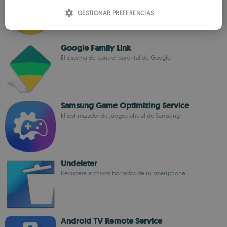
ITALIAN
GESTIONAR PREFERENCIAS
SPANISH
ROMANIAN
Google Family Link
El sistema de control parental de Google
Samsung Game Optimizing Service
El optimizador de juegos oficial de Samsung
Undeleter
Recupera archivos borrados de tu smartphone
Android TV Remote Service