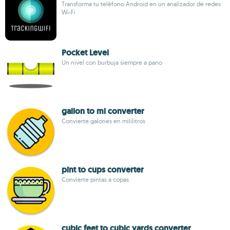
Transforma tu teléfono Android en un analizador de redes
Wi-Fi
Pocket Level
Un nivel con burbuja siempre a pano
gallon to ml converter
Convierte galones en mililitros
pint to cups converter
Convierte pintas a copas
cubic feet to cubic yards converter