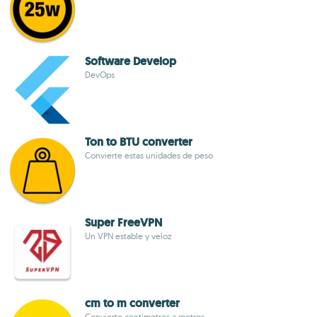
Software Develop
DevOps
Ton to BTU converter
Convierte estas unidades de peso
Super FreeVPN
Un VPN estable y veloz
cm to m converter
Convierte centímetros a metros