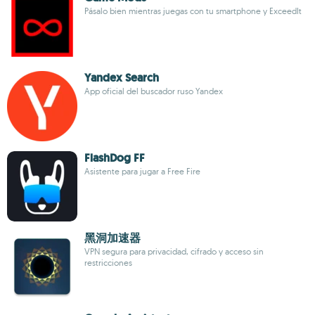
Pásalo bien mientras juegas con tu smartphone y ExceedIt
Yandex Search
App oficial del buscador ruso Yandex
FlashDog FF
Asistente para jugar a Free Fire
黑洞加速器
VPN segura para privacidad, cifrado y acceso sin
restricciones