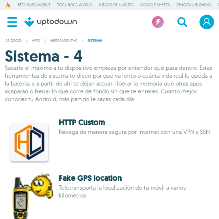
BETA PUBG MOBILE
TOCA BOCA WORLD
JUEGOS DE NARUTO
GOOGLE SHEETS
SENGOKU BUSHIDO
ANDROID
/
APPS
/
HERRAMIENTAS
/
SISTEMA
Sistema - 4
Sacarle el máximo a tu dispositivo empieza por entender qué pasa dentro. Estas
herramientas de sistema te dicen por qué va lento o cuánta vida real le queda a
la batería, y a partir de ahí te dejan actuar: liberar la memoria que otras apps
acaparan o frenar lo que corre de fondo sin que te enteres. Cuanto mejor
conoces tu Android, más partido le sacas cada día.
HTTP Custom
Navega de manera segura por Internet con una VPN y SSH
Fake GPS location
Teletransporta la localización de tu móvil a varios
kilómetros