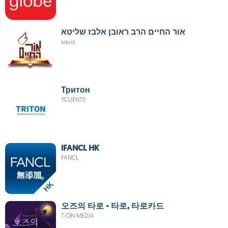
אור החיים הרב ראובן אלבז שליטא
squiz
Тритон
YCLIENTS
iFANCL HK
FANCL
오즈의 타로 - 타로, 타로카드
T-ON MEDIA