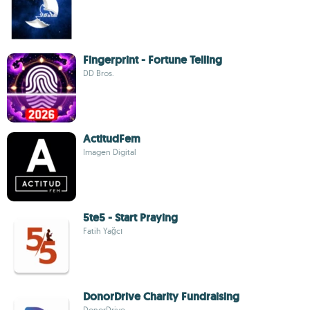
Fingerprint - Fortune Telling
DD Bros.
ActitudFem
Imagen Digital
5te5 - Start Praying
Fatih Yağcı
DonorDrive Charity Fundraising
DonorDrive