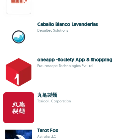
Caballo Blanco Lavanderías
Degaltec Solutions
oneapp -Society App & Shopping
Futurescape Technologies Pvt Ltd
丸亀製麺
Toridoll. Corporation
Tarot Fox
Astrolia LLC