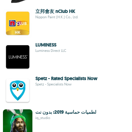
立邦會友 nClub HK
Nippon Paint (H.K.) Co., Ltd.
LUMINESS
Luminess Direct LLC
Spetz - Rated Specialists Now
Spetz - Specialists Now
لطميات حماسية 2019: بدون نت
iq_studio