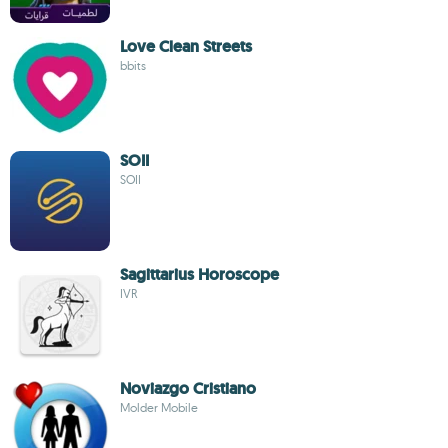
Love Clean Streets
bbits
SOII
SOII
Sagittarius Horoscope
IVR
Noviazgo Cristiano
Molder Mobile