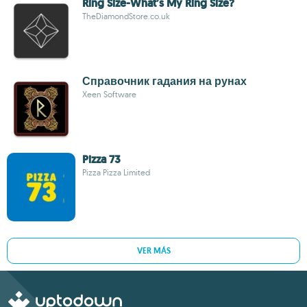
Ring Size-What’s My Ring Size?
TheDiamondStore.co.uk
Справочник гадания на рунах
Xeen Software
Pizza 73
Pizza Pizza Limited
VER MÁS