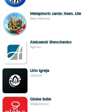
Metaphoric cards: Xeen. Lite
Xeen Software
Aleksandr Shevchenko
Ugol Inc.
Lírio Igreja
inChurch
Globe Suite
Globe Electric