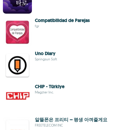
Compatibilidad de Parejas
fgr
Uno Diary
Springsun Soft
CHIP - Türkiye
Magzter Inc.
알뜰폰은 프리티 – 평생 아껴줄게요
FREETELECOM INC