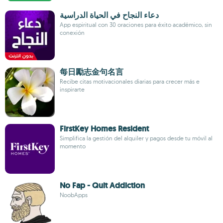
دعاء النجاح في الحياة الدراسية
App espiritual con 30 oraciones para éxito académico, sin
conexión
每日勵志金句名言
Recibe citas motivacionales diarias para crecer más e
inspirarte
FirstKey Homes Resident
Simplifica la gestión del alquiler y pagos desde tu móvil al
momento
No Fap - Quit Addiction
NoobApps