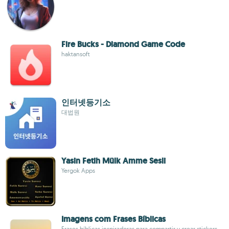
Fire Bucks - Diamond Game Code
haktansoft
인터넷등기소
대법원
Yasin Fetih Mülk Amme Sesli
Yergok Apps
Imagens com Frases Bíblicas
Frases bíblicas inspiradoras para compartir y crear stickers