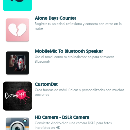
Alone Days Counter
Registra tu soledad, reflexiona y conecta con otros en la
nube
MobileMic To Bluetooth Speaker
Usa el móvil como micro inalámbrico para altavoces
Bluetooth
CustomDat
Crea fundas de móvil únicas y personalizadas con muchas
opciones
HD Camera - DSLR Camera
Convierte Android en una cámara DSLR para fotos
increíbles en HD