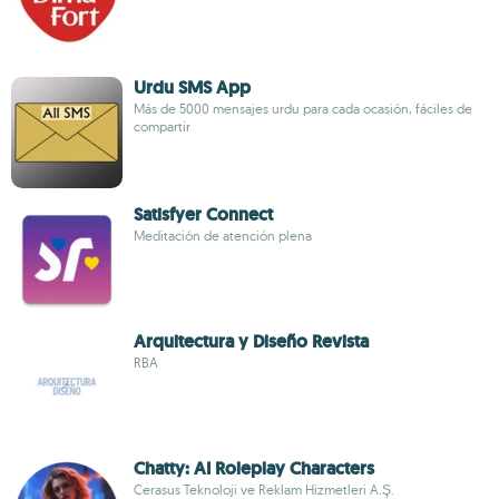
Urdu SMS App
Más de 5000 mensajes urdu para cada ocasión, fáciles de
compartir
Satisfyer Connect
Meditación de atención plena
Arquitectura y Diseño Revista
RBA
Chatty: AI Roleplay Characters
Cerasus Teknoloji ve Reklam Hizmetleri A.Ş.