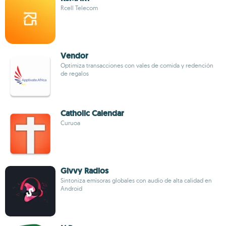
Rcell Telecom
Vendor
Optimiza transacciones con vales de comida y redención
de regalos
Catholic Calendar
Curuoa
Givvy Radios
Sintoniza emisoras globales con audio de alta calidad en
Android