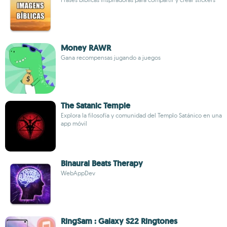
Money RAWR
Gana recompensas jugando a juegos
The Satanic Temple
Explora la filosofía y comunidad del Templo Satánico en una
app móvil
Binaural Beats Therapy
WebAppDev
RingSam : Galaxy S22 Ringtones