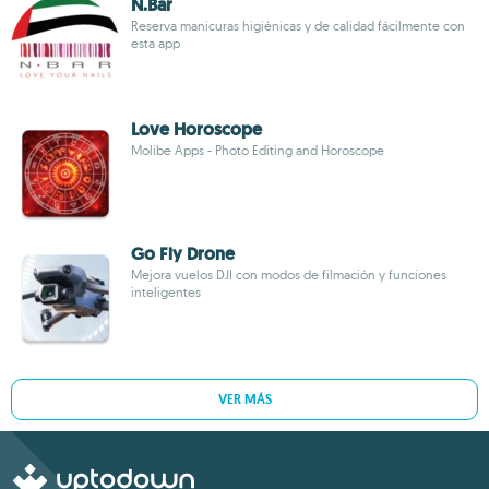
N.Bar
Reserva manicuras higiénicas y de calidad fácilmente con
esta app
Love Horoscope
Molibe Apps - Photo Editing and Horoscope
Go Fly Drone
Mejora vuelos DJI con modos de filmación y funciones
inteligentes
VER MÁS