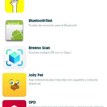
BluetoothTest
Prueba de conexión para el Bluetooth
Breeno Scan
Escanea códigos QR con tu Oppo
Jolly Pet
App interactiva para mascotas con juguetes y criaturas
atractivas
DPD
Gestiona entregas con seguimiento y opciones de entrega