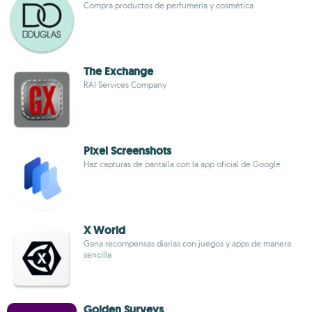
Compra productos de perfumería y cosmética
The Exchange
RAI Services Company
Pixel Screenshots
Haz capturas de pantalla con la app oficial de Google
X World
Gana recompensas diarias con juegos y apps de manera
sencilla
Golden Surveys