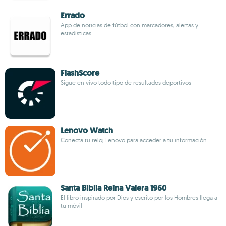
Errado
App de noticias de fútbol con marcadores, alertas y
estadísticas
FlashScore
Sigue en vivo todo tipo de resultados deportivos
Lenovo Watch
Conecta tu reloj Lenovo para acceder a tu información
Santa Biblia Reina Valera 1960
El libro inspirado por Dios y escrito por los Hombres llega a
tu móvil