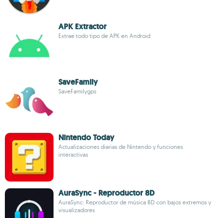
APK Extractor
Extrae todo tipo de APK en Android
SaveFamily
SaveFamilygps
Nintendo Today
Actualizaciones diarias de Nintendo y funciones
interactivas
AuraSync - Reproductor 8D
AuraSync: Reproductor de música 8D con bajos extremos y
visualizadores