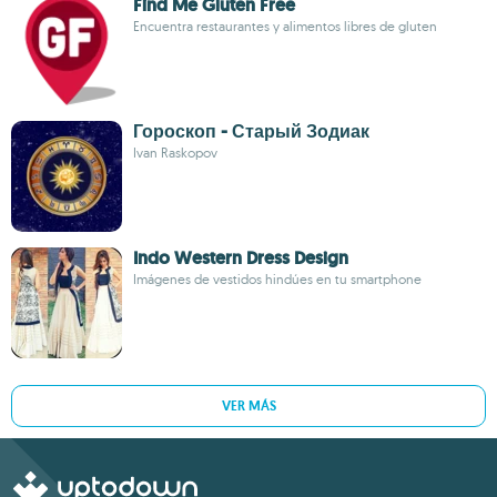
Find Me Gluten Free
Encuentra restaurantes y alimentos libres de gluten
Гороскоп - Старый Зодиак
Ivan Raskopov
Indo Western Dress Design
Imágenes de vestidos hindúes en tu smartphone
VER MÁS