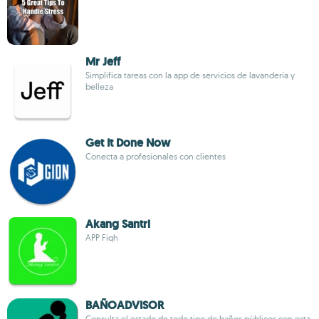
Mr Jeff
Simplifica tareas con la app de servicios de lavandería y
belleza
Get It Done Now
Conecta a profesionales con clientes
Akang Santri
APP Fiqh
BAÑOADVISOR
Consulta el estado de todo tipo de baños públicos con esta