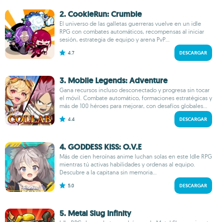
2. CookieRun: Crumble
El universo de las galletas guerreras vuelve en un idle
RPG con combates automáticos, recompensas al iniciar
sesión, estrategia de equipo y arena PvP...
4.7
DESCARGAR
3. Mobile Legends: Adventure
Gana recursos incluso desconectado y progresa sin tocar
el móvil. Combate automático, formaciones estratégicas y
más de 100 héroes para mejorar, con desafíos globales...
4.4
DESCARGAR
4. GODDESS KISS: O.V.E
Más de cien heroínas anime luchan solas en este Idle RPG
mientras tú activas habilidades y ordenas al equipo.
Descubre a la capitana sin memoria...
5.0
DESCARGAR
5. Metal Slug Infinity