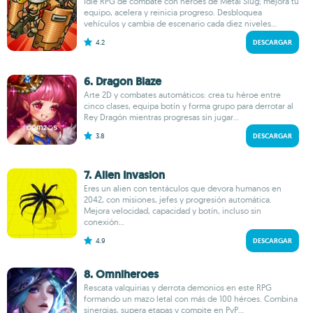
Idle RPG de combate con héroes de Metal Slug; mejora tu
equipo, acelera y reinicia progreso. Desbloquea
vehículos y cambia de escenario cada diez niveles...
4.2
DESCARGAR
6. Dragon Blaze
Arte 2D y combates automáticos: crea tu héroe entre
cinco clases, equipa botín y forma grupo para derrotar al
Rey Dragón mientras progresas sin jugar...
3.8
DESCARGAR
7. Alien Invasion
Eres un alien con tentáculos que devora humanos en
2042, con misiones, jefes y progresión automática.
Mejora velocidad, capacidad y botín, incluso sin
conexión...
4.9
DESCARGAR
8. Omniheroes
Rescata valquirias y derrota demonios en este RPG
formando un mazo letal con más de 100 héroes. Combina
sinergias, supera etapas y compite en PvP...