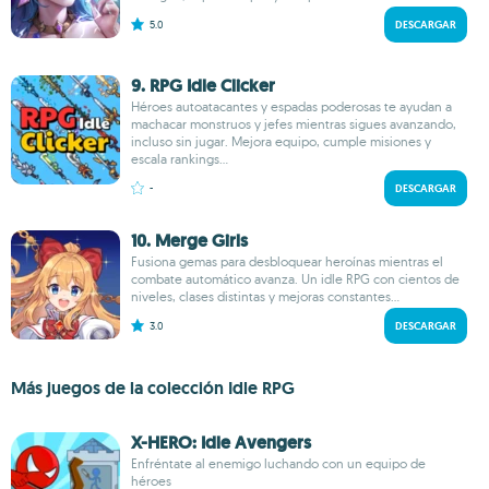
5.0
DESCARGAR
9. RPG Idle Clicker
Héroes autoatacantes y espadas poderosas te ayudan a
machacar monstruos y jefes mientras sigues avanzando,
incluso sin jugar. Mejora equipo, cumple misiones y
escala rankings...
-
DESCARGAR
10. Merge Girls
Fusiona gemas para desbloquear heroínas mientras el
combate automático avanza. Un idle RPG con cientos de
niveles, clases distintas y mejoras constantes...
3.0
DESCARGAR
Más juegos de la colección Idle RPG
X-HERO: Idle Avengers
Enfréntate al enemigo luchando con un equipo de
héroes