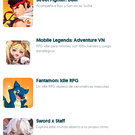
Acompaña a Ryu y Ken en su lucha
Mobile Legends: Adventure VN
RPG idle para móviles con 100+ héroes y juego
estratégico
Fantamon: Idle RPG
Un idle RPG repleto de carismáticas mascotas
Sword x Staff
Explora este mundo abierto a tu propio ritmo