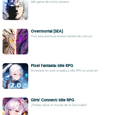
Idle game de lucha coreano
Overmortal (SEA)
Vive esta aventura taoísta repleta de cultivos
Pixel Fantasia: Idle RPG
Diviértete en este simpático Idle RPG en pixel art
Girls' Connect: Idle RPG
¿Podrás salvar al mundo de la Oscuridad?