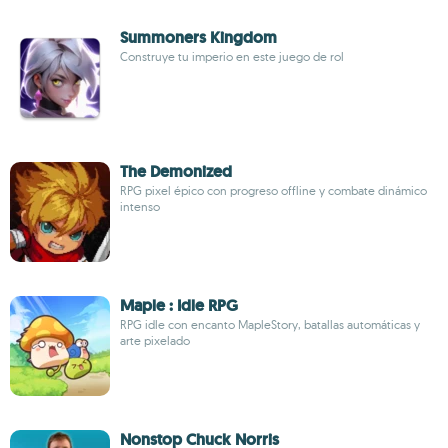
Summoners Kingdom
Construye tu imperio en este juego de rol
The Demonized
RPG pixel épico con progreso offline y combate dinámico
intenso
Maple : Idle RPG
RPG idle con encanto MapleStory, batallas automáticas y
arte pixelado
Nonstop Chuck Norris