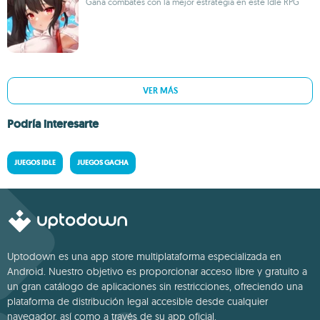
Gana combates con la mejor estrategia en este Idle RPG
VER MÁS
Podría interesarte
JUEGOS IDLE
JUEGOS GACHA
Uptodown es una app store multiplataforma especializada en
Android. Nuestro objetivo es proporcionar acceso libre y gratuito a
un gran catálogo de aplicaciones sin restricciones, ofreciendo una
plataforma de distribución legal accesible desde cualquier
navegador, así como a través de su app oficial.