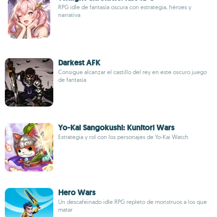
RPG idle de fantasía oscura con estrategia, héroes y
narrativa
Darkest AFK
Consigue alcanzar el castillo del rey en este oscuro juego
de fantasía
Yo-Kai Sangokushi: Kunitori Wars
Estrategia y rol con los personajes de Yo-Kai Watch
Hero Wars
Un descafeinado idle RPG repleto de monstruos a los que
matar