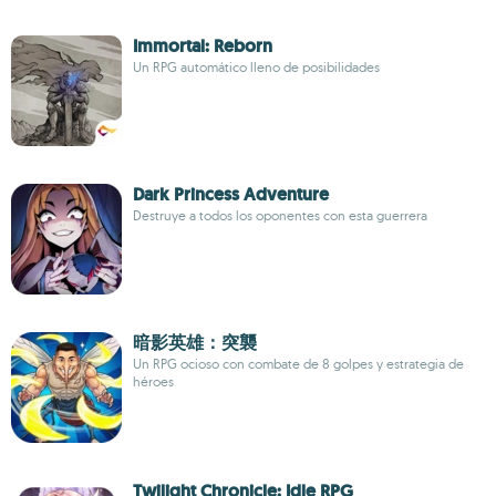
Immortal: Reborn
Un RPG automático lleno de posibilidades
Dark Princess Adventure
Destruye a todos los oponentes con esta guerrera
暗影英雄：突襲
Un RPG ocioso con combate de 8 golpes y estrategia de
héroes
Twilight Chronicle: Idle RPG