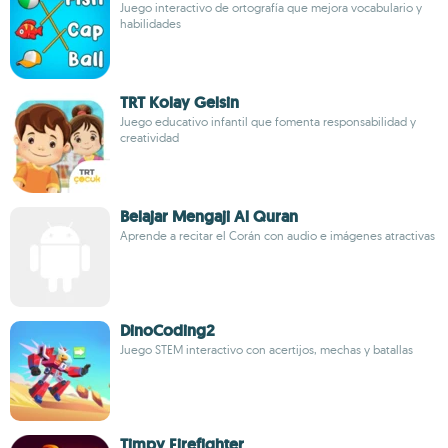
Juego interactivo de ortografía que mejora vocabulario y
habilidades
TRT Kolay Gelsin
Juego educativo infantil que fomenta responsabilidad y
creatividad
Belajar Mengaji Al Quran
Aprende a recitar el Corán con audio e imágenes atractivas
DinoCoding2
Juego STEM interactivo con acertijos, mechas y batallas
Timpy Firefighter