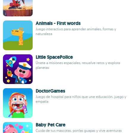
Animals - First words
Juego interactivo para aprender animales, formas y
naturaleza
Little SpacePolice
Únete a misiones espaciales, resuelve retos y explora
planetas
DoctorGames
Juego de hospital para niños que une educación, juego y
empatía
Baby Pet Care
Cuida de tus mascotas, ponlas guapas y vive aventuras