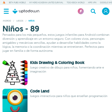
BETA PUBG MOBILE
MY HERO ACADEMIA UNITED SURVIVAL
TOCA BOCA WORLD
APPS VPN
GOOGLE SHE
ANDROID
/
JUEGOS
/
NIÑOS
Niños - 89
Pensados para los más pequeños, estos juegos infantiles para Android combinan
diversión y aprendizaje en un entorno seguro. Con colores vivos, personajes
amigables y mecánicas sencillas, ayudan a desarrollar habilidades como la
lógica, la memoria o la coordinación mientras se entretienen. Perfectos para
jugar en familia o de forma autónoma.
Kids Drawing & Coloring Book
Juego creativo de dibujo para niños, fomentando arte e
imaginación
Code Land
Juegos interactivos para niños que enseñan programación