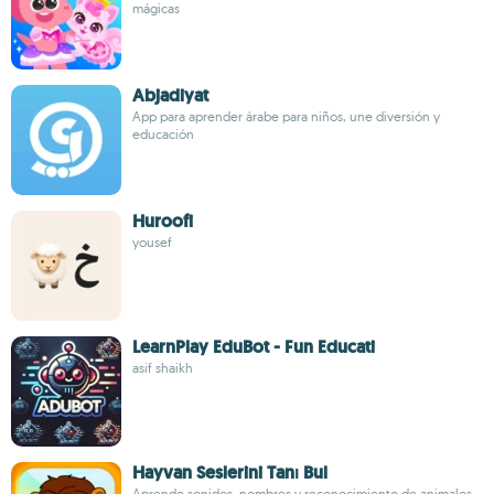
mágicas
Abjadiyat
App para aprender árabe para niños, une diversión y
educación
Huroofi
yousef
LearnPlay EduBot - Fun Educati
asif shaikh
Hayvan Seslerini Tanı Bul
Aprende sonidos, nombres y reconocimiento de animales