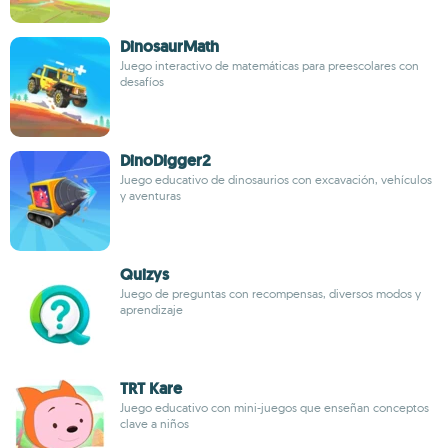
DinosaurMath
Juego interactivo de matemáticas para preescolares con
desafíos
DinoDigger2
Juego educativo de dinosaurios con excavación, vehículos
y aventuras
Quizys
Juego de preguntas con recompensas, diversos modos y
aprendizaje
TRT Kare
Juego educativo con mini-juegos que enseñan conceptos
clave a niños