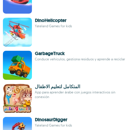
DinoHelicopter
Yateland Games for kids
GarbageTruck
Conduce vehículos, gestiona residuos y aprende a reciclar
المتكامل لتعليم الاطفال
App para aprender árabe con juegos interactivos sin
conexión
DinosaurDigger
Yateland Games for kids