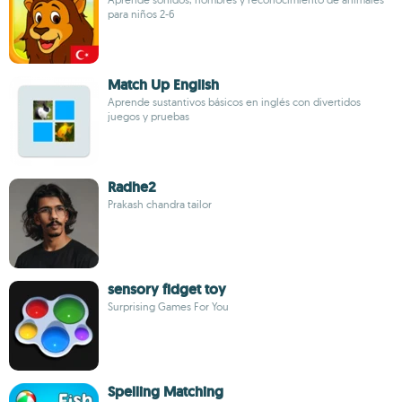
para niños 2-6
Match Up English
Aprende sustantivos básicos en inglés con divertidos
juegos y pruebas
Radhe2
Prakash chandra tailor
sensory fidget toy
Surprising Games For You
Spelling Matching