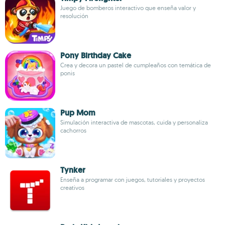
Juego de bomberos interactivo que enseña valor y
resolución
Pony Birthday Cake
Crea y decora un pastel de cumpleaños con temática de
ponis
Pup Mom
Simulación interactiva de mascotas, cuida y personaliza
cachorros
Tynker
Enseña a programar con juegos, tutoriales y proyectos
creativos