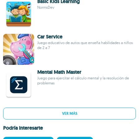
Basic Kids Learning
NormsDev
Car Service
Juego educativo de autos que enseña habilidades a niños
de 2 a 7
Mental Math Master
Juego para ejercitar el cálculo mental y la resolución de
problemas
VER MÁS
Podría interesarte