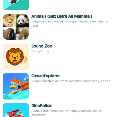
Animals Quiz Learn All Mammals
Juego de preguntas de zoología: identifica animales por
fotos
Sound Zoo
Pankaj Kumar
OceanExplorer
Juego educativo de aventuras sobre naturaleza y ciencia
DinoPolice
Juego detectivesco con crímenes y persecuciones
dinámicas