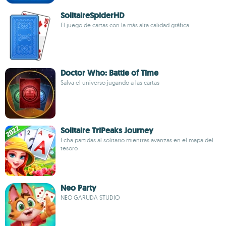
SolitaireSpiderHD
El juego de cartas con la más alta calidad gráfica
Doctor Who: Battle of Time
Salva el universo jugando a las cartas
Solitaire TriPeaks Journey
Echa partidas al solitario mientras avanzas en el mapa del
tesoro
Neo Party
NEO GARUDA STUDIO