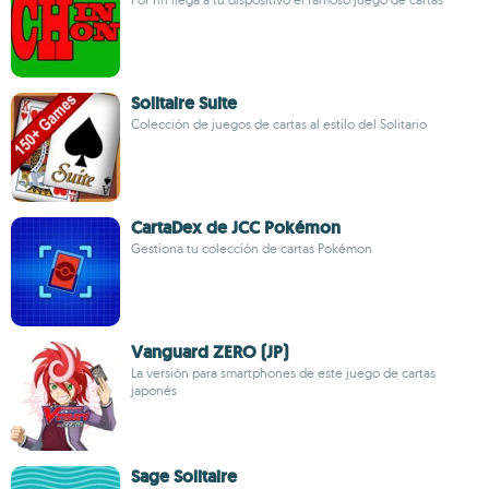
Solitaire Suite
Colección de juegos de cartas al estilo del Solitario
CartaDex de JCC Pokémon
Gestiona tu colección de cartas Pokémon
Vanguard ZERO (JP)
La versión para smartphones de este juego de cartas
japonés
Sage Solitaire