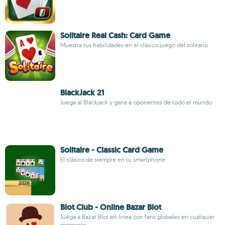
Solitaire Real Cash: Card Game
Muestra tus habilidades en el clásico juego del solitario
BlackJack 21
Juega al Blackjack y gana a oponentes de todo el mundo
Solitaire - Classic Card Game
El clásico de siempre en tu smartphone
Blot Club - Online Bazar Blot
Juega a Bazar Blot en línea con fans globales en cualquier
momento