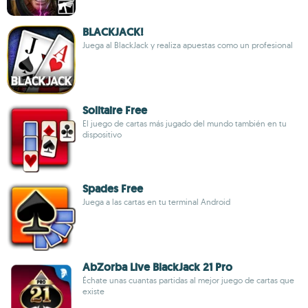
BLACKJACK!
Juega al BlackJack y realiza apuestas como un profesional
Solitaire Free
El juego de cartas más jugado del mundo también en tu
dispositivo
Spades Free
Juega a las cartas en tu terminal Android
AbZorba Live BlackJack 21 Pro
Échate unas cuantas partidas al mejor juego de cartas que
existe