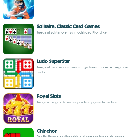
Solitaire, Classic Card Games
Juega al solitario en su modalidad Klondike
Ludo SuperStar
Juega al parchís con varios jugadores con este juego de
Ludo
Royal Slots
Juega a juegos de mesa y cartas, y gana la partida
Chinchon
Por fin llega a tu dispositivo el famoso juego de cartas