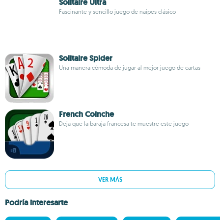
Solitaire Ultra
Fascinante y sencillo juego de naipes clásico
Solitaire Spider
Una manera cómoda de jugar al mejor juego de cartas
French Coinche
Deja que la baraja francesa te muestre este juego
VER MÁS
Podría interesarte