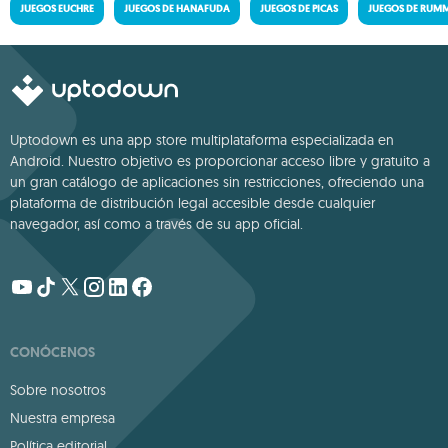
JUEGOS EUCHRE
JUEGOS DE HANAFUDA
JUEGOS DE PICAS
JUEGOS DE RUM
Uptodown es una app store multiplataforma especializada en
Android. Nuestro objetivo es proporcionar acceso libre y gratuito a
un gran catálogo de aplicaciones sin restricciones, ofreciendo una
plataforma de distribución legal accesible desde cualquier
navegador, así como a través de su app oficial.
CONÓCENOS
Sobre nosotros
Nuestra empresa
Política editorial