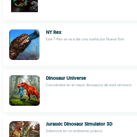
NY Rex
Este T-Rex se va a dar una vuelta por Nueva York
Dinosaur Universe
Conviértete en el mejor dinosaurio de este territorio
Jurassic Dinosaur Simulator 3D
Sobrevive en un ambiente jurásico