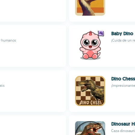
Baby Dino
 y humanos
¡Cuida de un r
Dino Chess
tis
¡Impresionante
Dinosaur H
Caza dinosauri