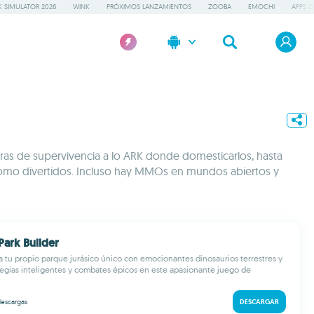
 SIMULATOR 2026
WINK
PRÓXIMOS LANZAMIENTOS
ZOOBA
EMOCHI
APPS D
ras de supervivencia a lo ARK donde domesticarlos, hasta
s como divertidos. Incluso hay MMOs en mundos abiertos y
 Park Builder
a tu propio parque jurásico único con emocionantes dinosaurios terrestres y
tegias inteligentes y combates épicos en este apasionante juego de
escargas
DESCARGAR