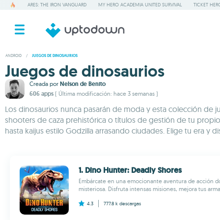
ARES: THE IRON VANGUARD
MY HERO ACADEMIA UNITED SURVIVAL
TICKET HER
ANDROID
/
JUEGOS DE DINOSAURIOS
Juegos de dinosaurios
Creada por
Nelson de Benito
606 apps
( Última modificación: hace 3 semanas )
Los dinosaurios nunca pasarán de moda y esta colección de ju
shooters de caza prehistórica o títulos de gestión de tu prop
hasta kaijus estilo Godzilla arrasando ciudades. Elige tu era y d
1. Dino Hunter: Deadly Shores
Embárcate en una emocionante aventura de acción don
misteriosa. Disfruta intensas misiones, mejora tus arma
4.3
777.8 k
descargas