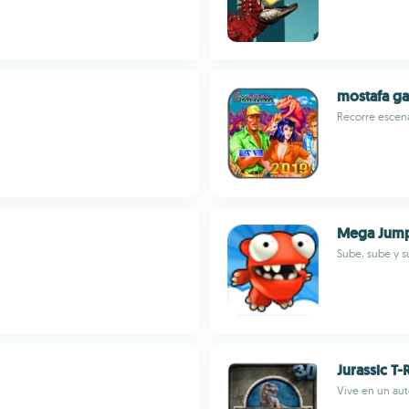
mostafa ga
Recorre escena
Mega Jum
Sube, sube y s
Jurassic T-
Vive en un aut