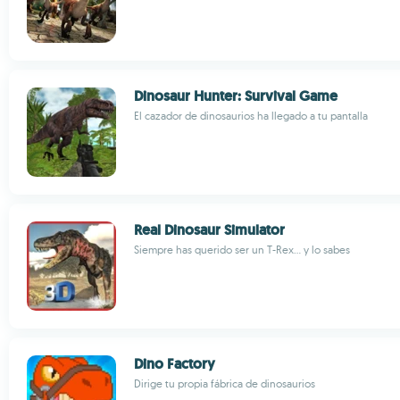
Dinosaur Hunter: Survival Game
El cazador de dinosaurios ha llegado a tu pantalla
Real Dinosaur Simulator
Siempre has querido ser un T-Rex... y lo sabes
Dino Factory
Dirige tu propia fábrica de dinosaurios