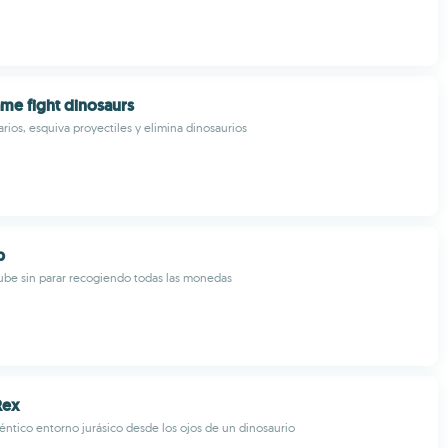
me fight dinosaurs
rios, esquiva proyectiles y elimina dinosaurios
p
ube sin parar recogiendo todas las monedas
Rex
éntico entorno jurásico desde los ojos de un dinosaurio