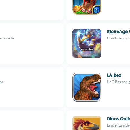
StoneAge 
ter arcade
Crea tu equipo
LA Rex
os
Un T-Rex con 
Dinos Onli
La aventura del