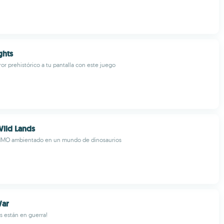
ghts
ror prehistórico a tu pantalla con este juego
ild Lands
MMO ambientado en un mundo de dinosaurios
War
os están en guerra!