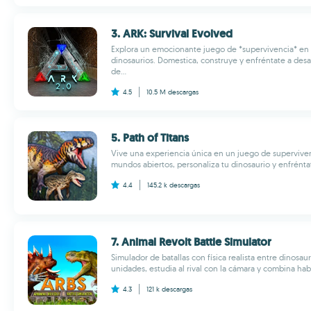
3. ARK: Survival Evolved
Explora un emocionante juego de *supervivencia* en
dinosaurios. Domestica, construye y enfréntate a desaf
de...
4.5
10.5 M
descargas
5. Path of Titans
Vive una experiencia única en un juego de supervive
mundos abiertos, personaliza tu dinosaurio y enfréntat
4.4
145.2 k
descargas
7. Animal Revolt Battle Simulator
Simulador de batallas con física realista entre dinosaur
unidades, estudia al rival con la cámara y combina habi
4.3
121 k
descargas