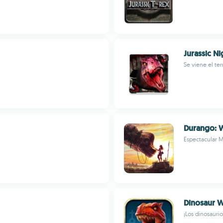
Jurassic Ni
Se viene el ter
Durango: W
Espectacular 
Dinosaur 
¡Los dinosauri