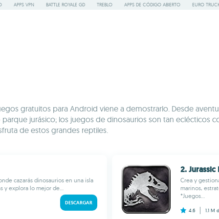
O
APPS VPN
BATTLE ROYALE GD
TREBLO
APPS DE CÓDIGO ABIERTO
EURO TRUCK
egos gratuitos para Android viene a demostrarlo. Desde aventu
io parque jurásico; los juegos de dinosaurios son tan ecléctico
isfruta de estos grandes reptiles.
2. Jurassic
de cazarás dinosaurios en una isla
Crea y gestion
s y explora lo mejor de...
marinos, estra
*Juegos...
DESCARGAR
4.6
1.1 M
d