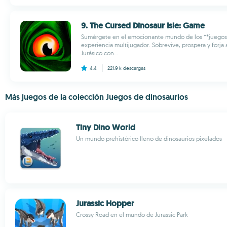
9. The Cursed Dinosaur Isle: Game
Sumérgete en el emocionante mundo de los **juegos 
experiencia multijugador. Sobrevive, prospera y forja 
Jurásico con...
4.4
221.9 k
descargas
Más juegos de la colección Juegos de dinosaurios
Tiny Dino World
Un mundo prehistórico lleno de dinosaurios pixelados
Jurassic Hopper
Crossy Road en el mundo de Jurassic Park