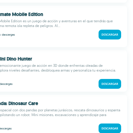
timate Mobile Edition
Mobile Edition es un juego de acción y aventuras en el que tendrás que
na remota isla repleta de peligros. Al...
 k
descargas
DESCARGAR
Mini Dino Hunter
n emocionante juego de acción en 3D donde enfrentas oleadas de
xplora niveles desafiantes, desbloquea armas y personaliza tu experiencia.
descargas
DESCARGAR
anda: Dinosaur Care
espacial con dos pandas por planetas jurásicos, rescata dinosaurios y espanta
 pilotando un robot. Mini misiones, excavaciones y aprendizaje para
escargas
DESCARGAR