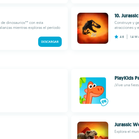
10. Jurass
de dinosaurios** con esta
Construye y ge
alianzas mientras exploras el período
atracciones y e
4.6
1.4 M
DESCARGAR
PlayKids P
¡Vive una fiest
Jurassic W
Explora el mun