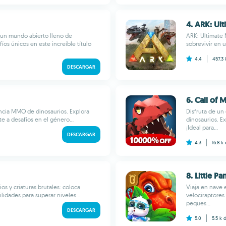
4. ARK: Ul
 un mundo abierto lleno de
ARK: Ultimate 
íos únicos en este increíble título
sobrevivir en u
4.4
457.3
DESCARGAR
6. Call of 
ncia MMO de dinosaurios. Explora
Disfruta de u
e a desafíos en el género...
dinosaurios. E
¡Ideal para...
DESCARGAR
4.3
16.8 k
8. Little P
ios y criaturas brutales: coloca
Viaja en nave 
lidades para superar niveles...
velociraptores
peques...
DESCARGAR
5.0
5.5 k
d