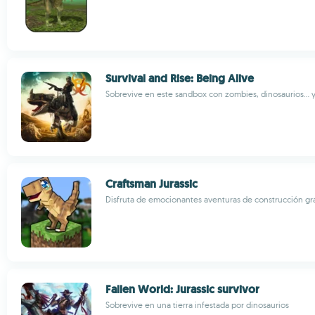
Survival and Rise: Being Alive
Sobrevive en este sandbox con zombies, dinosaurios...
Craftsman Jurassic
Disfruta de emocionantes aventuras de construcción gra
Fallen World: Jurassic survivor
Sobrevive en una tierra infestada por dinosaurios