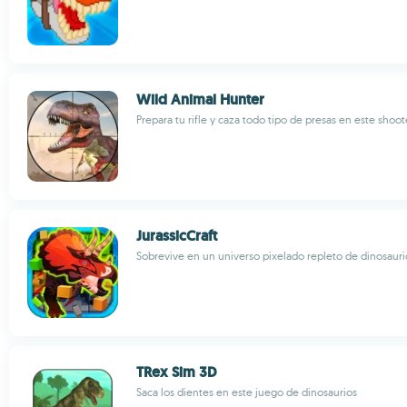
Wild Animal Hunter
Prepara tu rifle y caza todo tipo de presas en este shoo
JurassicCraft
Sobrevive en un universo pixelado repleto de dinosauri
TRex Sim 3D
Saca los dientes en este juego de dinosaurios