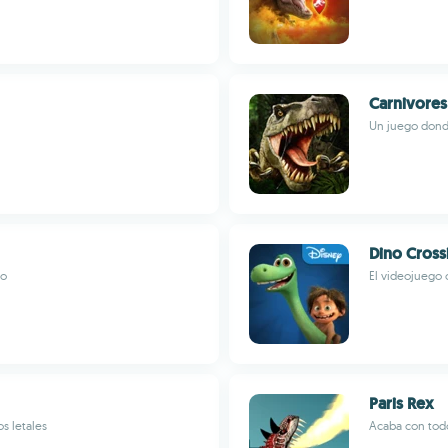
Carnivores
Un juego donde
Dino Cross
so
El videojuego 
Paris Rex
s letales
Acaba con tod