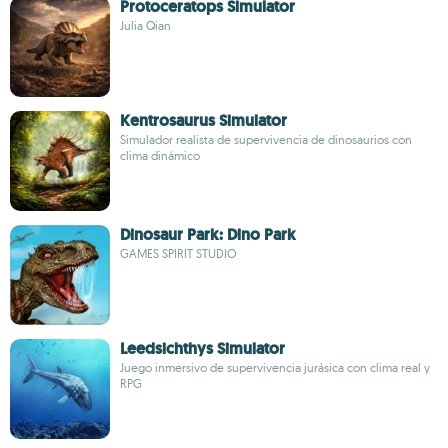
Protoceratops Simulator
Julia Qian
Kentrosaurus Simulator
Simulador realista de supervivencia de dinosaurios con
clima dinámico
Dinosaur Park: Dino Park
GAMES SPIRIT STUDIO
Leedsichthys Simulator
Juego inmersivo de supervivencia jurásica con clima real y
RPG