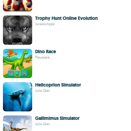
Trophy Hunt Online Evolution
JurassicApps
Dino Race
Playspare
Helicoprion Simulator
Julia Qian
Gallimimus Simulator
Julia Qian