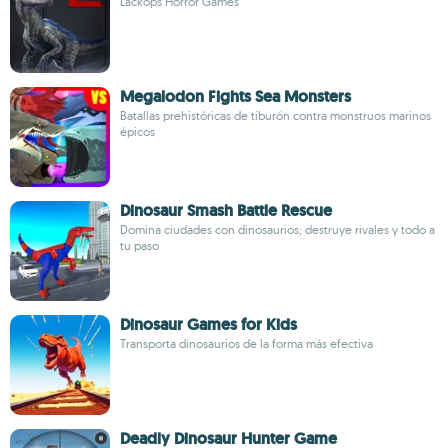
Lackops Horror Games
Megalodon Fights Sea Monsters
Batallas prehistóricas de tiburón contra monstruos marinos
épicos
Dinosaur Smash Battle Rescue
Domina ciudades con dinosaurios; destruye rivales y todo a
tu paso
Dinosaur Games for Kids
Transporta dinosaurios de la forma más efectiva
Deadly Dinosaur Hunter Game