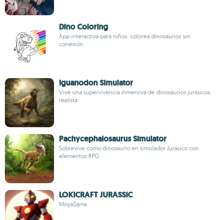
Dino Coloring
App interactiva para niños: colorea dinosaurios sin
conexión
Iguanodon Simulator
Vive una supervivencia inmersiva de dinosaurios jurásicos
realista
Pachycephalosaurus Simulator
Sobrevive como dinosaurio en simulador Jurásico con
elementos RPG
LOKICRAFT JURASSIC
MoyaSama