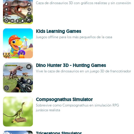
Caza de dinosaurios 3D con gráficos realistas y sin conexión
Kids Learning Games
Juegos offline para los más pequeños de la casa
Dino Hunter 3D - Hunting Games
Vive la caza de dinosaurios en un juego 3D de francotirador
Compsognathus Simulator
Sobrevive como Compsognathus en simulación RPG
jurásica realista
Triceratops Simulator