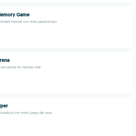
 Memory Game
bilidad mental con este pasatiempo
rena
 ancestral en tiempo real
iper
onado/a con este juego de caza