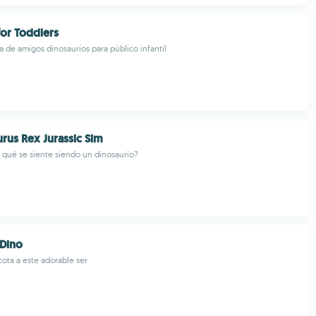
for Toddlers
a de amigos dinosaurios para público infantil
rus Rex Jurassic Sim
 qué se siente siendo un dinosaurio?
 Dino
ta a este adorable ser