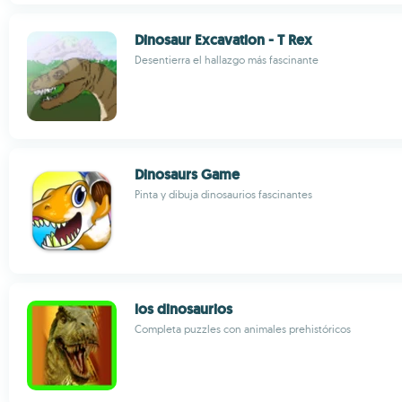
Dinosaur Excavation - T Rex
Desentierra el hallazgo más fascinante
Dinosaurs Game
Pinta y dibuja dinosaurios fascinantes
los dinosaurios
Completa puzzles con animales prehistóricos