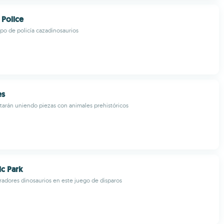
 Police
rpo de policía cazadinosaurios
es
rutarán uniendo piezas con animales prehistóricos
ic Park
rradores dinosaurios en este juego de disparos