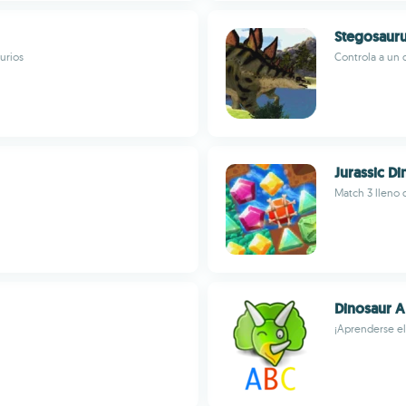
Stegosauru
urios
Controla a un 
Jurassic D
Match 3 lleno 
Dinosaur 
¡Aprenderse el 