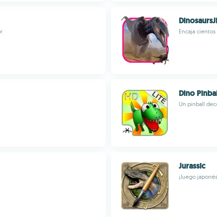
DinosaursJ
r
Encaja cientos
Dino Pinbal
Un pinball dec
Jurassic
¡Juego japonés