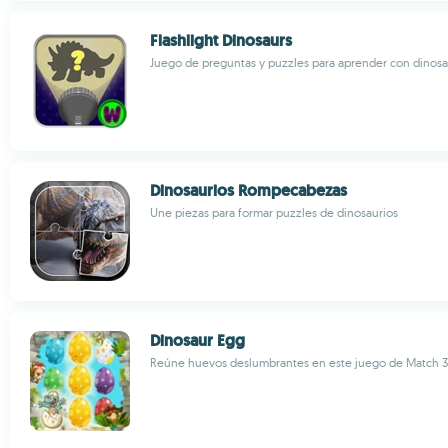
Flashlight Dinosaurs
Juego de preguntas y puzzles para aprender con dinosa
Dinosaurios Rompecabezas
Une piezas para formar puzzles de dinosaurios
Dinosaur Egg
Reúne huevos deslumbrantes en este juego de Match 3