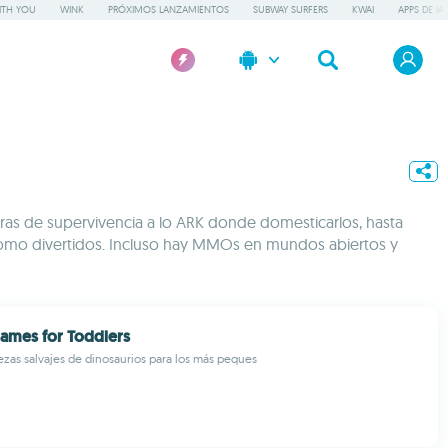
ITH YOU
WINK
PRÓXIMOS LANZAMIENTOS
SUBWAY SURFERS
KWAI
APPS DE IA
ras de supervivencia a lo ARK donde domesticarlos, hasta
s como divertidos. Incluso hay MMOs en mundos abiertos y
ames for Toddlers
ezas salvajes de dinosaurios para los más peques