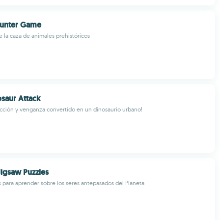
Hunter Game
e la caza de animales prehistóricos
saur Attack
cción y venganza convertido en un dinosaurio urbano!
Jigsaw Puzzles
para aprender sobre los seres antepasados del Planeta