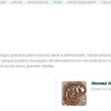
STORY
APPS VPN
BATTLE ROYALE GD
BLURRR
APPS DE CÓDIGO ABIERTO
CHILL W
egos gratuitos para Android viene a demostrarlo. Desde aventu
io parque jurásico; los juegos de dinosaurios son tan ecléctico
isfruta de estos grandes reptiles.
Dinosaur G
Puzzles con pi