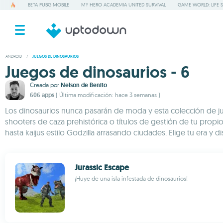
BETA PUBG MOBILE
MY HERO ACADEMIA UNITED SURVIVAL
GAME WORLD: LIFE 
ANDROID
/
JUEGOS DE DINOSAURIOS
Juegos de dinosaurios - 6
Creada por
Nelson de Benito
606 apps
( Última modificación: hace 3 semanas )
Los dinosaurios nunca pasarán de moda y esta colección de ju
shooters de caza prehistórica o títulos de gestión de tu prop
hasta kaijus estilo Godzilla arrasando ciudades. Elige tu era y d
Jurassic Escape
¡Huye de una isla infestada de dinosaurios!