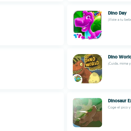
Dino Day
¡Viste a tu beb
Dino Worl
¡Cuida, mima y
Dinosaur E
Coge el pico y