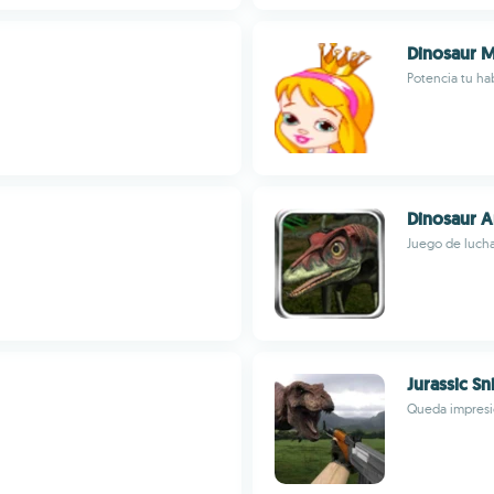
Dinosaur
Potencia tu ha
Dinosaur A
Juego de lucha
Jurassic Sn
Queda impresi