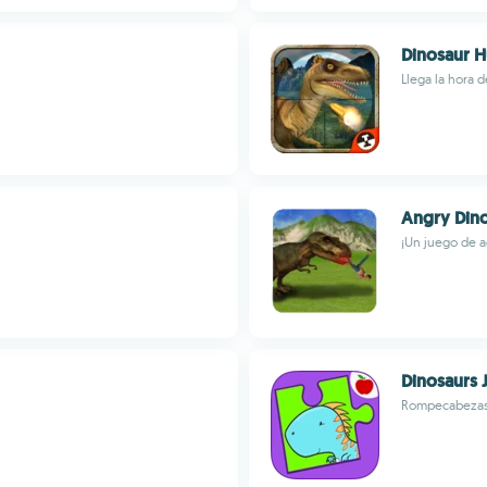
Dinosaur 
Llega la hora d
Angry Dino
¡Un juego de a
Dinosaurs 
Rompecabezas 