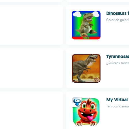
Dinosaurs 
Colorida galerí
Tyrannosau
¿Quieres saber
My Virtual
Ten como masco