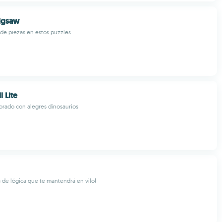
igsaw
 de piezas en estos puzzles
l Lite
orado con alegres dinosaurios
 de lógica que te mantendrá en vilo!