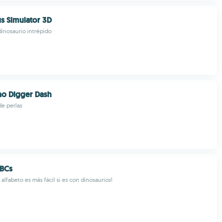
s Simulator 3D
dinosaurio intrépido
ino Digger Dash
de perlas
ABCs
alfabeto es más fácil si es con dinosaurios!