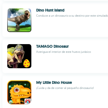
Dino Hunt Island
Conduce a un dinosaurio a su destino por este simulado
TAMAGO Dinosaur
Averigua el interior de este huevo jurásico
My Little Dino House
¡Cuida y da de comer al pequeño dinosaurio!