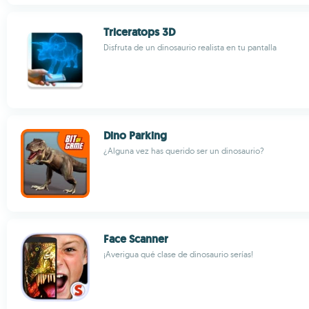
Triceratops 3D
Disfruta de un dinosaurio realista en tu pantalla
Dino Parking
¿Alguna vez has querido ser un dinosaurio?
Face Scanner
¡Averigua qué clase de dinosaurio serías!