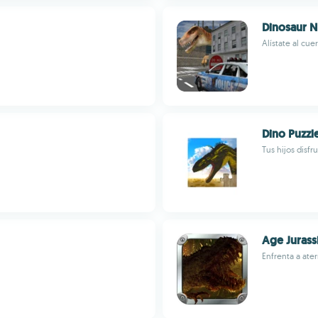
Dinosaur N
Alístate al cue
Dino Puzzl
Tus hijos disf
Age Jurass
Enfrenta a ate