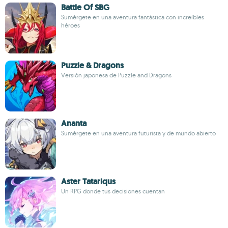
Battle Of SBG
Sumérgete en una aventura fantástica con increíbles
héroes
Puzzle & Dragons
Versión japonesa de Puzzle and Dragons
Ananta
Sumérgete en una aventura futurista y de mundo abierto
Aster Tatariqus
Un RPG donde tus decisiones cuentan