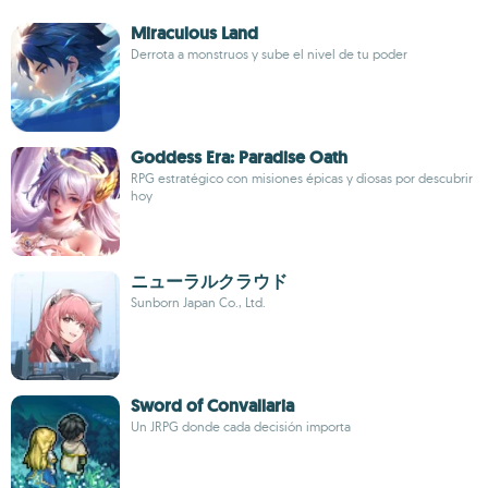
Miraculous Land
Derrota a monstruos y sube el nivel de tu poder
Goddess Era: Paradise Oath
RPG estratégico con misiones épicas y diosas por descubrir
hoy
ニューラルクラウド
Sunborn Japan Co., Ltd.
Sword of Convallaria
Un JRPG donde cada decisión importa