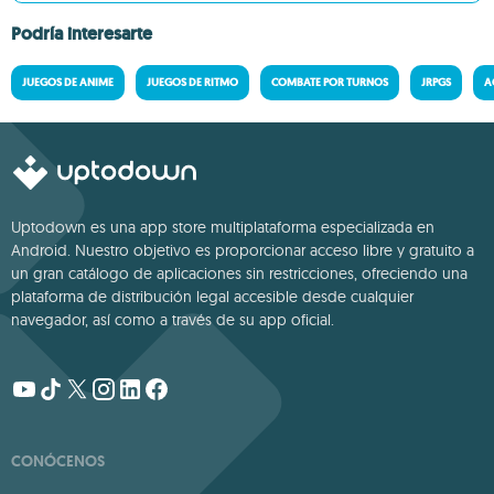
Podría interesarte
JUEGOS DE ANIME
JUEGOS DE RITMO
COMBATE POR TURNOS
JRPGS
A
Uptodown es una app store multiplataforma especializada en
Android. Nuestro objetivo es proporcionar acceso libre y gratuito a
un gran catálogo de aplicaciones sin restricciones, ofreciendo una
plataforma de distribución legal accesible desde cualquier
navegador, así como a través de su app oficial.
CONÓCENOS