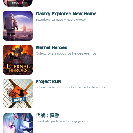
Galaxy Explorer: New Home
Establece tu base y hazla crecer
Eternal Heroes
Colecciona a todos los héroes eternos
Project RUN
Sobrevive en un mundo infectado de zombis
代號：降臨
Combate junto a robots gigantes