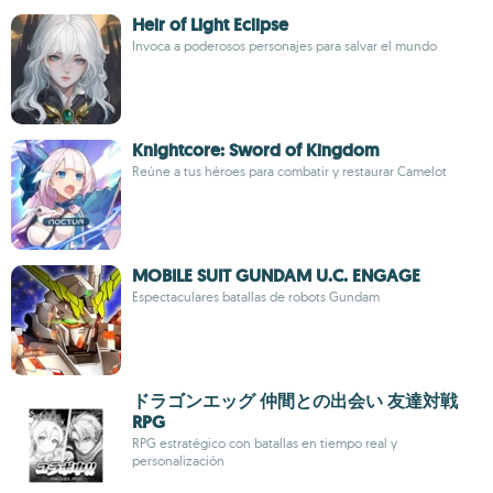
Heir of Light Eclipse
Invoca a poderosos personajes para salvar el mundo
Knightcore: Sword of Kingdom
Reúne a tus héroes para combatir y restaurar Camelot
MOBILE SUIT GUNDAM U.C. ENGAGE
Espectaculares batallas de robots Gundam
ドラゴンエッグ 仲間との出会い 友達対戦
RPG
RPG estratégico con batallas en tiempo real y
personalización