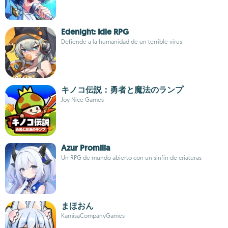
Edenight: Idle RPG
Defiende a la humanidad de un terrible virus
キノコ伝説：勇者と魔法のランプ
Joy Nice Games
Azur Promilia
Un RPG de mundo abierto con un sinfín de criaturas
まほおん
KamisaCompanyGames