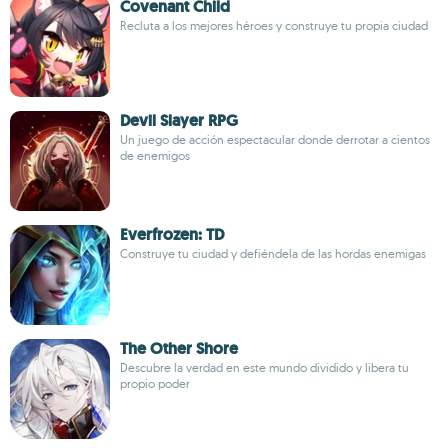
Covenant Child
Recluta a los mejores héroes y construye tu propia ciudad
Devil Slayer RPG
Un juego de acción espectacular donde derrotar a cientos
de enemigos
Everfrozen: TD
Construye tu ciudad y defiéndela de las hordas enemigas
The Other Shore
Descubre la verdad en este mundo dividido y libera tu
propio poder