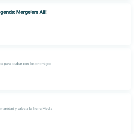
gends: Merge'em All!
ñas para acabar con los enemigos
umanidad y salva a la Tierra Media