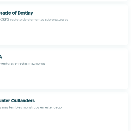
racle of Destiny
ORPG repleto de elementos sobrenaturales
A
aventuras en estas mazmorras
nter Outlanders
os más terribles monstruos en este juego