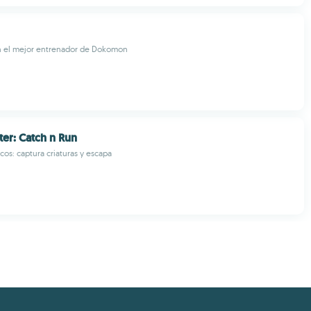
n el mejor entrenador de Dokomon
ter: Catch n Run
cos: captura criaturas y escapa