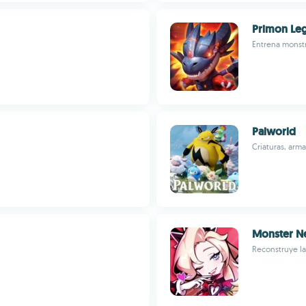
Primon Le
Entrena monstr
Palworld
Criaturas, arm
Monster N
Reconstruye la