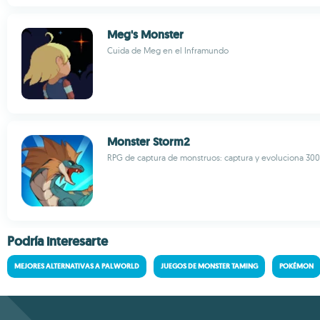
Meg's Monster
Cuida de Meg en el Inframundo
Monster Storm2
RPG de captura de monstruos: captura y evoluciona 300+
Podría interesarte
MEJORES ALTERNATIVAS A PALWORLD
JUEGOS DE MONSTER TAMING
POKÉMON