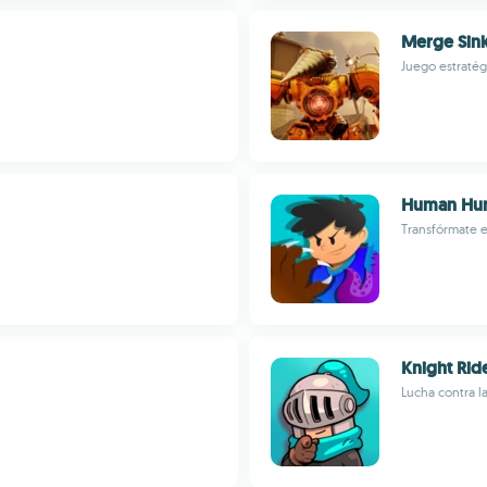
Merge Sink
Juego estraté
Human Hun
Transfórmate e
Knight Rid
Lucha contra l