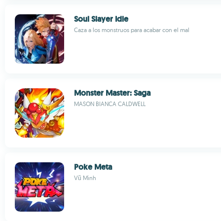
Soul Slayer Idle
Caza a los monstruos para acabar con el mal
Monster Master: Saga
MASON BIANCA CALDWELL
Poke Meta
Vũ Minh