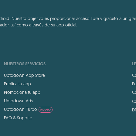
id. Nuestro objetivo es proporcionar acceso libre y gratuito a un gran
dor, así como a través de su app oficial.
NUESTROS SERVICIOS
L
Uptodown App Store
Co
Publica tu app
Po
Promociona tu app
Co
Uptodown Ads
Co
Uptodown Turbo
D
NUEVO
FAQ & Soporte