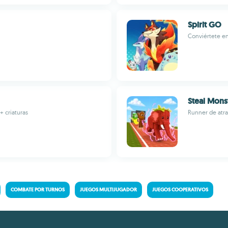
Spirit GO
Conviértete e
Steal Mons
 criaturas
Runner de atra
COMBATE POR TURNOS
JUEGOS MULTIJUGADOR
JUEGOS COOPERATIVOS