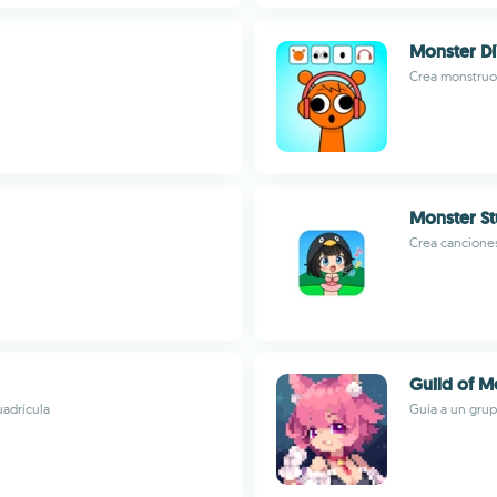
Monster DI
Crea monstruos
Monster St
Crea canciones
Guild of M
uadrícula
Guía a un gru