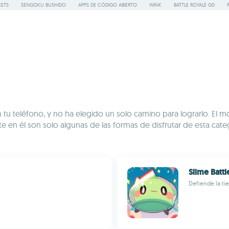
ETS
SENGOKU BUSHIDO
APPS DE CÓDIGO ABIERTO
WINK
BATTLE ROYALE GD
tu teléfono, y no ha elegido un solo camino para lograrlo. El mo
rte en él son solo algunas de las formas de disfrutar de esta cat
Slime Battl
Defiende la ti