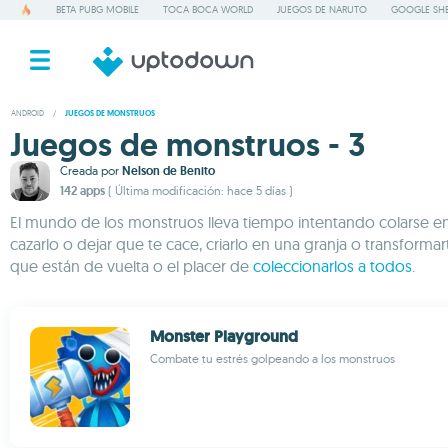
BETA PUBG MOBILE
TOCA BOCA WORLD
JUEGOS DE NARUTO
GOOGLE SHE
ANDROID
/
JUEGOS DE MONSTRUOS
Juegos de monstruos - 3
Creada por
Nelson de Benito
142 apps
( Última modificación: hace 5 días )
El mundo de los monstruos lleva tiempo intentando colarse en 
cazarlo o dejar que te cace, criarlo en una granja o transforma
que están de vuelta o el placer de
coleccionarlos a todos
.
Monster Playground
Combate tu estrés golpeando a los monstruos