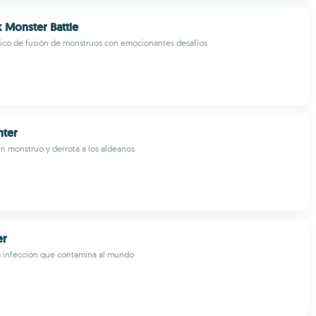
 Monster Battle
gico de fusión de monstruos con emocionantes desafíos
ter
n monstruo y derrota a los aldeanos
er
a infección que contamina al mundo