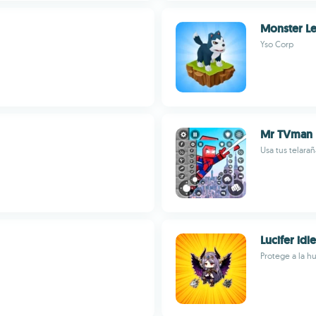
Monster Le
Yso Corp
Mr TVman
Usa tus telara
Lucifer idle
Protege a la h