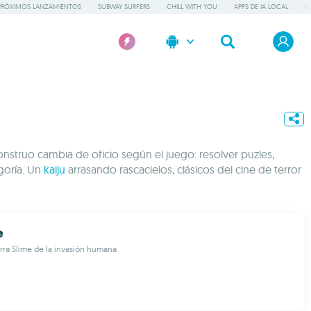
PRÓXIMOS LANZAMIENTOS
SUBWAY SURFERS
CHILL WITH YOU
APPS DE IA LOCAL
K
nstruo cambia de oficio según el juego: resolver puzles,
egoría. Un
kaiju
arrasando rascacielos, clásicos del cine de terror
e
erra Slime de la invasión humana