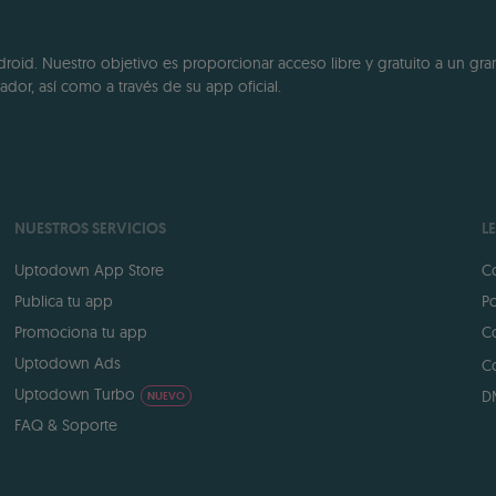
id. Nuestro objetivo es proporcionar acceso libre y gratuito a un gran
dor, así como a través de su app oficial.
NUESTROS SERVICIOS
L
Uptodown App Store
Co
Publica tu app
Po
Promociona tu app
Co
Uptodown Ads
Co
Uptodown Turbo
D
NUEVO
FAQ & Soporte