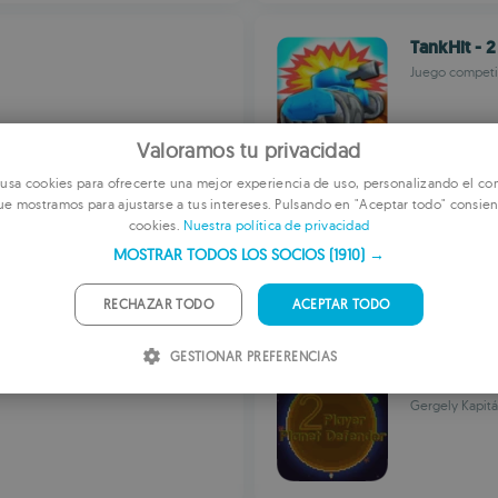
TankHit - 2
Juego competit
Valoramos tu privacidad
sa cookies para ofrecerte una mejor experiencia de uso, personalizando el con
ue mostramos para ajustarse a tus intereses. Pulsando en "Aceptar todo" consien
E
2 Player B
cookies.
Nuestra política de privacidad
Minijuegos par
F
MOSTRAR TODOS LOS SOCIOS
(1910) →
G
RECHAZAR TODO
ACEPTAR TODO
P
GESTIONAR PREFERENCIAS
I
2 Player P
S
Gergely Kapit
R