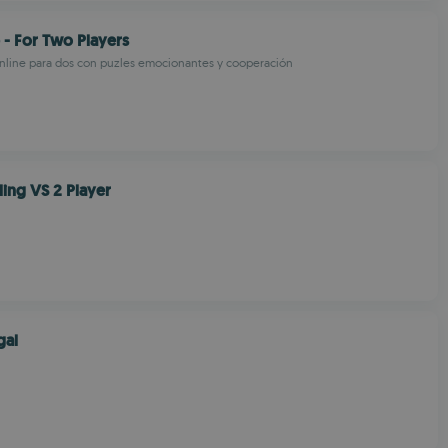
 - For Two Players
nline para dos con puzles emocionantes y cooperación
ing VS 2 Player
gal