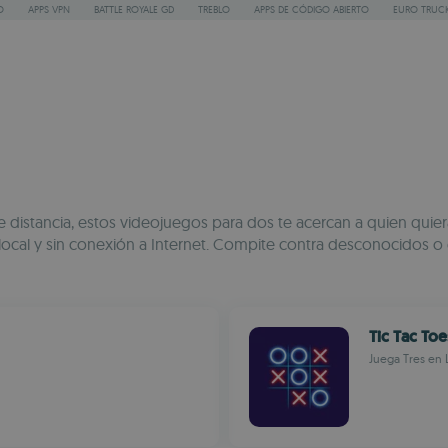
O
APPS VPN
BATTLE ROYALE GD
TREBLO
APPS DE CÓDIGO ABIERTO
EURO TRUCK
e distancia, estos videojuegos para dos te acercan a quien quie
local y sin conexión a Internet. Compite contra desconocidos o e
Tic Tac To
Juega Tres en 