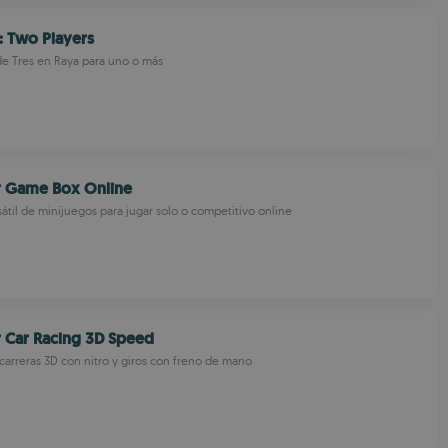
e: Two Players
de Tres en Raya para uno o más
r Game Box Online
sátil de minijuegos para jugar solo o competitivo online
 Car Racing 3D Speed
arreras 3D con nitro y giros con freno de mano