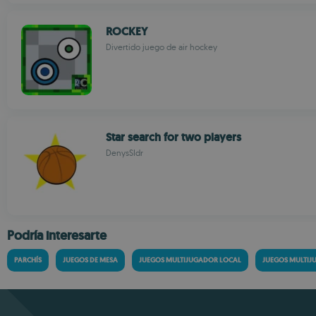
ROCKEY
Divertido juego de air hockey
Star search for two players
DenysSIdr
Podría interesarte
PARCHÍS
JUEGOS DE MESA
JUEGOS MULTIJUGADOR LOCAL
JUEGOS MULTI