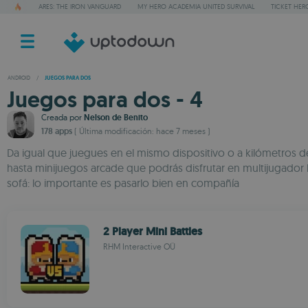
ARES: THE IRON VANGUARD
MY HERO ACADEMIA UNITED SURVIVAL
TICKET HER
ANDROID
/
JUEGOS PARA DOS
Juegos para dos - 4
Creada por
Nelson de Benito
178 apps
( Última modificación: hace 7 meses )
Da igual que juegues en el mismo dispositivo o a kilómetros d
hasta minijuegos arcade que podrás disfrutar en multijugador 
sofá: lo importante es pasarlo bien en compañía
2 Player Mini Battles
RHM Interactive OÜ