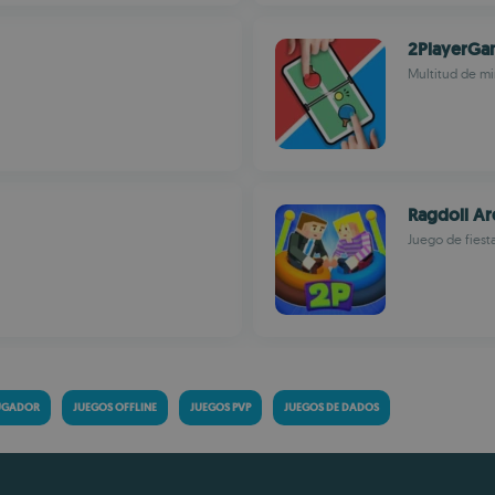
2PlayerGa
Multitud de mi
Ragdoll Ar
Juego de fiest
JUGADOR
JUEGOS OFFLINE
JUEGOS PVP
JUEGOS DE DADOS