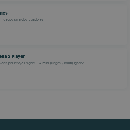
mes
nijuegos para dos jugadores
ena 2 Player
a con personajes ragdoll, 14 mini-juegos y multijugador