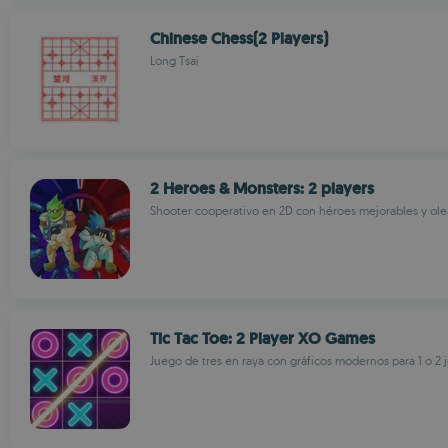
Chinese Chess(2 Players)
Long Tsai
2 Heroes & Monsters: 2 players
Shooter cooperativo en 2D con héroes mejorables y ole
Tic Tac Toe: 2 Player XO Games
Juego de tres en raya con gráficos modernos para 1 o 2