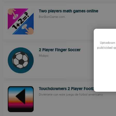
Two players math games online
BonBonGame.com
Uptodown u
publicidad q
2 Player Finger Soccer
Mobyo
Touchdowners 2 Player Football
Diviértete con este juego de fútbol americano