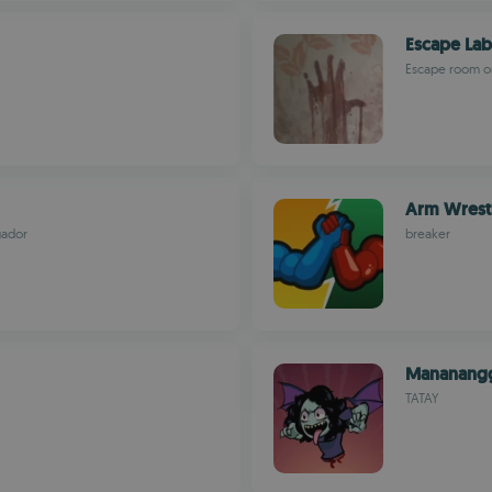
Escape Lab
Escape room o
Arm Wrestl
gador
breaker
Mananang
TATAY