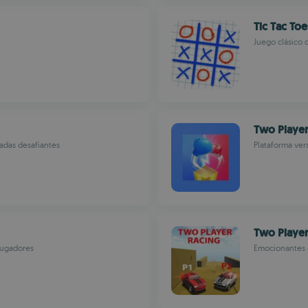
Tic Tac To
Juego clásico 
Two Playe
adas desafiantes
Plataforma ver
Two Player
 jugadores
Emocionantes c