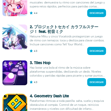
musicales: demuestra tu ritmo con canciones del juego y
supera retos rápidos, perfectos para partidas cortas...
4.4
DESCARGAR
2. プロジェクトセカイ カラフルステー
ジ！ feat. 初音ミク
Hatsune Miku y cinco Vocaloids protagonizan un juego
de ritmo con temazos: toca y desliza para clavar combos.
Incluye canciones como Tell Your World...
4.3
DESCARGAR
3. Tiles Hop
Haz botar una bola al ritmo de la música sobre
plataformas suspendidas, deslizando un dedo. Niveles
coloridos y partidas rápidas para picarte y sumar puntos...
4.3
DESCARGAR
4. Geometry Dash Lite
Plataformas rítmicas a toda pastilla: salta, vuela y esquiva
obstáculos al compás. Control de un toque, reinicios
instantáneos y niveles con dificultad de infarto...