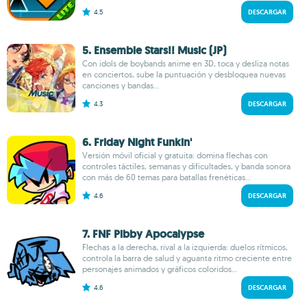
4.5
DESCARGAR
5. Ensemble Stars!! Music (JP)
Con idols de boybands anime en 3D, toca y desliza notas
en conciertos, sube la puntuación y desbloquea nuevas
canciones y bandas...
4.3
DESCARGAR
6. Friday Night Funkin'
Versión móvil oficial y gratuita: domina flechas con
controles táctiles, semanas y dificultades, y banda sonora
con más de 60 temas para batallas frenéticas...
4.6
DESCARGAR
7. FNF Pibby Apocalypse
Flechas a la derecha, rival a la izquierda: duelos rítmicos,
controla la barra de salud y aguanta ritmo creciente entre
personajes animados y gráficos coloridos...
4.6
DESCARGAR