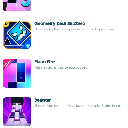
Geometry Dash SubZero
El Geometry Dash que pondrá a prueba tu paciencia
Piano Fire
Pulsa las teclas y no te equivoques
Beatstar
Sincronízate con tu música favorita y vívela desde dentro