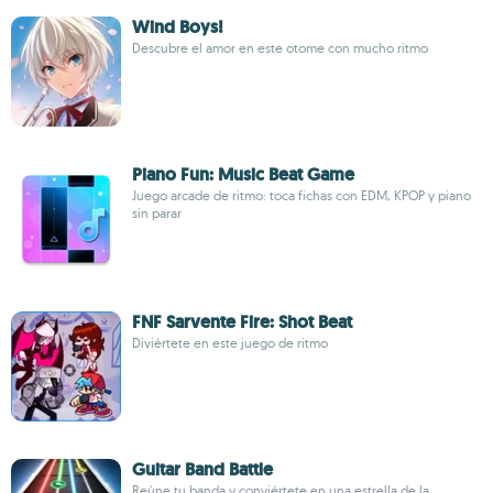
Wind Boys!
Descubre el amor en este otome con mucho ritmo
Piano Fun: Music Beat Game
Juego arcade de ritmo: toca fichas con EDM, KPOP y piano
sin parar
FNF Sarvente Fire: Shot Beat
Diviértete en este juego de ritmo
Guitar Band Battle
Reúne tu banda y conviértete en una estrella de la