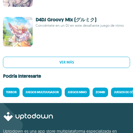
D4DJ Groovy Mix (グルミク)
Conviértete en un DJ en este desafiante juego de ritmo
VER MÁS
Podría interesarte
TERROR
JUEGOS MULTIJUGADOR
JUEGOS MMO
ZOMBI
JUEGOS DE C
Uptodown es una app store multiplataforma especializada en