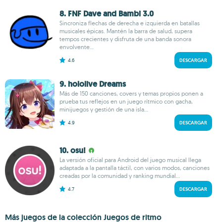
8. FNF Dave and Bambi 3.0
Sincroniza flechas de derecha e izquierda en batallas
musicales épicas. Mantén la barra de salud, supera
tempos crecientes y disfruta de una banda sonora
envolvente...
4.6
DESCARGAR
9. hololive Dreams
Más de 150 canciones, covers y temas propios ponen a
prueba tus reflejos en un juego rítmico con gacha,
minijuegos y gestión de una isla...
4.9
DESCARGAR
10. osu!
La versión oficial para Android del juego musical llega
adaptada a la pantalla táctil, con varios modos, canciones
creadas por la comunidad y ranking mundial...
4.7
DESCARGAR
Más juegos de la colección Juegos de ritmo