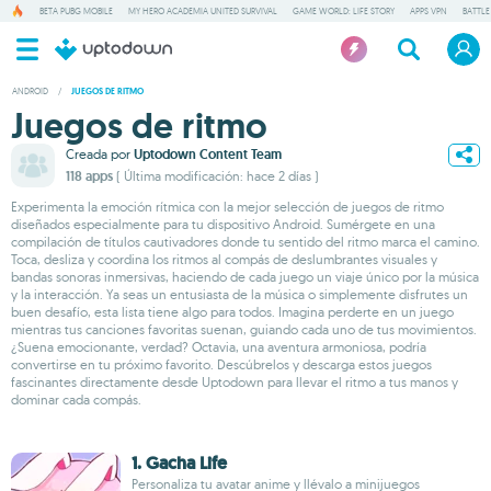
BETA PUBG MOBILE
MY HERO ACADEMIA UNITED SURVIVAL
GAME WORLD: LIFE STORY
APPS VPN
BATTLE
ANDROID
/
JUEGOS DE RITMO
Juegos de ritmo
Creada por
Uptodown Content Team
118 apps
( Última modificación: hace 2 días )
Experimenta la emoción rítmica con la mejor selección de juegos de ritmo
diseñados especialmente para tu dispositivo Android. Sumérgete en una
compilación de títulos cautivadores donde tu sentido del ritmo marca el camino.
Toca, desliza y coordina los ritmos al compás de deslumbrantes visuales y
bandas sonoras inmersivas, haciendo de cada juego un viaje único por la música
y la interacción. Ya seas un entusiasta de la música o simplemente disfrutes un
buen desafío, esta lista tiene algo para todos. Imagina perderte en un juego
mientras tus canciones favoritas suenan, guiando cada uno de tus movimientos.
¿Suena emocionante, verdad? Octavia, una aventura armoniosa, podría
convertirse en tu próximo favorito. Descúbrelos y descarga estos juegos
fascinantes directamente desde Uptodown para llevar el ritmo a tus manos y
dominar cada compás.
1. Gacha Life
Personaliza tu avatar anime y llévalo a minijuegos