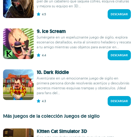
piel de un caballero que saquea cofres, esquiva criaturas
y mejora su equipo en 3D...
4.5
DESCARGAR
9. Ice Scream
Sumérgete en un espeluznante juego de sigilo, explora
escenarios detallados, evita al siniestro heladero y rescata
a tu amigo mientras usas objetos para avanzar en...
4.4
DESCARGAR
10. Dark Riddle
Aventúrate en un emocionante juego de sigilo en
primera persona donde resolverás acertijos y descubrirás
secretos mientras esquivas trampas y obstáculos. ¡Ideal
para fans del...
4.3
DESCARGAR
Más juegos de la colección Juegos de sigilo
Kitten Cat Simulator 3D