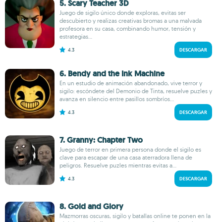
5. Scary Teacher 3D
Juego de sigilo único donde exploras, evitas ser
descubierto y realizas creativas bromas a una malvada
profesora en su casa, combinando humor, tensión y
estrategias...
4.3
DESCARGAR
6. Bendy and the Ink Machine
En un estudio de animación abandonado, vive terror y
sigilo: escóndete del Demonio de Tinta, resuelve puzles y
avanza en silencio entre pasillos sombríos...
4.3
DESCARGAR
7. Granny: Chapter Two
Juego de terror en primera persona donde el sigilo es
clave para escapar de una casa aterradora llena de
peligros. Resuelve puzles mientras evitas a...
4.3
DESCARGAR
8. Gold and Glory
Mazmorras oscuras, sigilo y batallas online te ponen en la