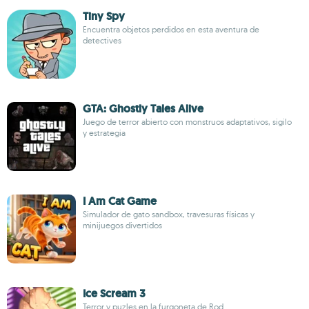
Tiny Spy
Encuentra objetos perdidos en esta aventura de
detectives
GTA: Ghostly Tales Alive
Juego de terror abierto con monstruos adaptativos, sigilo
y estrategia
I Am Cat Game
Simulador de gato sandbox, travesuras físicas y
minijuegos divertidos
Ice Scream 3
Terror y puzles en la furgoneta de Rod