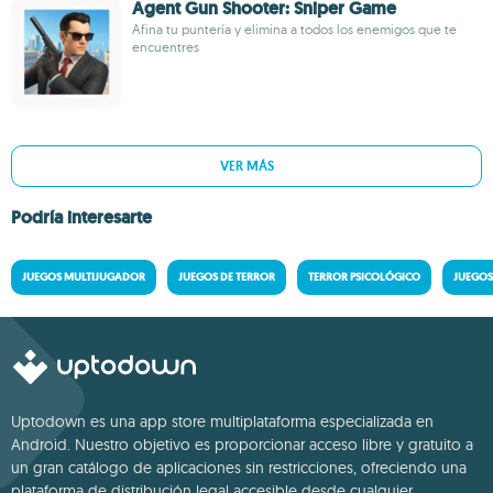
Agent Gun Shooter: Sniper Game
Afina tu puntería y elimina a todos los enemigos que te
encuentres
VER MÁS
Podría interesarte
JUEGOS MULTIJUGADOR
JUEGOS DE TERROR
TERROR PSICOLÓGICO
JUEGOS
Uptodown es una app store multiplataforma especializada en
Android. Nuestro objetivo es proporcionar acceso libre y gratuito a
un gran catálogo de aplicaciones sin restricciones, ofreciendo una
plataforma de distribución legal accesible desde cualquier