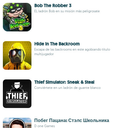
Bob The Robber 3
EL ladrón Bob en su misión más peligrosate
Hide in The Backroom
Escapa de las backrooms en este agobiando título
multijugador
Thief Simulator: Sneak & Steal
Conviértete en un ladrón de guante blanco
Побег Пацана: Стэлс Школьника
D one Games