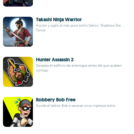
Takashi Ninja Warrior
Acción y sigilo al más puro estilo Sekiro: Shadows Die
Twice
Hunter Assassin 2
Despeja el edificio de enemigos antes de que acaben
contigo
Robbery Bob Free
Ayuda al ladrón Bob a sacarse unos ingresos extra