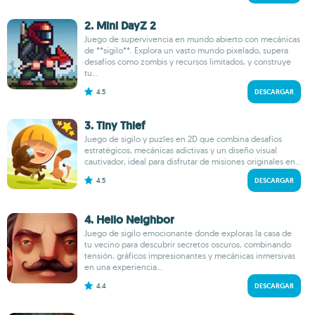
2. Mini DayZ 2
Juego de supervivencia en mundo abierto con mecánicas
de **sigilo**. Explora un vasto mundo pixelado, supera
desafíos como zombis y recursos limitados, y construye
tu...
4.5
DESCARGAR
3. Tiny Thief
Juego de sigilo y puzles en 2D que combina desafíos
estratégicos, mecánicas adictivas y un diseño visual
cautivador, ideal para disfrutar de misiones originales en...
4.5
DESCARGAR
4. Hello Neighbor
Juego de sigilo emocionante donde exploras la casa de
tu vecino para descubrir secretos oscuros, combinando
tensión, gráficos impresionantes y mecánicas inmersivas
en una experiencia...
4.4
DESCARGAR