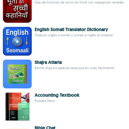
App de historias de terror en hindi con categorías variadas
English Somali Translator Dictionary
Traduce inglés a somalí y somalí a inglés al instante
Shajra Attaria
Recite shajra e qadriya razaviyya en urdu fácilmente
Accounting Textbook
Pustaka Dewi
Bible Chat