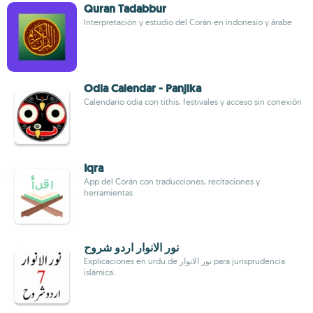
Quran Tadabbur
Interpretación y estudio del Corán en indonesio y árabe
Odia Calendar - Panjika
Calendario odia con tithis, festivales y acceso sin conexión
Iqra
App del Corán con traducciones, recitaciones y
herramientas
نور الانوار اردو شروح
Explicaciones en urdu de نور الانوار para jurisprudencia
islámica.