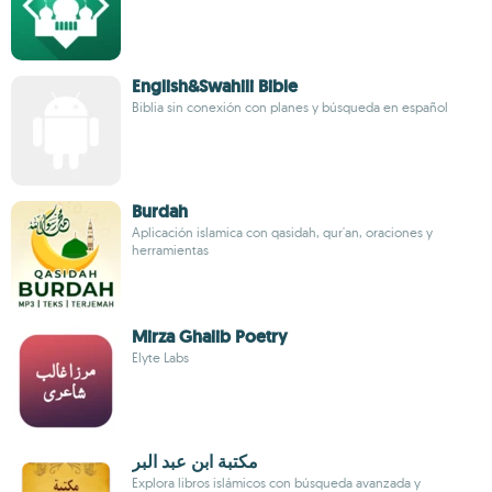
English&Swahili Bible
Biblia sin conexión con planes y búsqueda en español
Burdah
Aplicación islamica con qasidah, qur'an, oraciones y
herramientas
Mirza Ghalib Poetry
Elyte Labs
مكتبة ابن عبد البر
Explora libros islámicos con búsqueda avanzada y