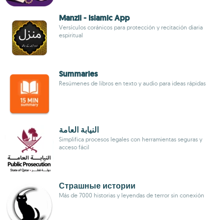
Manzil - Islamic App
Versículos coránicos para protección y recitación diaria
espiritual
Summaries
Resúmenes de libros en texto y audio para ideas rápidas
النيابة العامة
Simplifica procesos legales con herramientas seguras y
acceso fácil
Страшные истории
Más de 7000 historias y leyendas de terror sin conexión