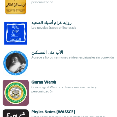
personalización
رواية غرام أسياد الصعيد
Lee novelas árabes offline gratis
الأب متى المسكين
Accede a libros, sermones e ideas espirituales sin conexión
Quran Warsh
Corán digital Warsh con funciones avanzadas y
personalización
Phyics Notes (WASSCE)
Notas completas de física y fórmulas para estudiantes