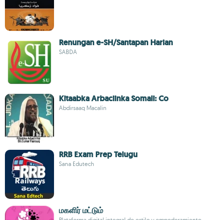
Renungan e-SH/Santapan Harian
SABDA
Kitaabka Arbaciinka Somali: Co
Abdirsaaq Macalin
RRB Exam Prep Telugu
Sana Edutech
மகளிர் மட்டும்
Plataforma digital integral de estilo y empoderamiento