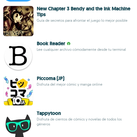
New Chapter 3 Bendy and the Ink Machine
Tips
Guía de secretos para afrontar el juego lo mejor posible
Book Reader
Lee cualquier archivo cómodamente desde tu terminal
Piccoma (JP)
Disfruta del mejor cómic y manga online
Tappytoon
Disfruta de cientos de cómics y novelas de todos los
géneros