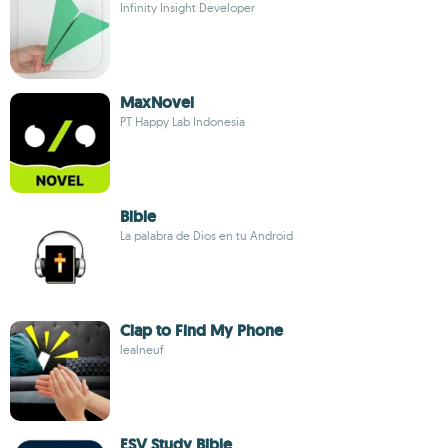
Infinity Insight Developer
MaxNovel
PT Happy Lab Indonesia
Bible
La palabra de Dios en tu Android
Clap to Find My Phone
lealneuf
ESV Study Bible