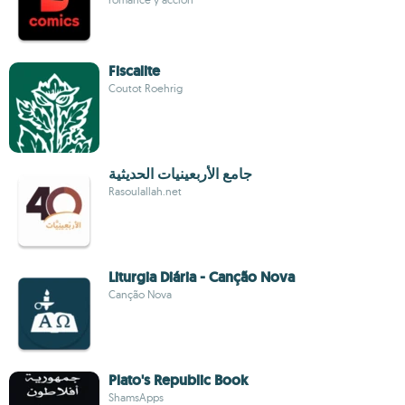
Fiscalite
Coutot Roehrig
جامع الأربعينيات الحديثية
Rasoulallah.net
Liturgia Diária - Canção Nova
Canção Nova
Plato's Republic Book
ShamsApps