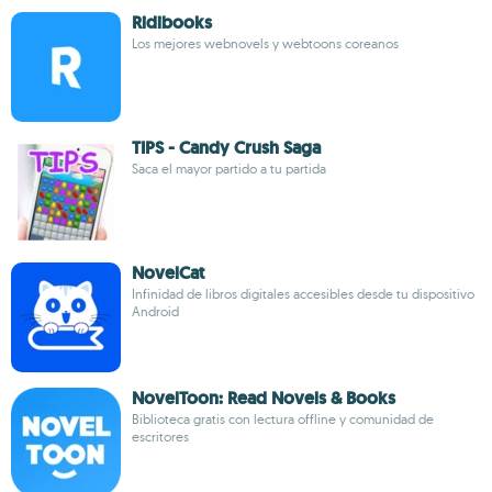
Ridibooks
Los mejores webnovels y webtoons coreanos
TIPS - Candy Crush Saga
Saca el mayor partido a tu partida
NovelCat
Infinidad de libros digitales accesibles desde tu dispositivo
Android
NovelToon: Read Novels & Books
Biblioteca gratis con lectura offline y comunidad de
escritores