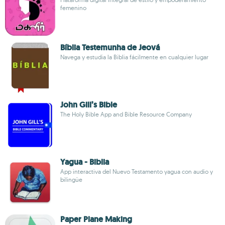
femenino
Bíblia Testemunha de Jeová
Navega y estudia la Biblia fácilmente en cualquier lugar
John Gill’s Bible
The Holy Bible App and Bible Resource Company
Yagua - Biblia
App interactiva del Nuevo Testamento yagua con audio y
bilingüe
Paper Plane Making