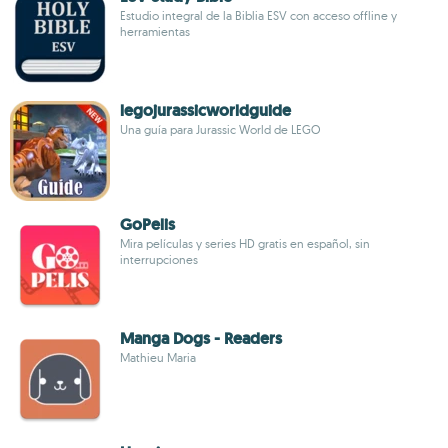
Estudio integral de la Biblia ESV con acceso offline y
herramientas
legojurassicworldguide
Una guía para Jurassic World de LEGO
GoPelis
Mira películas y series HD gratis en español, sin
interrupciones
Manga Dogs - Readers
Mathieu Maria