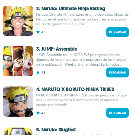
2. Naruto: Ultimate Ninja Blazing
Naruto: Ultimate Ninja Blazing es un videojuego oficial de
Naruto en el que los jugadores podrán crear a su propio
grupo de guerreros ninja, con...
4.3
DESCARGAR
3. JUMP: Assemble
JUMP: Assemble es un MOBA 5v5 protagonizado por
algunos de los personajes más populares de los mangas
de la publicación Weekly Shōnen Jump. Están todos...
4.3
DESCARGAR
4. NARUTO X BORUTO NINJA TRIBES
NARUTO X BORUTO NINJA TRIBES es un juego de rol que
nos llevará de vuelta a Konoha y a todo el universo
creado por Masashi...
4.1
DESCARGAR
5. Naruto: Slugfest