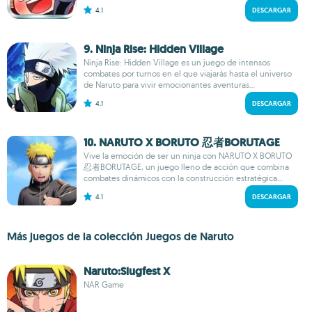
4.1
DESCARGAR
9. Ninja Rise: Hidden Village
Ninja Rise: Hidden Village es un juego de intensos
combates por turnos en el que viajarás hasta el universo
de Naruto para vivir emocionantes aventuras...
4.1
DESCARGAR
10. NARUTO X BORUTO 忍者BORUTAGE
Vive la emoción de ser un ninja con NARUTO X BORUTO
忍者BORUTAGE, un juego lleno de acción que combina
combates dinámicos con la construcción estratégica...
4.1
DESCARGAR
Más juegos de la colección Juegos de Naruto
Naruto:Slugfest X
NAR Game