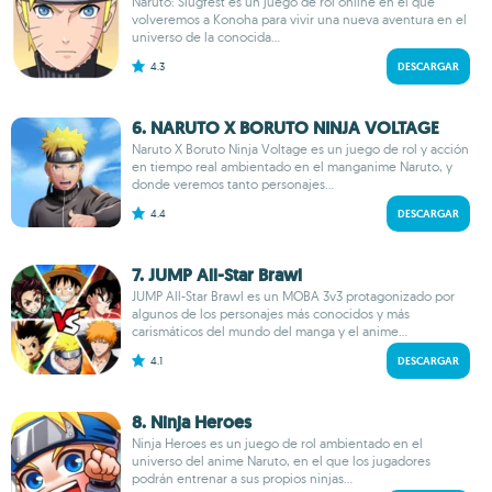
Naruto: Slugfest es un juego de rol online en el que
volveremos a Konoha para vivir una nueva aventura en el
universo de la conocida...
4.3
DESCARGAR
6. NARUTO X BORUTO NINJA VOLTAGE
Naruto X Boruto Ninja Voltage es un juego de rol y acción
en tiempo real ambientado en el manganime Naruto, y
donde veremos tanto personajes...
4.4
DESCARGAR
7. JUMP All-Star Brawl
JUMP All-Star Brawl es un MOBA 3v3 protagonizado por
algunos de los personajes más conocidos y más
carismáticos del mundo del manga y el anime...
4.1
DESCARGAR
8. Ninja Heroes
Ninja Heroes es un juego de rol ambientado en el
universo del anime Naruto, en el que los jugadores
podrán entrenar a sus propios ninjas...