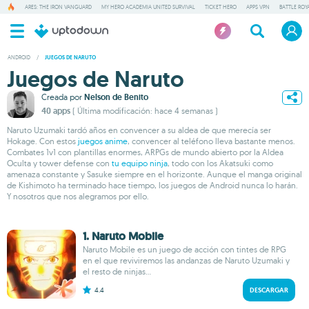
ARES: THE IRON VANGUARD
MY HERO ACADEMIA UNITED SURVIVAL
TICKET HERO
APPS VPN
BATTLE ROY
ANDROID
/
JUEGOS DE NARUTO
Juegos de Naruto
Creada por
Nelson de Benito
40 apps
( Última modificación: hace 4 semanas )
Naruto Uzumaki tardó años en convencer a su aldea de que merecía ser
Hokage. Con estos
juegos anime
, convencer al teléfono lleva bastante menos.
Combates 1v1 con plantillas enormes, ARPGs de mundo abierto por la Aldea
Oculta y tower defense con
tu equipo ninja
, todo con los Akatsuki como
amenaza constante y Sasuke siempre en el horizonte. Aunque el manga original
de Kishimoto ha terminado hace tiempo, los juegos de Android nunca lo harán.
Y nosotros que nos alegramos por ello.
1. Naruto Mobile
Naruto Mobile es un juego de acción con tintes de RPG
en el que reviviremos las andanzas de Naruto Uzumaki y
el resto de ninjas...
4.4
DESCARGAR