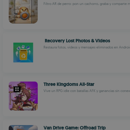
Filtro AR de perro: pon un cachorro, graba y comparte
Recovery Lost Photos & Videos
Restaura fotos, videos y mensajes eliminados en Androi
Three Kingdoms All-Star
Vive un RPG idle con batallas AFK y ganancias sin cone
Van Drive Game: Offroad Trip