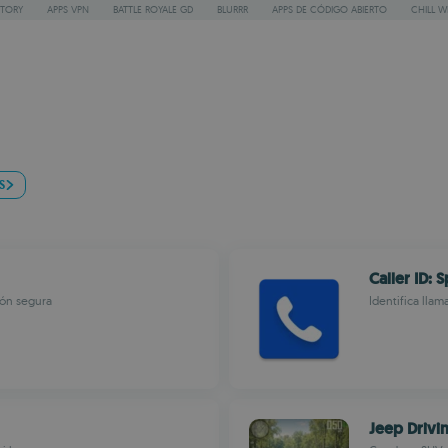
STORY
APPS VPN
BATTLE ROYALE GD
BLURRR
APPS DE CÓDIGO ABIERTO
CHILL W
S
Caller ID:
ión segura
Identifica lla
Jeep Driv