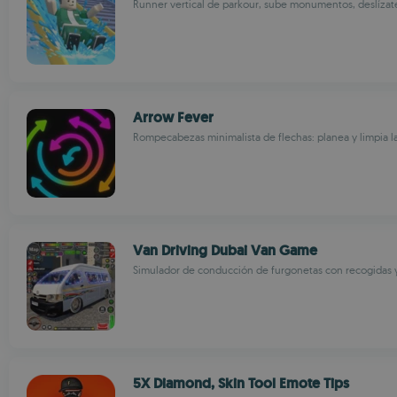
Runner vertical de parkour, sube monumentos, deslíza
Arrow Fever
Rompecabezas minimalista de flechas: planea y limpia l
Van Driving Dubai Van Game
Simulador de conducción de furgonetas con recogidas 
5X Diamond, Skin Tool Emote Tips