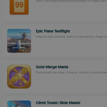
Tarot y astrología védica personalizados con pasos para 
Epic Plane Testflight
Juego arcade casual de vuelo, tira para lanzar y llegar m
Gold Merge Mania
Puzle dorado de soltar y fusionar, combos y profundida
Climb Tower: Slide Master