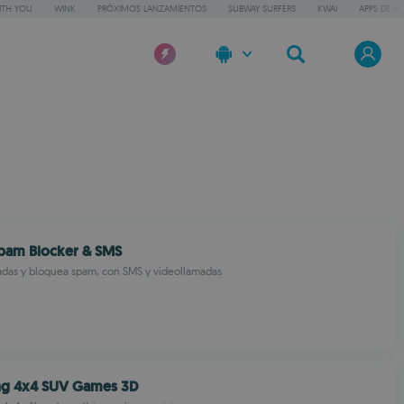
ITH YOU
WINK
PRÓXIMOS LANZAMIENTOS
SUBWAY SURFERS
KWAI
APPS DE IA
 Spam Blocker & SMS
madas y bloquea spam, con SMS y videollamadas
ing 4x4 SUV Games 3D