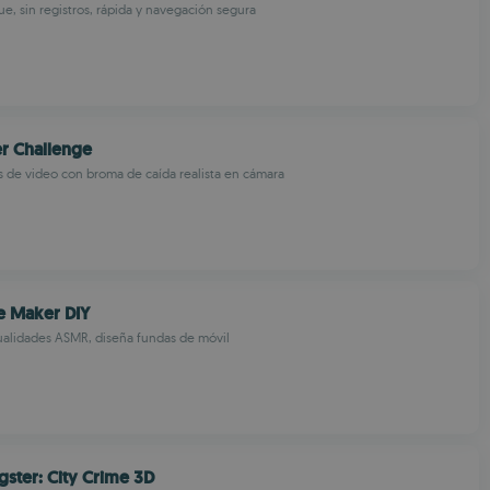
e, sin registros, rápida y navegación segura
ter Challenge
 de video con broma de caída realista en cámara
e Maker DIY
alidades ASMR, diseña fundas de móvil
ster: City Crime 3D