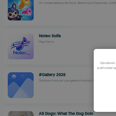
Un rompecabezas de física: desenrosca fijaciones, comb
Noteo Solfa
Haja Faniry
Uptodown u
publicidad q
#Gallery 2026
Gestiona fotos en una galería Android, con bóveda priv
AR Dogy: What The Dog Doin