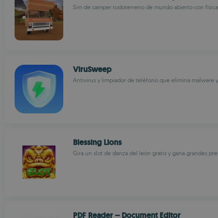
Sim de camper todoterreno de mundo abierto con física 
ViruSweep
Antivirus y limpiador de teléfono que elimina malware 
Blessing Lions
Gira un slot de danza del león gratis y gana grandes pr
PDF Reader – Document Editor