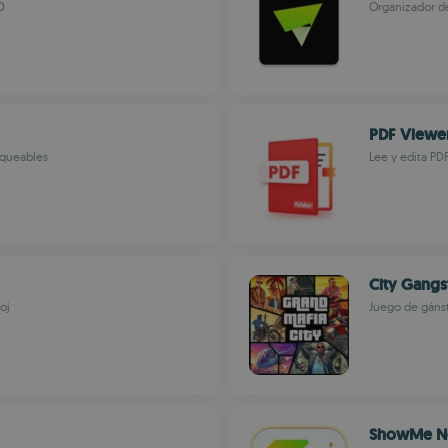
D
Organizador de
PDF Viewe
oqueables
Lee y edita PD
City Gangs
oj
Juego de gánst
ShowMe N