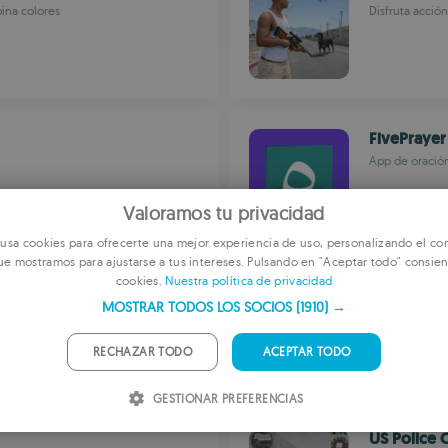
ina colores
Disfruta acció
FivePrayer
App de oración
Valoramos tu privacidad
sa cookies para ofrecerte una mejor experiencia de uso, personalizando el con
ue mostramos para ajustarse a tus intereses. Pulsando en "Aceptar todo" consien
E
cookies.
Nuestra política de privacidad
Juice Chat
F
MOSTRAR TODOS LOS SOCIOS
(1910) →
ada y editor
Chat social co
G
RECHAZAR TODO
ACEPTAR TODO
P
GESTIONAR PREFERENCIAS
I
US Police 
S