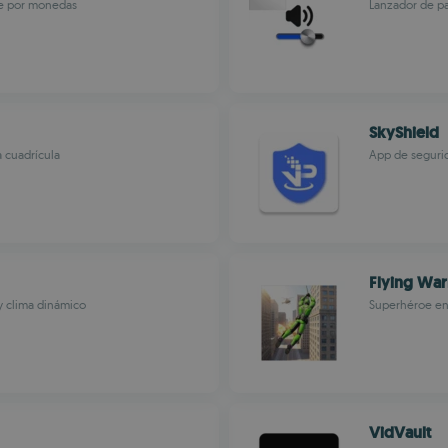
te por monedas
Lanzador de pa
SkyShield
a cuadrícula
App de seguri
Flying War
y clima dinámico
Superhéroe en 
VidVault