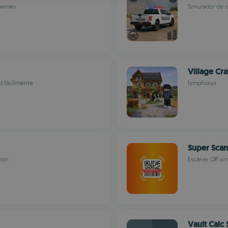
 memes
Simulador de c
R
Village Cra
d fácilmente
lymphoryx
Super Scan
xión
Escáner QR sim
Vault Calc 