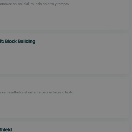
onducción policial: mundo abierto y rampas
OMANIAN
ft: Block Building
ple, resultados al instante para enlaces o texto
Shield