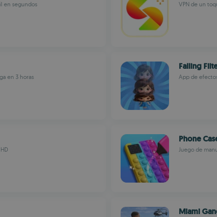
il en segundos
VPN de un toqu
Falling Fil
ga en 3 horas
App de efectos
Phone Cas
s HD
Juego de manu
Miami Gang