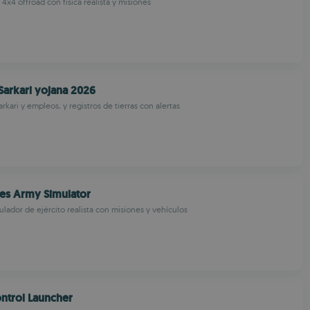
x4 offroad con física realista y misiones
Sarkari yojana 2026
rkari y empleos, y registros de tierras con alertas
s Army Simulator
ulador de ejército realista con misiones y vehículos
ntrol Launcher