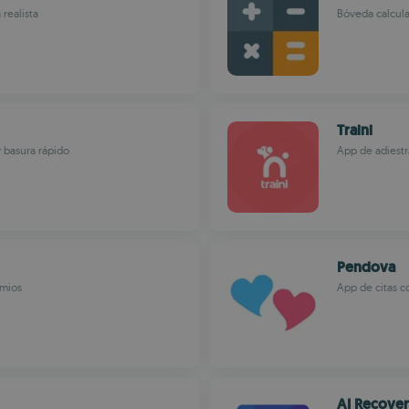
realista
Bóveda calcula
Traini
y basura rápido
App de adiestr
Pendova
emios
App de citas co
AI Recover