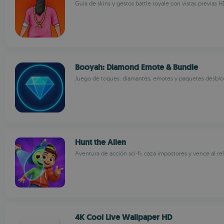
Guía de skins y gestos battle royale con vistas previas H
Booyah: Diamond Emote & Bundle
Juego de toques: diamantes, emotes y paquetes desbl
Hunt the Alien
Aventura de acción sci-fi: caza impostores y vence al rel
4K Cool Live Wallpaper HD