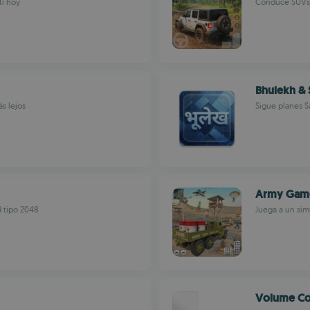
ti hoy
Conduce SUVs 4
Bhulekh & 
ás lejos
Sigue planes Sa
Army Game
d tipo 2048
Juega a un sim
Volume Co