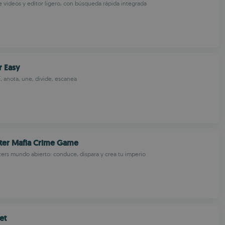
 videos y editor ligero, con búsqueda rápida integrada
r Easy
F, anota, une, divide, escanea
ter Mafia Crime Game
ers mundo abierto: conduce, dispara y crea tu imperio
et