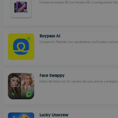
Fondos animados 4K con fondos HD y configuración fác
Buypass AI
Compra en Pakistán con vendedores verificados y entre
Face Swappy
Editor de fotos con IA: cambio de cara, anime y arreglo
Lucky Unscrew