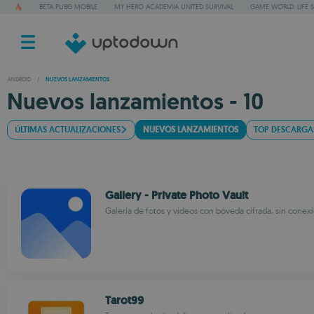
BETA PUBG MOBILE
MY HERO ACADEMIA UNITED SURVIVAL
GAME WORLD: LIFE 
ANDROID
/
NUEVOS LANZAMIENTOS
Nuevos lanzamientos - 10
ÚLTIMAS ACTUALIZACIONES
NUEVOS LANZAMIENTOS
TOP DESCARGA
Gallery - Private Photo Vault
Galería de fotos y videos con bóveda cifrada, sin conex
Tarot99