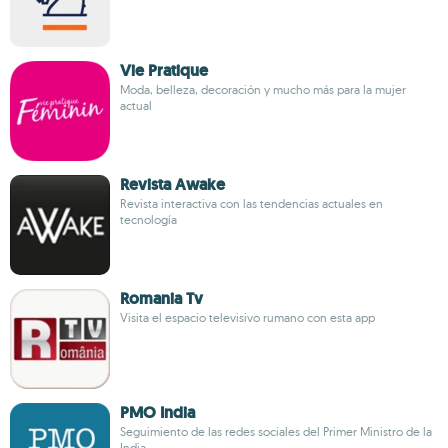
Vie Pratique
Moda, belleza, decoración y mucho más para la mujer
actual
Revista Awake
Revista interactiva con las tendencias actuales en
tecnología
Romania Tv
Visita el espacio televisivo rumano con esta app
PMO India
Seguimiento de las redes sociales del Primer Ministro de la
India