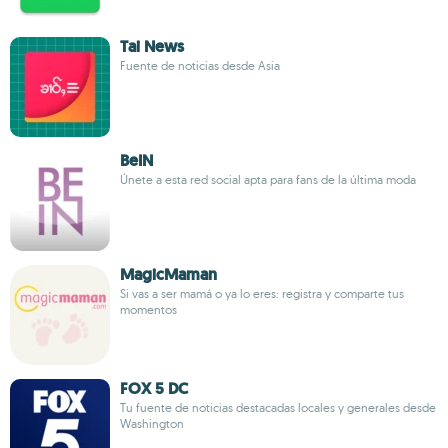
Tai News
Fuente de noticias desde Asia
BeIN
Únete a esta red social apta para fans de la última moda
MagicMaman
Si vas a ser mamá o ya lo eres: registra y comparte tus
momentos
FOX 5 DC
Tu fuente de noticias destacadas locales y generales desde
Washington