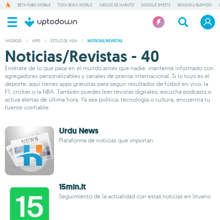
BETA PUBG MOBILE
TOCA BOCA WORLD
JUEGOS DE NARUTO
GOOGLE SHEETS
SENGOKU BUSHIDO
ANDROID
/
APPS
/
ESTILO DE VIDA
/
NOTICIAS/REVISTAS
Noticias/Revistas - 40
Entérate de lo que pasa en el mundo antes que nadie: mantente informado con
agregadores personalizables y canales de prensa internacional. Si lo tuyo es el
deporte, aquí tienes apps gratuitas para seguir resultados de fútbol en vivo, la
F1, cricket o la NBA. También puedes leer revistas digitales, escucha podcasts o
activa alertas de última hora. Ya sea política, tecnología o cultura, encuentra tu
fuente confiable.
Urdu News
Plataforma de noticias que importan
15min.lt
Seguimiento de la actualidad con estas noticias en lituano