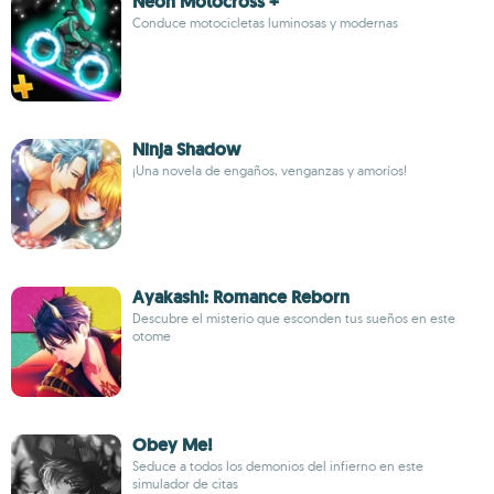
Neon Motocross +
Conduce motocicletas luminosas y modernas
Ninja Shadow
¡Una novela de engaños, venganzas y amoríos!
Ayakashi: Romance Reborn
Descubre el misterio que esconden tus sueños en este
otome
Obey Me!
Seduce a todos los demonios del infierno en este
simulador de citas