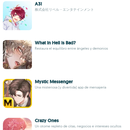
A3!
株式会社リベル・エンタテインメント
What in Hell is Bad?
Restaura el equilibro entre ángeles y demonios
Mystic Messenger
Una misteriosa (y divertida) app de mensajería
Crazy Ones
Un otome repleto de citas, negocios e intereses ocultos