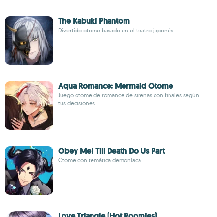
The Kabuki Phantom
Divertido otome basado en el teatro japonés
Aqua Romance: Mermaid Otome
Juego otome de romance de sirenas con finales según
tus decisiones
Obey Me! Till Death Do Us Part
Otome con temática demoníaca
Love Triangle (Hot Roomies)