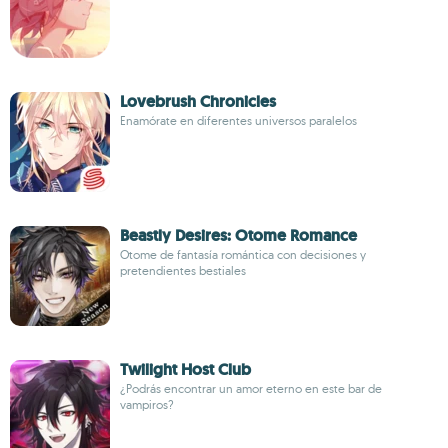
Lovebrush Chronicles
Enamórate en diferentes universos paralelos
Beastly Desires: Otome Romance
Otome de fantasía romántica con decisiones y
pretendientes bestiales
Twilight Host Club
¿Podrás encontrar un amor eterno en este bar de
vampiros?