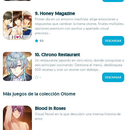
9. Honey Magazine
Primer día en un entorno machista: elige emociones y
respuestas que cambian la trama otome; finales múltiples,
opciones premium con puntos y apartado visual
precioso...
5.0
DESCARGAR
10. Chrono Restaurant
Un restaurante japonés en otro reino, donde conquistas a
seis príncipes cocinando. Gestiona el menú, desbloquea
600 recetas y vive un otome con doblaje...
-
DESCARGAR
Más juegos de la colección Otome
Blood in Roses
Visual Novel en la que descubrir una intensa historia de
amor