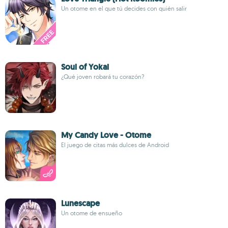
Un otome en el que tú decides con quién salir
Soul of Yokai
¿Qué joven robará tu corazón?
My Candy Love - Otome
El juego de citas más dulces de Android
Lunescape
Un otome de ensueño