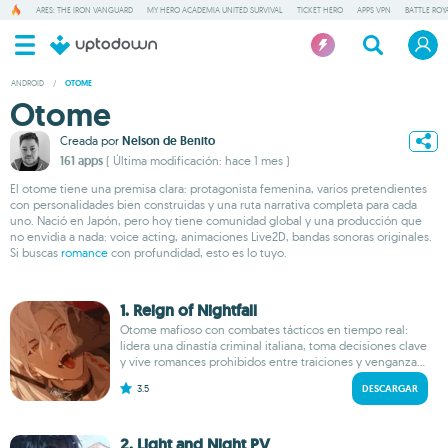
ARES: THE IRON VANGUARD
MY HERO ACADEMIA UNITED SURVIVAL
TICKET HERO
APPS VPN
BATTLE ROY
ANDROID
/
OTOME
Otome
Creada por
Nelson de Benito
161 apps
( Última modificación: hace 1 mes )
El otome tiene una premisa clara: protagonista femenina, varios pretendientes
con personalidades bien construidas y una ruta narrativa completa para cada
uno. Nació en Japón, pero hoy tiene comunidad global y una producción que
no envidia a nada: voice acting, animaciones Live2D, bandas sonoras originales.
Si buscas
romance
con profundidad, esto es lo tuyo.
1. Reign of Nightfall
Otome mafioso con combates tácticos en tiempo real:
lidera una dinastía criminal italiana, toma decisiones clave
y vive romances prohibidos entre traiciones y venganza...
3.5
DESCARGAR
2. Light and Night PV