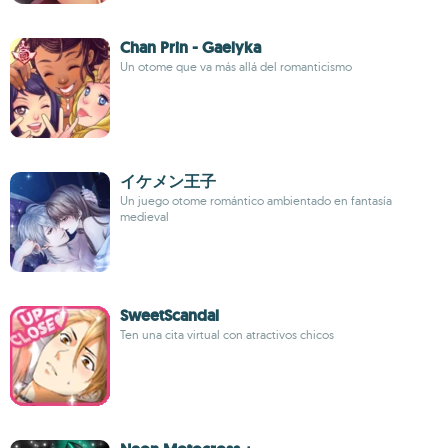
Chan Prin - Gaelyka
Un otome que va más allá del romanticismo
イケメン王子
Un juego otome romántico ambientado en fantasía
medieval
SweetScandal
Ten una cita virtual con atractivos chicos