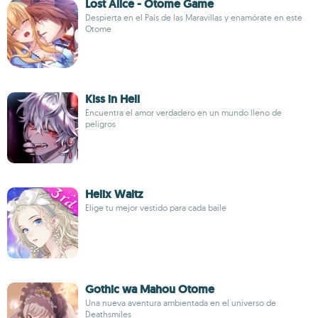
Lost Alice - Otome Game
Despierta en el País de las Maravillas y enamórate en este
Otome
Kiss in Hell
Encuentra el amor verdadero en un mundo lleno de
peligros
Helix Waltz
Elige tu mejor vestido para cada baile
Gothic wa Mahou Otome
Una nueva aventura ambientada en el universo de
Deathsmiles