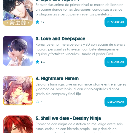
Secuencias anime de primer nivel te meten de lleno en
un otome donde tomas decisiones, conquistas a varios
protagonistas y participas en eventos paralelos...
3.7
DESCARGAR
3. Love and Deepspace
Romance en primera persona y 3D con acción de ciencia
ficción: personaliza tu avatar, combate alienígenas en
equipo y fortalece vínculos usando el poder Evol...
4.3
DESCARGAR
4. Nightmare Harem
Bajo una luna roja, vive un romance otome entre ángeles
y demonios: novela visual con cinco capítulos diarios
gratis, sin compras y final fijo...
-
DESCARGAR
5. Shall we date - Destiny Ninja
Romance con ninjas de estética anime: elige entre seis
rutas, cada una con historia propia. Lee y decide en