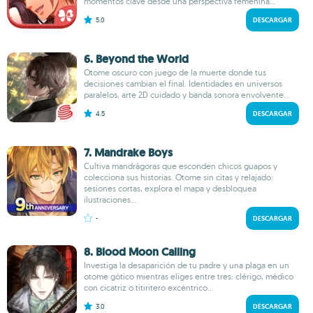
momentos clave desde una perspectiva femenina...
5.0
DESCARGAR
6. Beyond the World
Otome oscuro con juego de la muerte donde tus
decisiones cambian el final. Identidades en universos
paralelos, arte 2D cuidado y banda sonora envolvente...
4.5
DESCARGAR
7. Mandrake Boys
Cultiva mandrágoras que esconden chicos guapos y
colecciona sus historias. Otome sin citas y relajado:
sesiones cortas, explora el mapa y desbloquea
ilustraciones...
-
DESCARGAR
8. Blood Moon Calling
Investiga la desaparición de tu padre y una plaga en un
otome gótico mientras eliges entre tres: clérigo, médico
con cicatriz o titiritero excéntrico...
3.0
DESCARGAR