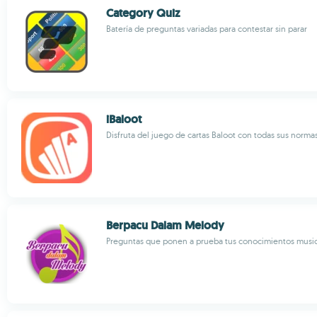
Category Quiz
Batería de preguntas variadas para contestar sin parar
iBaloot
Disfruta del juego de cartas Baloot con todas sus norma
Berpacu Dalam Melody
Preguntas que ponen a prueba tus conocimientos music