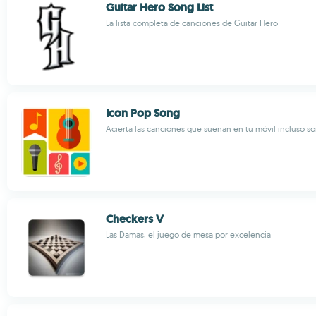
Guitar Hero Song List
La lista completa de canciones de Guitar Hero
Icon Pop Song
Acierta las canciones que suenan en tu móvil incluso so
Checkers V
Las Damas, el juego de mesa por excelencia