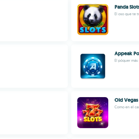
Panda Slot
El oso que te 
Appeak Po
El póquer más 
Old Vegas 
Como en el cas