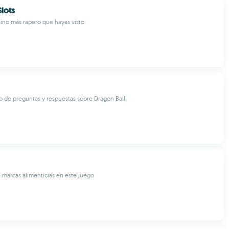
Slots
sino más rapero que hayas visto
go de preguntas y respuestas sobre Dragon Ball!
e marcas alimenticias en este juego