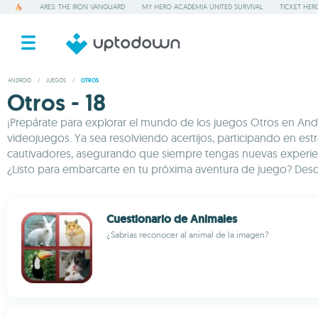
ARES: THE IRON VANGUARD
MY HERO ACADEMIA UNITED SURVIVAL
TICKET HER
ANDROID
/
JUEGOS
/
OTROS
Otros - 18
¡Prepárate para explorar el mundo de los juegos Otros en And
videojuegos. Ya sea resolviendo acertijos, participando en est
cautivadores, asegurando que siempre tengas nuevas experien
¿Listo para embarcarte en tu próxima aventura de juego? Desc
Cuestionario de Animales
¿Sabrías reconocer al animal de la imagen?