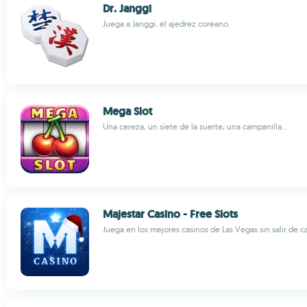
Dr. Janggi
Juega a Janggi, el ajedrez coreano
Mega Slot
Una cereza, un siete de la suerte, una campanilla...
Majestar Casino - Free Slots
Juega en los mejores casinos de Las Vegas sin salir de c