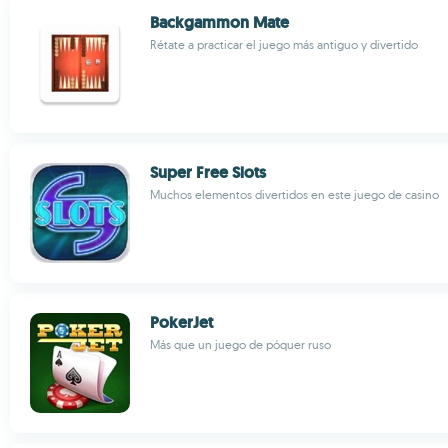
Backgammon Mate
Rétate a practicar el juego más antiguo y divertido
Super Free Slots
Muchos elementos divertidos en este juego de casino
PokerJet
Más que un juego de póquer ruso