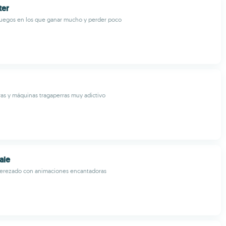
ter
juegos en los que ganar mucho y perder poco
as y máquinas tragaperras muy adictivo
tale
derezado con animaciones encantadoras