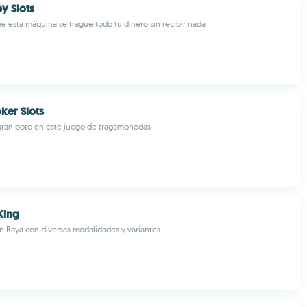
y Slots
e esta máquina se trague todo tu dinero sin recibir nada
ker Slots
gran bote en este juego de tragamonedas
King
en Raya con diversas modalidades y variantes