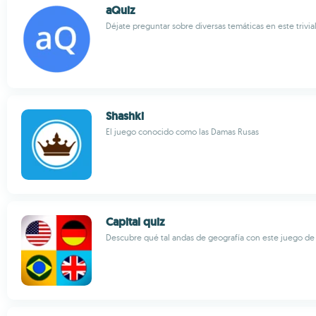
aQuiz
Déjate preguntar sobre diversas temáticas en este trivia
Shashki
El juego conocido como las Damas Rusas
Capital quiz
Descubre qué tal andas de geografía con este juego de