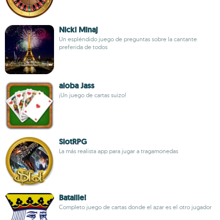
Nicki Minaj
Un espléndido juego de preguntas sobre la cantante
preferida de todos
aloba Jass
¡Un juego de cartas suizo!
SlotRPG
La más realista app para jugar a tragamonedas
Bataille!
Completo juego de cartas donde el azar es el otro jugador