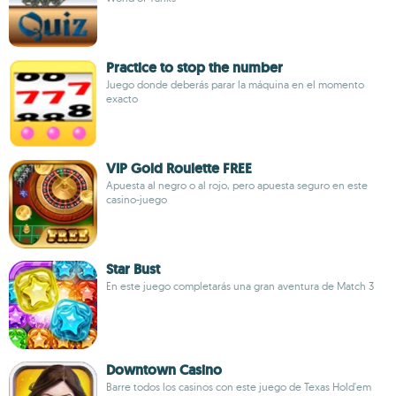
Practice to stop the number
Juego donde deberás parar la máquina en el momento
exacto
VIP Gold Roulette FREE
Apuesta al negro o al rojo, pero apuesta seguro en este
casino-juego
Star Bust
En este juego completarás una gran aventura de Match 3
Downtown Casino
Barre todos los casinos con este juego de Texas Hold'em