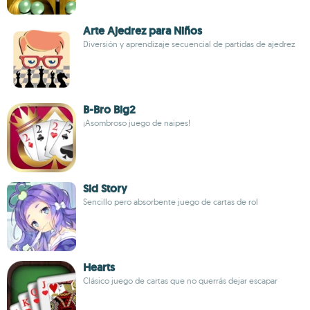
Arte Ajedrez para Niños
Diversión y aprendizaje secuencial de partidas de ajedrez
B-Bro Big2
¡Asombroso juego de naipes!
Sid Story
Sencillo pero absorbente juego de cartas de rol
Hearts
Clásico juego de cartas que no querrás dejar escapar