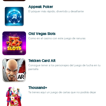
Appeak Poker
El póquer más rápido, divertido y desafiante
Old Vegas Slots
Como en el casino con este juego de ranuras
Tekken Card AR
Consigue tener a los personajes del juego de lucha en tu
pantalla
Thousand+
Ya tienes aquí un juego de cartas que no podrás dejar