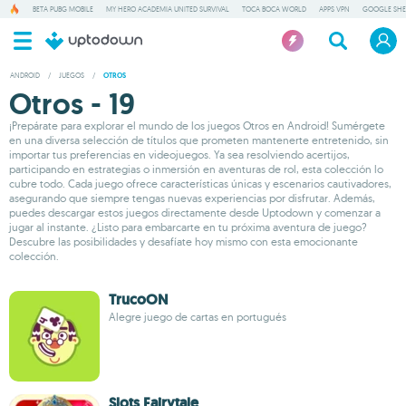
BETA PUBG MOBILE
MY HERO ACADEMIA UNITED SURVIVAL
TOCA BOCA WORLD
APPS VPN
GOOGLE SHE
ANDROID
/
JUEGOS
/
OTROS
Otros - 19
¡Prepárate para explorar el mundo de los juegos Otros en Android! Sumérgete
en una diversa selección de títulos que prometen mantenerte entretenido, sin
importar tus preferencias en videojuegos. Ya sea resolviendo acertijos,
participando en estrategias o inmersión en aventuras de rol, esta colección lo
cubre todo. Cada juego ofrece características únicas y escenarios cautivadores,
asegurando que siempre tengas nuevas experiencias por disfrutar. Además,
puedes descargar estos juegos directamente desde Uptodown y comenzar a
jugar al instante. ¿Listo para embarcarte en tu próxima aventura de juego?
Descubre las posibilidades y desafíate hoy mismo con esta emocionante
colección.
TrucoON
Alegre juego de cartas en portugués
Slots Fairytale