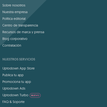
Sobre nosotros
Nuestra empresa
Política editorial
Centro de transparencia
Recursos de marca y prensa
Blog corporativo
Contratación
NUESTROS SERVICIOS
Uptodown App Store
Publica tu app
Promociona tu app
Uptodown Ads
Uptodown Turbo
NUEVO
FAQ & Soporte