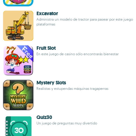
Excavator
Administra un modelo de tractor para pasear por este juego
plataformas
Fruit Slot
En este juego de casino sólo encontrarás bienestar
Mystery Slots
Realistas y estupendas máquinas tragaperras
Quiz30
Un juego de preguntas muy divertido