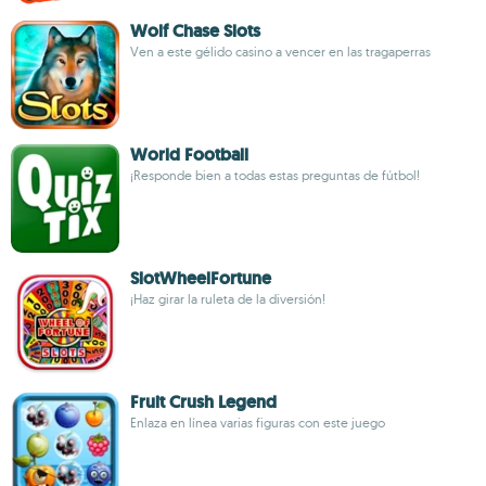
Wolf Chase Slots
Ven a este gélido casino a vencer en las tragaperras
World Football
¡Responde bien a todas estas preguntas de fútbol!
SlotWheelFortune
¡Haz girar la ruleta de la diversión!
Fruit Crush Legend
Enlaza en línea varias figuras con este juego