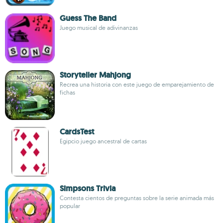
Guess The Band
Juego musical de adivinanzas
Storyteller Mahjong
Recrea una historia con este juego de emparejamiento de
fichas
CardsTest
Egipcio juego ancestral de cartas
Simpsons Trivia
Contesta cientos de preguntas sobre la serie animada más
popular