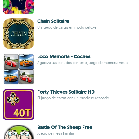
Chain Solitaire
Un juego de cartas en modo deluxe
Loco Memoria - Coches
Agudiza tus sentidos con este juego de memoria visual
Forty Thieves Solitaire HD
El juego de cartas con un precioso acabado
Battle Of The Sheep Free
Juego de mesa familiar