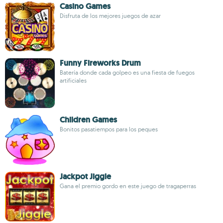
Casino Games
Disfruta de los mejores juegos de azar
Funny Fireworks Drum
Batería donde cada golpeo es una fiesta de fuegos
artificiales
Children Games
Bonitos pasatiempos para los peques
Jackpot Jiggle
Gana el premio gordo en este juego de tragaperras