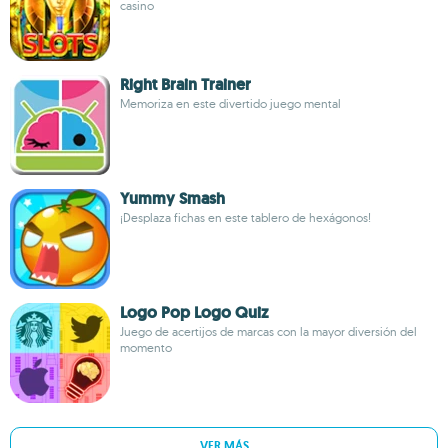
casino
Right Brain Trainer
Memoriza en este divertido juego mental
Yummy Smash
¡Desplaza fichas en este tablero de hexágonos!
Logo Pop Logo Quiz
Juego de acertijos de marcas con la mayor diversión del
momento
VER MÁS