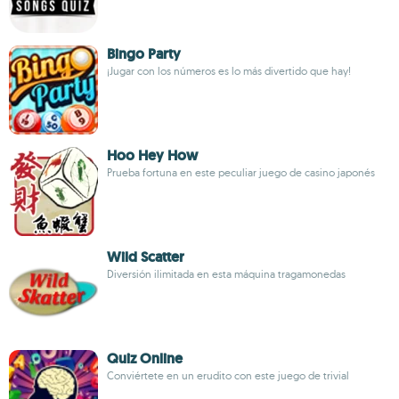
Bingo Party
¡Jugar con los números es lo más divertido que hay!
Hoo Hey How
Prueba fortuna en este peculiar juego de casino japonés
Wild Scatter
Diversión ilimitada en esta máquina tragamonedas
Quiz Online
Conviértete en un erudito con este juego de trivial