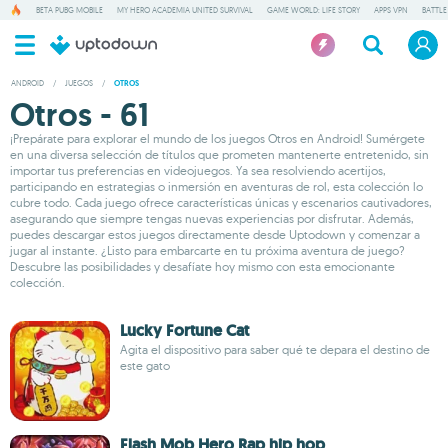
BETA PUBG MOBILE
MY HERO ACADEMIA UNITED SURVIVAL
GAME WORLD: LIFE STORY
APPS VPN
BATTLE
ANDROID
/
JUEGOS
/
OTROS
Otros - 61
¡Prepárate para explorar el mundo de los juegos Otros en Android! Sumérgete
en una diversa selección de títulos que prometen mantenerte entretenido, sin
importar tus preferencias en videojuegos. Ya sea resolviendo acertijos,
participando en estrategias o inmersión en aventuras de rol, esta colección lo
cubre todo. Cada juego ofrece características únicas y escenarios cautivadores,
asegurando que siempre tengas nuevas experiencias por disfrutar. Además,
puedes descargar estos juegos directamente desde Uptodown y comenzar a
jugar al instante. ¿Listo para embarcarte en tu próxima aventura de juego?
Descubre las posibilidades y desafíate hoy mismo con esta emocionante
colección.
Lucky Fortune Cat
Agita el dispositivo para saber qué te depara el destino de
este gato
Flash Mob Hero Rap hip hop