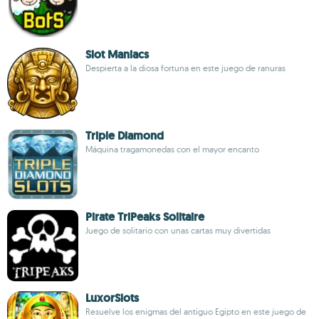
Slot Maniacs
Despierta a la diosa fortuna en este juego de ranuras
Triple Diamond
Máquina tragamonedas con el mayor encanto
Pirate TriPeaks Solitaire
Juego de solitario con unas cartas muy divertidas
LuxorSlots
Resuelve los enigmas del antiguo Egipto en este juego de