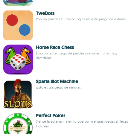
TweDots
Pon en práctica tu mejor lógica en este juego de esferas
Horse Race Chess
Emocionante juego de parchís con unas fichas muy
divertidas
Sparta Slot Machine
¡Esto es un juego de ranuras!
Perfect Poker
Siente la adrenalina en tu cuerpo mientras juegas al Texas
Hold'em