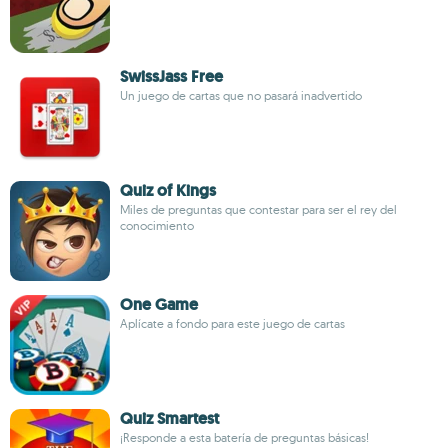
SwissJass Free
Un juego de cartas que no pasará inadvertido
Quiz of Kings
Miles de preguntas que contestar para ser el rey del
conocimiento
One Game
Aplícate a fondo para este juego de cartas
Quiz Smartest
¡Responde a esta batería de preguntas básicas!