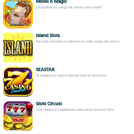
Mines n Magic
¿Buscabas un juego de cartas como este?
Island Slots
Ranuras variadas te esperan en este juego de casino
SEASTAR
Te espera un casino donde todo el diversión
Slots Circus!
Una máquina tragaperras para pasar buenos ratos