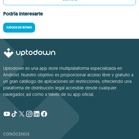
Podría interesarte
JUEGOS DE RITMO
Uptodown es una app store multiplataforma especializada en
Android. Nuestro objetivo es proporcionar acceso libre y gratuito a
un gran catálogo de aplicaciones sin restricciones, ofreciendo una
plataforma de distribución legal accesible desde cualquier
navegador, así como a través de su app oficial.
CONÓCENOS