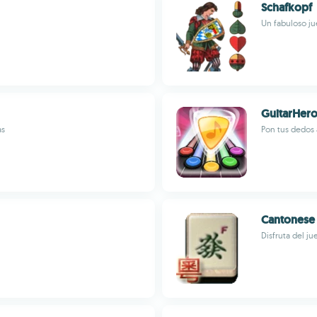
Schafkopf
Un fabuloso ju
GuitarHer
as
Pon tus dedos 
Cantonese
Disfruta del j