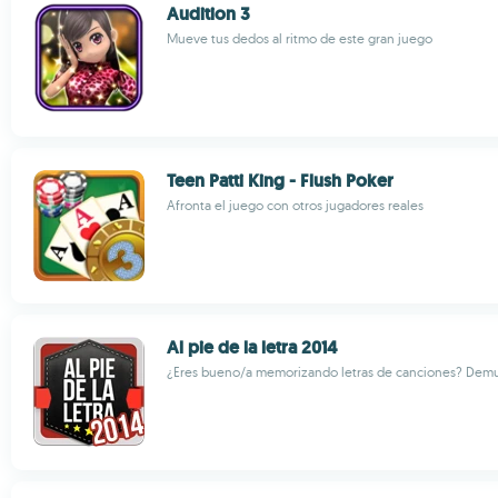
Audition 3
Mueve tus dedos al ritmo de este gran juego
Teen Patti King - Flush Poker
Afronta el juego con otros jugadores reales
Al pie de la letra 2014
¿Eres bueno/a memorizando letras de canciones? Demu