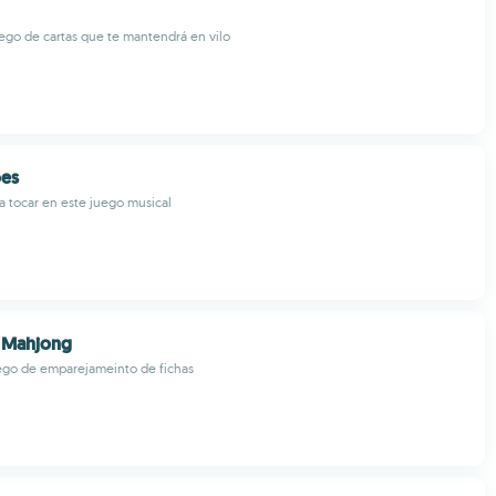
ego de cartas que te mantendrá en vilo
oes
a tocar en este juego musical
 Mahjong
uego de emparejameinto de fichas