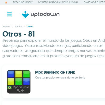
BETA PUBG MOBILE
MY HERO ACADEMIA UNITED SURVIVAL
GAME WORLD: LIFE 
ANDROID
/
JUEGOS
/
OTROS
Otros - 81
¡Prepárate para explorar el mundo de los juegos Otros en And
videojuegos. Ya sea resolviendo acertijos, participando en est
cautivadores, asegurando que siempre tengas nuevas experien
¿Listo para embarcarte en tu próxima aventura de juego? Desc
Mpc Brasileiro de FUNK
Crea tus propios temas al ritmo del funk