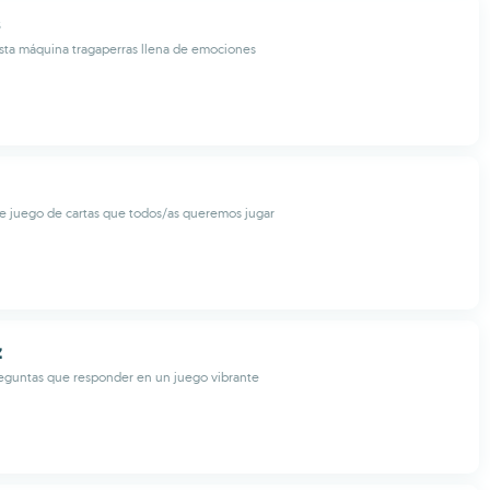
sta máquina tragaperras llena de emociones
e juego de cartas que todos/as queremos jugar
z
eguntas que responder en un juego vibrante