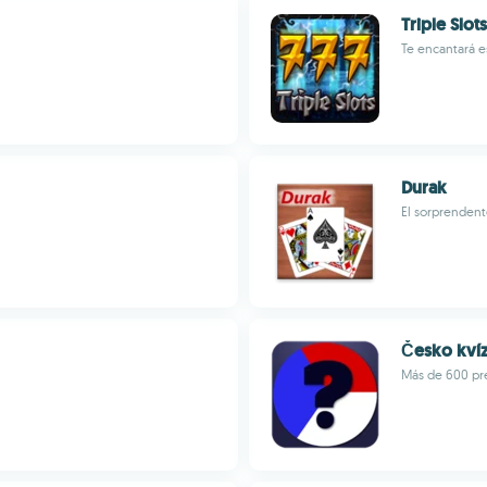
Triple Slots
Te encantará e
Durak
El sorprendent
Česko kví
Más de 600 pr