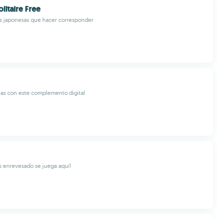
litaire Free
as japonesas que hacer corresponder
rtas con este complemento digital
ás enrevesado se juega aquí!