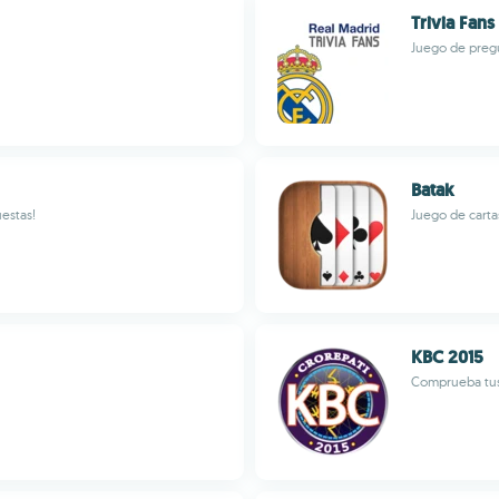
Trivia Fans
Juego de pregu
Batak
estas!
Juego de carta
KBC 2015
Comprueba tus