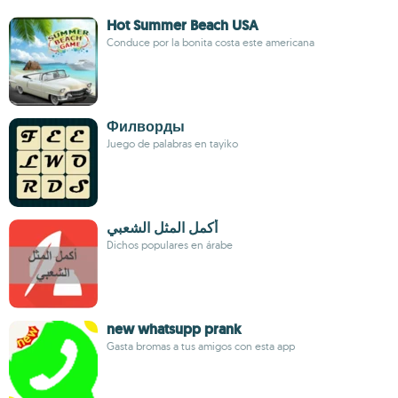
Hot Summer Beach USA
Conduce por la bonita costa este americana
Филворды
Juego de palabras en tayiko
أكمل المثل الشعبي
Dichos populares en árabe
new whatsupp prank
Gasta bromas a tus amigos con esta app