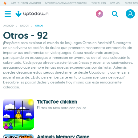
ARES: THE IRON VANGUARD
MY HERO ACADEMIA UNITED SURVIVAL
TICKET HERO
APPS VPN
BATTLE ROY
ANDROID
/
JUEGOS
/
OTROS
Otros - 92
¡Prepárate para explorar el mundo de los juegos Otros en Android! Sumérgete
en una diversa selección de títulos que prometen mantenerte entretenido, sin
importar tus preferencias en videojuegos. Ya sea resolviendo acertijos,
participando en estrategias o inmersión en aventuras de rol, esta colección lo
cubre todo. Cada juego ofrece características únicas y escenarios cautivadores,
asegurando que siempre tengas nuevas experiencias por disfrutar. Además,
puedes descargar estos juegos directamente desde Uptodown y comenzar a
jugar al instante. ¿Listo para embarcarte en tu próxima aventura de juego?
Descubre las posibilidades y desafíate hoy mismo con esta emocionante
colección.
TicTacToe chicken
El tres en raya pero con pollos
Animals Memory Game