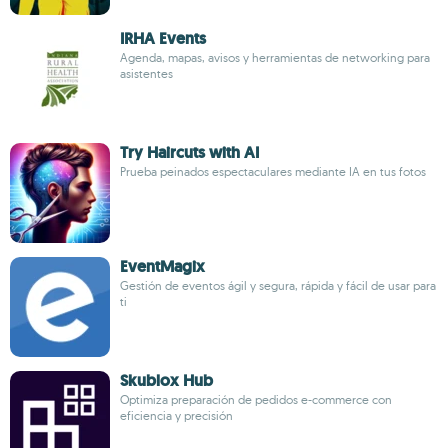
IRHA Events
Agenda, mapas, avisos y herramientas de networking para
asistentes
Try Haircuts with AI
Prueba peinados espectaculares mediante IA en tus fotos
EventMagix
Gestión de eventos ágil y segura, rápida y fácil de usar para
ti
Skublox Hub
Optimiza preparación de pedidos e-commerce con
eficiencia y precisión