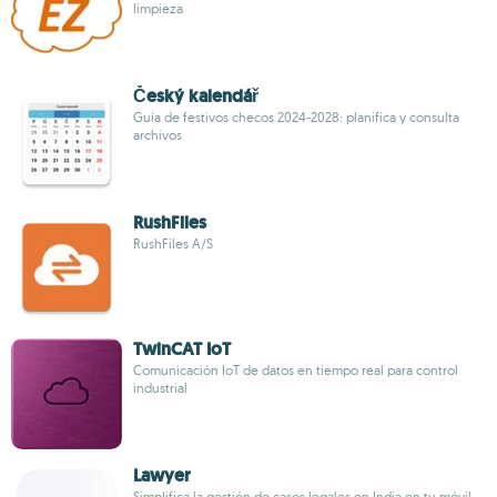
limpieza
Český kalendář
Guía de festivos checos 2024-2028: planifica y consulta
archivos
RushFiles
RushFiles A/S
TwinCAT IoT
Comunicación IoT de datos en tiempo real para control
industrial
Lawyer
Simplifica la gestión de casos legales en India en tu móvil