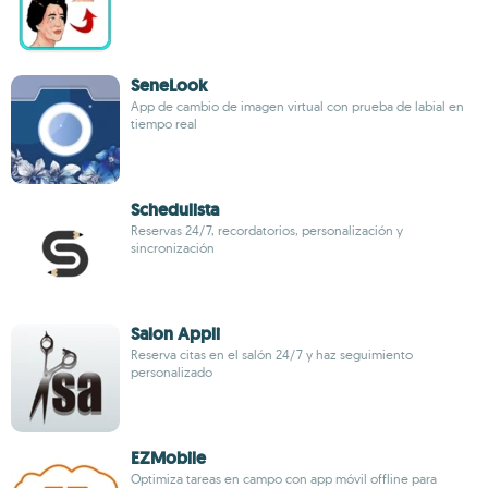
SeneLook
App de cambio de imagen virtual con prueba de labial en
tiempo real
Schedulista
Reservas 24/7, recordatorios, personalización y
sincronización
Salon Appli
Reserva citas en el salón 24/7 y haz seguimiento
personalizado
EZMobile
Optimiza tareas en campo con app móvil offline para