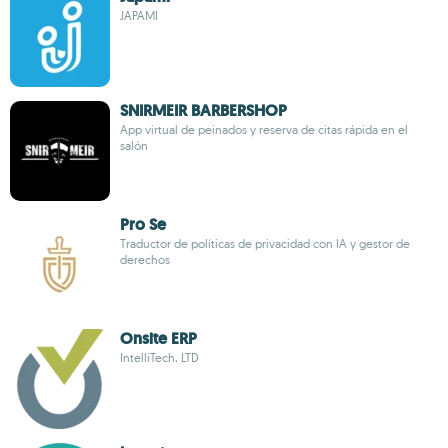
JAPAMI
SNIRMEIR BARBERSHOP
App virtual de peinados y reserva de citas rápida en el
salón
Pro Se
Traductor de políticas de privacidad con IA y gestor de
derechos
Onsite ERP
IntelliTech, LTD