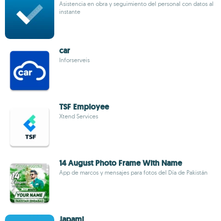
Asistencia en obra y seguimiento del personal con datos al
instante
car
Inforserveis
TSF Employee
Xtend Services
14 August Photo Frame With Name
App de marcos y mensajes para fotos del Día de Pakistán
Japami