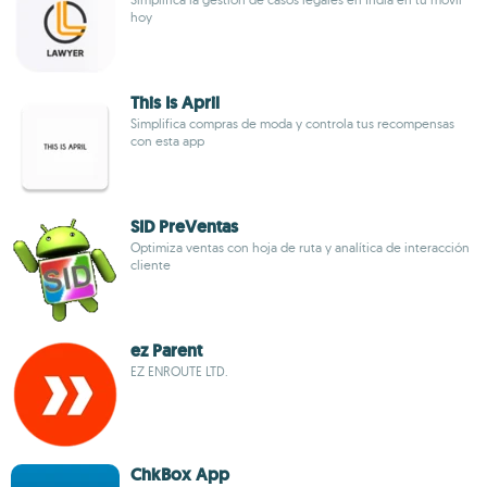
hoy
This Is April
Simplifica compras de moda y controla tus recompensas
con esta app
SID PreVentas
Optimiza ventas con hoja de ruta y analítica de interacción
cliente
ez Parent
EZ ENROUTE LTD.
ChkBox App