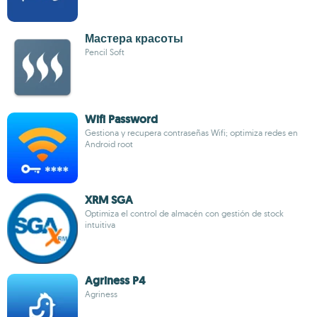
Мастера красоты
Pencil Soft
Wifi Password
Gestiona y recupera contraseñas Wifi; optimiza redes en
Android root
XRM SGA
Optimiza el control de almacén con gestión de stock
intuitiva
Agriness P4
Agriness