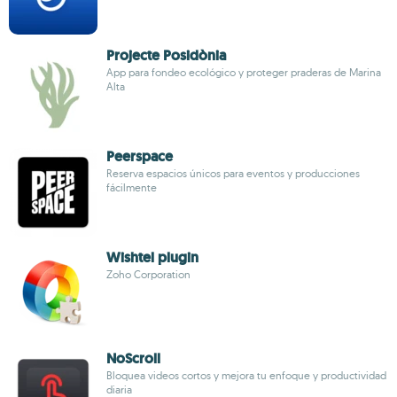
Projecte Posidònia
App para fondeo ecológico y proteger praderas de Marina
Alta
Peerspace
Reserva espacios únicos para eventos y producciones
fácilmente
Wishtel plugin
Zoho Corporation
NoScroll
Bloquea videos cortos y mejora tu enfoque y productividad
diaria