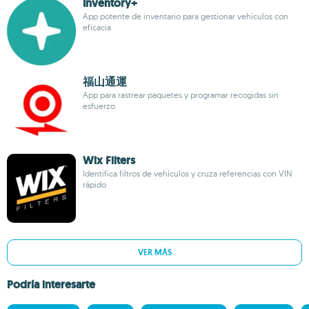
Inventory+
App potente de inventario para gestionar vehículos con
eficacia
福山通運
App para rastrear paquetes y programar recogidas sin
esfuerzo
Wix Filters
Identifica filtros de vehículos y cruza referencias con VIN
rápido
VER MÁS
Podría interesarte