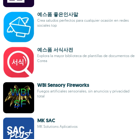
예스폼 좋은인사말
Crea saludos perfectos para cualquier ocasión en redes
sociales top
예스폼 서식사전
Explora la mayor biblioteca de plantillas de documentos de
Corea
WBI Sensory Fireworks
Fuegos artificiales sensoriales, sin anuncios y privacidad
total
MK SAC
MK Solutions Aplicativos