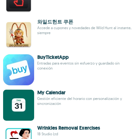
와일드헌트 쿠폰
Accede a cupones y novedades de Wild Hunt al instante,
siempre
BuyTicketApp
Entradas para eventos sin esfuerzo y guardado sin
conexión
My Calendar
Gestión eficiente del horario con personalización y
sincronización
Wrinkles Removal Exercises
1B Studio Ltd