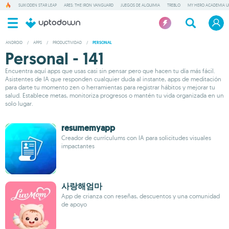
SUIKODEN STAR LEAP
ARES: THE IRON VANGUARD
JUEGOS DE ALQUIMIA
TREBLO
MY HERO ACADEMIA UN
ANDROID
/
APPS
/
PRODUCTIVIDAD
/
PERSONAL
Personal - 141
Encuentra aquí apps que usas casi sin pensar pero que hacen tu día más fácil.
Asistentes de IA que responden cualquier duda al instante, apps de meditación
para darte tu momento zen o herramientas para registrar hábitos y mejorar tu
salud. Establece metas, monitoriza progresos o mantén tu vida organizada en un
solo lugar.
resumemyapp
Creador de currículums con IA para solicitudes visuales
impactantes
사랑해엄마
App de crianza con reseñas, descuentos y una comunidad
de apoyo