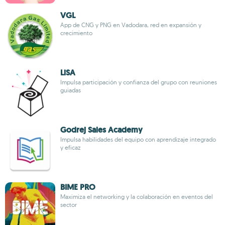
VGL
App de CNG y PNG en Vadodara, red en expansión y
crecimiento
LiSA
Impulsa participación y confianza del grupo con reuniones
guiadas
Godrej Sales Academy
Impulsa habilidades del equipo con aprendizaje integrado
y eficaz
BIME PRO
Maximiza el networking y la colaboración en eventos del
sector