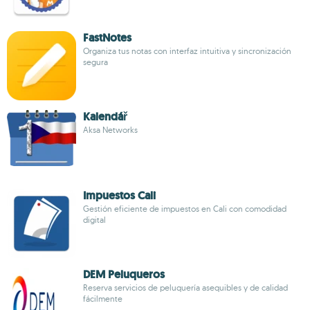
FastNotes
Organiza tus notas con interfaz intuitiva y sincronización
segura
Kalendář
Aksa Networks
Impuestos Cali
Gestión eficiente de impuestos en Cali con comodidad
digital
DEM Peluqueros
Reserva servicios de peluquería asequibles y de calidad
fácilmente