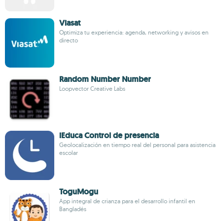
Viasat
Optimiza tu experiencia: agenda, networking y avisos en
directo
Random Number Number
Loopvector Creative Labs
iEduca Control de presencia
Geolocalización en tiempo real del personal para asistencia
escolar
ToguMogu
App integral de crianza para el desarrollo infantil en
Bangladés