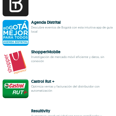
Agenda Distrital
Descubre eventos de Bogotá con esta intuitiva app de guía
local
ShopperMobile
Investigación de mercado móvil eficiente y datos, sin
conexión
Castrol Rut +
Optimiza ventas y facturación del distribuidor con
automatización
Resultivity
Aumenta tu productividad con tareas gamificadas y