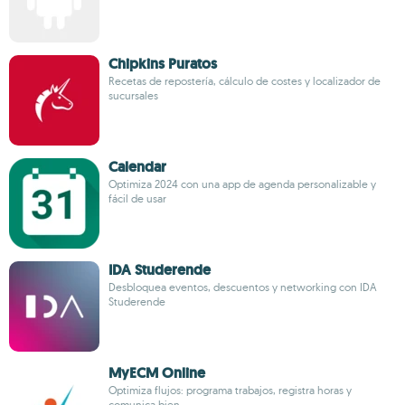
Chipkins Puratos
Recetas de repostería, cálculo de costes y localizador de
sucursales
Calendar
Optimiza 2024 con una app de agenda personalizable y
fácil de usar
IDA Studerende
Desbloquea eventos, descuentos y networking con IDA
Studerende
MyECM Online
Optimiza flujos: programa trabajos, registra horas y
comunica bien