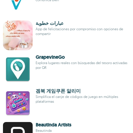
عبارات خطوبة
App de felicitaciones por compromiso con opciones de
compartir
GrapevineGo
Explora lugares reales con búsquedas del tesoro activadas
por QR
겜북 게임쿠폰 알리미
Simplifica el canje de códigos de juego en múltiples
plataformas
Beautinda Artists
Beautinda