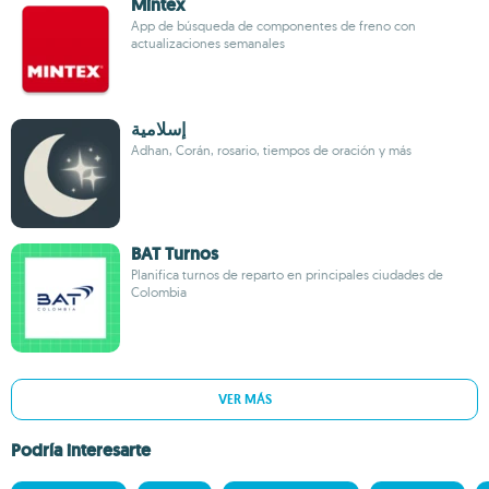
Mintex
App de búsqueda de componentes de freno con
actualizaciones semanales
إسلامية
Adhan, Corán, rosario, tiempos de oración y más
BAT Turnos
Planifica turnos de reparto en principales ciudades de
Colombia
VER MÁS
Podría interesarte