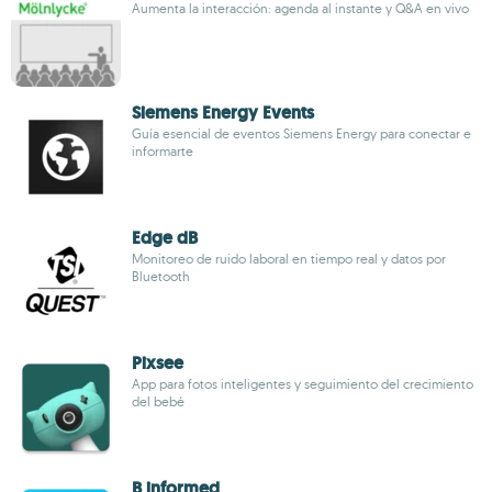
Aumenta la interacción: agenda al instante y Q&A en vivo
Siemens Energy Events
Guía esencial de eventos Siemens Energy para conectar e
informarte
Edge dB
Monitoreo de ruido laboral en tiempo real y datos por
Bluetooth
Pixsee
App para fotos inteligentes y seguimiento del crecimiento
del bebé
B informed