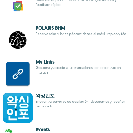
feedback rápido
POLARIS BHM
Reserva salas y lanza pódcast desde el móvil, rápido y fácil
My Links
Gestiona y accede a tus marcadores con organización
intuitiva
왁싱인포
Encuentra servicios de depilación, descuentos y reseñas
cerca de ti
Events