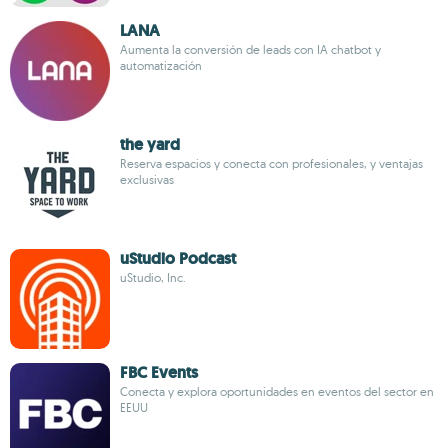
LANA
Aumenta la conversión de leads con IA chatbot y
automatización
the yard
Reserva espacios y conecta con profesionales, y ventajas
exclusivas
uStudio Podcast
uStudio, Inc.
FBC Events
Conecta y explora oportunidades en eventos del sector en
EEUU