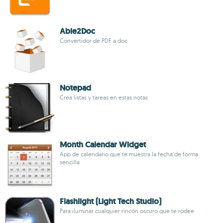
Able2Doc
Convertidor de PDF a doc
Notepad
Crea listas y tareas en estas notas
Month Calendar Widget
App de calendario que te muestra la fecha de forma
sencilla
Flashlight (Light Tech Studio)
Para iluminar cualquier rincón oscuro que te rodee