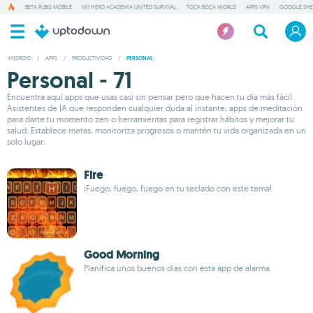
BETA PUBG MOBILE
MY HERO ACADEMIA UNITED SURVIVAL
TOCA BOCA WORLD
APPS VPN
GOOGLE SHE
ANDROID
/
APPS
/
PRODUCTIVIDAD
/
PERSONAL
Personal - 71
Encuentra aquí apps que usas casi sin pensar pero que hacen tu día más fácil.
Asistentes de IA que responden cualquier duda al instante, apps de meditación
para darte tu momento zen o herramientas para registrar hábitos y mejorar tu
salud. Establece metas, monitoriza progresos o mantén tu vida organizada en un
solo lugar.
Fire
¡Fuego, fuego, fuego en tu teclado con este tema!
Good Morning
Planifica unos buenos días con esta app de alarma