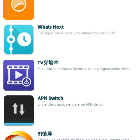
Whats Next
Consigue varias apps y herramientas con ASUS
TV穿墙术
Encuentra tus shows favoritos en la programación china
APN Switch
Enciende o apaga el sistema APN de 3G
91锁屏
Añade una pantalla de bloqueo genial a tu smartphone