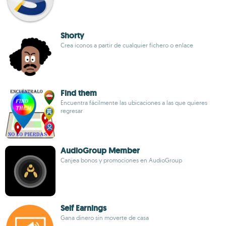
Shorty
Crea iconos a partir de cualquier fichero o enlace
Find them
Encuentra fácilmente las ubicaciones a las que quieres
regresar
AudioGroup Member
Canjea bonos y promociones en AudioGroup
Self Earnings
Gana dinero sin moverte de casa