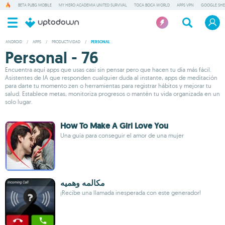
BETA PUBG MOBILE
MY HERO ACADEMIA UNITED SURVIVAL
TOCA BOCA WORLD
APPS VPN
GOOGLE SHE
ANDROID
/
APPS
/
PRODUCTIVIDAD
/
PERSONAL
Personal - 76
Encuentra aquí apps que usas casi sin pensar pero que hacen tu día más fácil.
Asistentes de IA que responden cualquier duda al instante, apps de meditación
para darte tu momento zen o herramientas para registrar hábitos y mejorar tu
salud. Establece metas, monitoriza progresos o mantén tu vida organizada en un
solo lugar.
How To Make A Girl Love You
Una guía para conseguir el amor de una mujer
مكالمه وهميه
¡Recibe una llamada inesperada con este generador!