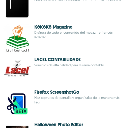
KôKôKô Magazine
Disfruta de todo el contenido del magazine francés
KôKôKô
LACEL CONTABILIDADE
Servicios de alta calidad para la rama contable
Firefox ScreenshotGo
Haz capturas de pantalla y organízalas de la manera más
fácil
Halloween Photo Editor