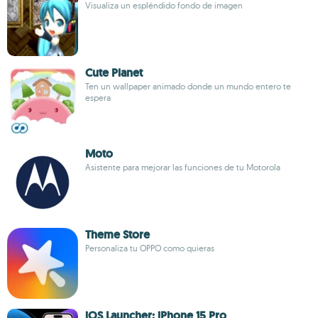
Visualiza un espléndido fondo de imagen
Cute Planet
Ten un wallpaper animado donde un mundo entero te
espera
Moto
Asistente para mejorar las funciones de tu Motorola
Theme Store
Personaliza tu OPPO como quieras
iOS Launcher: iPhone 15 Pro