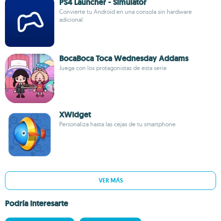
PS4 Launcher - Simulator
Convierte tu Android en una consola sin hardware
adicional
BocaBoca Toca Wednesday Addams
Juega con los protagonistas de esta serie
XWidget
Personaliza hasta las cejas de tu smartphone
VER MÁS
Podría interesarte