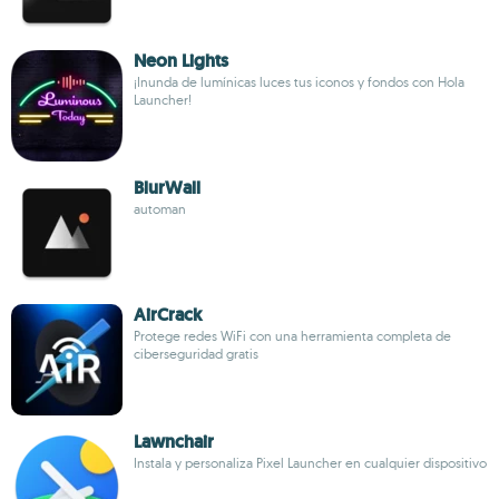
Neon Lights
¡Inunda de lumínicas luces tus iconos y fondos con Hola
Launcher!
BlurWall
automan
AirCrack
Protege redes WiFi con una herramienta completa de
ciberseguridad gratis
Lawnchair
Instala y personaliza Pixel Launcher en cualquier dispositivo