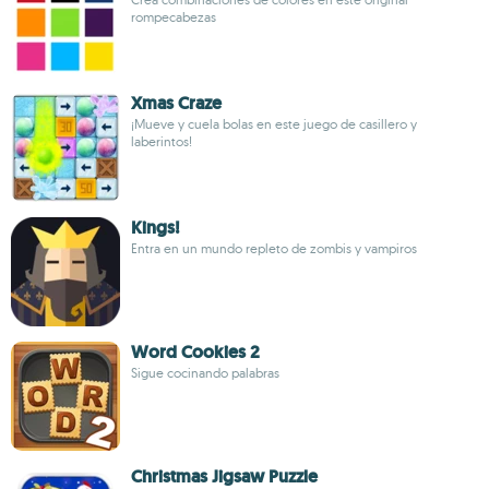
rompecabezas
Xmas Craze
¡Mueve y cuela bolas en este juego de casillero y
laberintos!
Kings!
Entra en un mundo repleto de zombis y vampiros
Word Cookies 2
Sigue cocinando palabras
Christmas Jigsaw Puzzle