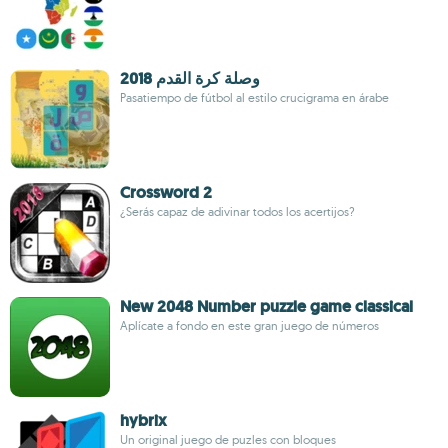
وصلة كرة القدم 2018
Pasatiempo de fútbol al estilo crucigrama en árabe
Crossword 2
¿Serás capaz de adivinar todos los acertijos?
New 2048 Number puzzle game classical
Aplícate a fondo en este gran juego de números
hybrix
Un original juego de puzles con bloques