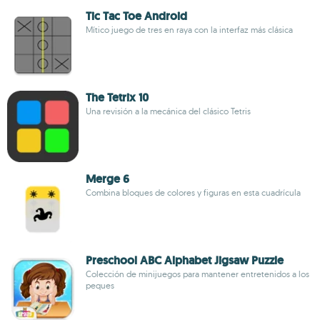
Tic Tac Toe Android
Mítico juego de tres en raya con la interfaz más clásica
The Tetrix 10
Una revisión a la mecánica del clásico Tetris
Merge 6
Combina bloques de colores y figuras en esta cuadrícula
Preschool ABC Alphabet Jigsaw Puzzle
Colección de minijuegos para mantener entretenidos a los
peques