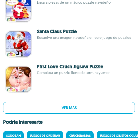
Encaja piezas de un mágico puzzle navideño
Santa Claus Puzzle
Resuelve una imagen navideña en este juego de puzzles
First Love Crush Jigsaw Puzzle
Completa un puzzle lleno de ternura y amor
VER MÁS
Podría interesarte
SOKOBAN
JUEGOS DE ORDENAR
CRUCIGRAMAS
JUEGOS DE OBJETOS OCUL