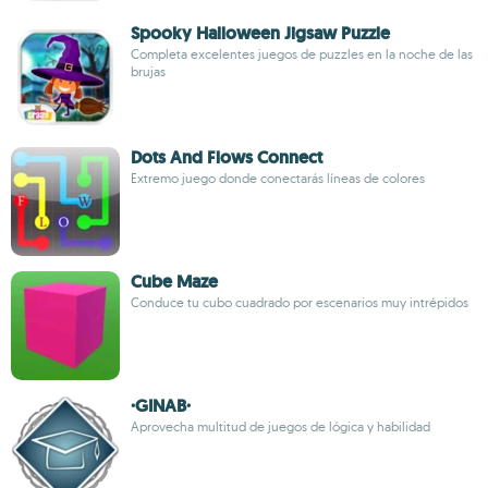
Spooky Halloween Jigsaw Puzzle
Completa excelentes juegos de puzzles en la noche de las
brujas
Dots And Flows Connect
Extremo juego donde conectarás líneas de colores
Cube Maze
Conduce tu cubo cuadrado por escenarios muy intrépidos
·GINAB·
Aprovecha multitud de juegos de lógica y habilidad