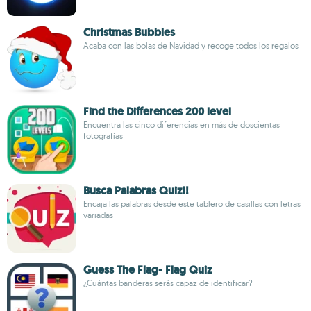
Christmas Bubbles
Acaba con las bolas de Navidad y recoge todos los regalos
Find the Differences 200 level
Encuentra las cinco diferencias en más de doscientas
fotografías
Busca Palabras Quiz!!
Encaja las palabras desde este tablero de casillas con letras
variadas
Guess The Flag- Flag Quiz
¿Cuántas banderas serás capaz de identificar?