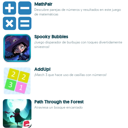
MathPair
Descubre parejas de números y resultados en este juego
de matemáticas
Spooky Bubbles
¡Juego disparador de burbujas con toques divertidamente
siniestros!
AddUp!
¡Match 3 que hace uso de casillas con números!
Path Through the Forest
Atraviesa un bosque encantado