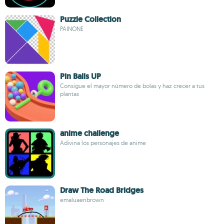
Puzzle Collection
PAINONE
Pin Balls UP
Consigue el mayor número de bolas y haz crecer a tus
plantas
anime challenge
Adivina los personajes de anime
Draw The Road Bridges
emaluaenbrown