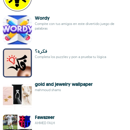
Wordy
Compite con tus amigos en este divertido juego de
palabras
فكرة؟
Completa los puzzles y pon a prueba tu lógica
gold and jewelry wallpaper
mahmoud shams
Fawazeer
AHMED FALH