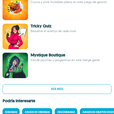
Cocina y sirve increíbles platos en este juego de gestión
Tricky Quiz
Resuelve el acertijo de cada nivel
Mystique Boutique
Vende pócimas y pergaminos en este merge game
VER MÁS
Podría interesarte
SOKOBAN
JUEGOS DE ORDENAR
CRUCIGRAMAS
JUEGOS DE OBJETOS OCUL