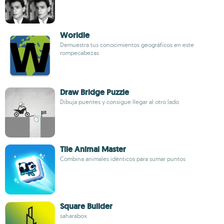
Worldle
Demuestra tus conocimientos geográficos en este
rompecabezas
Draw Bridge Puzzle
Dibuja puentes y consigue llegar al otro lado
Tile Animal Master
Combina animales idénticos para sumar puntos
Square Builder
saharabox