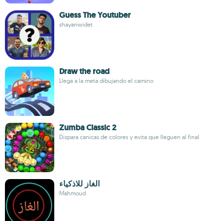
Guess The Youtuber
shayanwidet
Draw the road
Llega a la meta dibujando el camino
Zumba Classic 2
Dispara canicas de colores y evita que lleguen al final
الغاز للاذكياء
Mahmoud