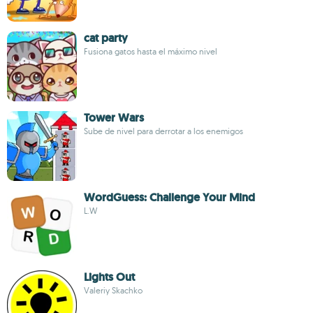
cat party
Fusiona gatos hasta el máximo nivel
Tower Wars
Sube de nivel para derrotar a los enemigos
WordGuess: Challenge Your Mind
L.W
Lights Out
Valeriy Skachko