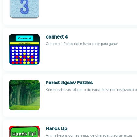
connect 4
Conecta 4 fichas del mismo color para ganar
Forest Jigsaw Puzzles
Rompecabezas relajante de naturaleza personalizable 
Hands Up
Anima fiestas con esta app de charadas y adivinanzas