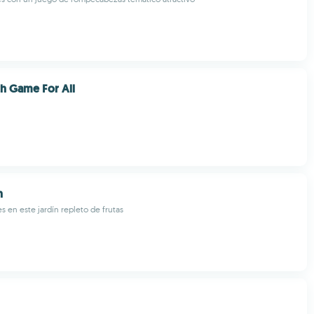
h Game For All
n
s en este jardín repleto de frutas