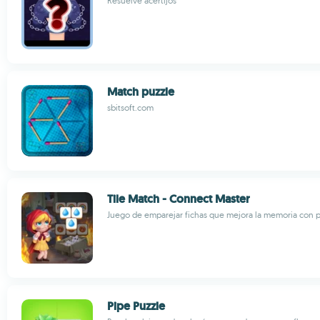
Resuelve acertijos
Match puzzle
sbitsoft.com
Tile Match - Connect Master
Juego de emparejar fichas que mejora la memoria con p
Pipe Puzzle