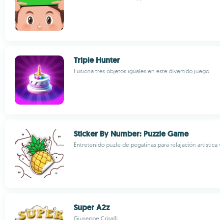
Triple Hunter
Fusiona tres objetos iguales en este divertido juego
Sticker By Number: Puzzle Game
Entretenido puzle de pegatinas para relajación artística
Super A2z
Giuseppe Crisalli