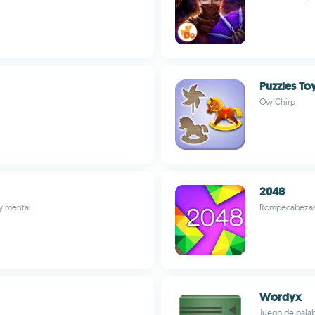
Puzzles To
OwlChirp
2048
 y mental
Rompecabezas 
Wordyx
Juego de palabr