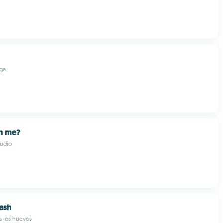
ga
n me?
udio
ash
ta los huevos