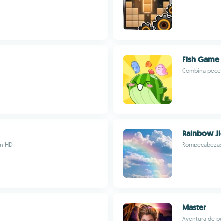
Fish Game
Combina peces
Rainbow Ji
en HD
Rompecabezas 
Master
Aventura de pu