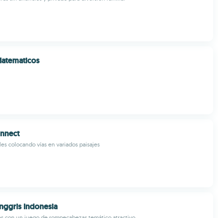
Matematicos
onnect
es colocando vías en variados paisajes
Inggris Indonesia
és con un juego de rompecabezas temático atractivo