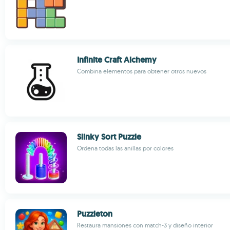
Infinite Craft Alchemy
Combina elementos para obtener otros nuevos
Slinky Sort Puzzle
Ordena todas las anillas por colores
Puzzleton
Restaura mansiones con match-3 y diseño interior