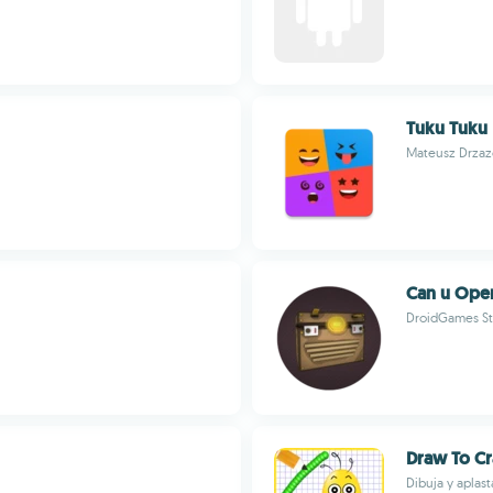
Tuku Tuku
Mateusz Drzaz
Can u Ope
DroidGames St
Draw To Cr
Dibuja y aplas