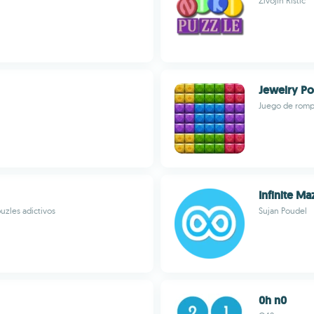
Zivojin Ristic
Jewelry Po
Juego de rompe
Infinite Ma
uzles adictivos
Sujan Poudel
0h n0