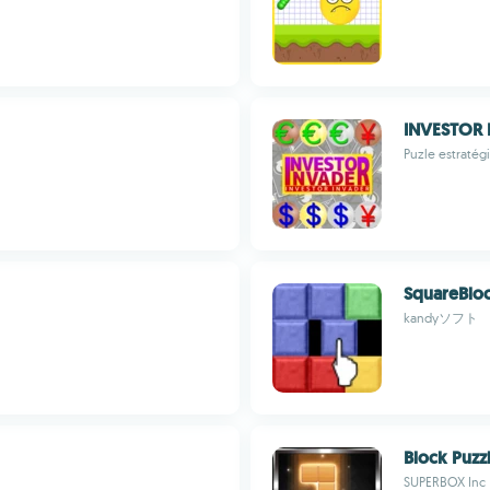
INVESTOR 
Puzle estraté
SquareBlo
kandyソフト
Block Puzz
SUPERBOX Inc