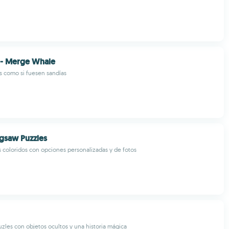
 - Merge Whale
 como si fuesen sandías
gsaw Puzzles
coloridos con opciones personalizadas y de fotos
zles con objetos ocultos y una historia mágica