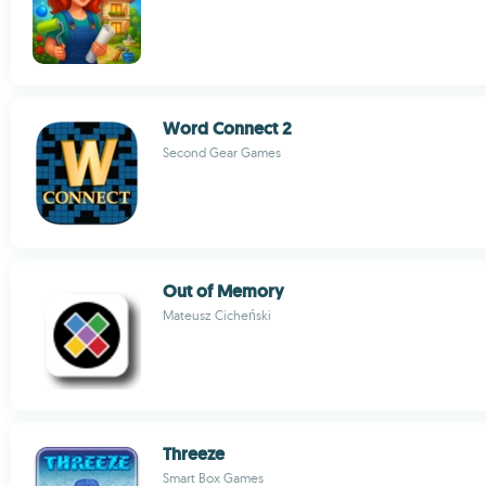
Word Connect 2
Second Gear Games
Out of Memory
Mateusz Cicheński
Threeze
Smart Box Games