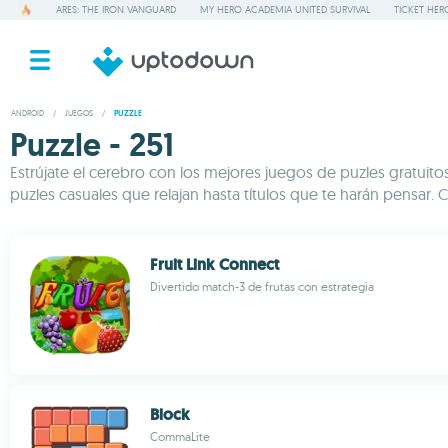
ARES: THE IRON VANGUARD
MY HERO ACADEMIA UNITED SURVIVAL
TICKET HER
ANDROID
/
JUEGOS
/
PUZZLE
Puzzle - 251
Estrújate el cerebro con los mejores juegos de puzles gratuit
puzles casuales que relajan hasta títulos que te harán pensar
Fruit Link Connect
Divertido match-3 de frutas con estrategia
Block
CommaLite