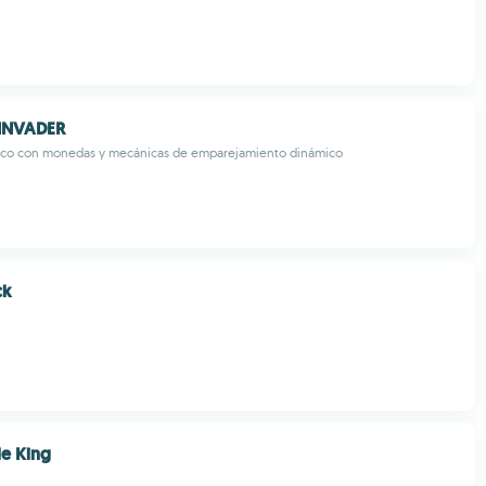
INVADER
gico con monedas y mecánicas de emparejamiento dinámico
ck
le King