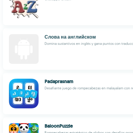
Слова на английском
Domina sustantivos en inglés y gana puntos con traducc
Padaprasnam
Desafiante juego de rompecabezas en malayalam con re
BaloonPuzzle
Rompecabezas estratégico de globos con desafíos prog