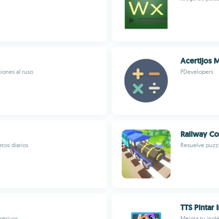
Acertijos 
iones al ruso
PDevelopers
Railway C
tos diarios
Resuelve puzzl
TTS Pintar 
resivos
Mejora tu ingl