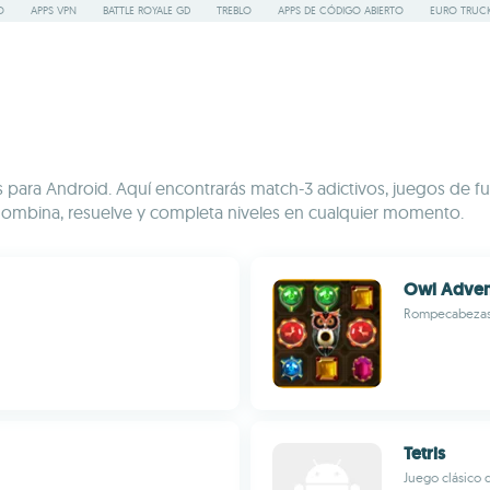
O
APPS VPN
BATTLE ROYALE GD
TREBLO
APPS DE CÓDIGO ABIERTO
EURO TRUCK
os para Android. Aquí encontrarás match-3 adictivos, juegos de
. Combina, resuelve y completa niveles en cualquier momento.
Owl Adven
Rompecabezas 
Tetris
Juego clásico d