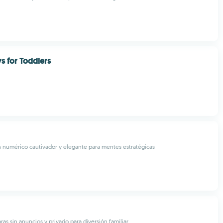
ys for Toddlers
numérico cautivador y elegante para mentes estratégicas
as sin anuncios y privado para diversión familiar