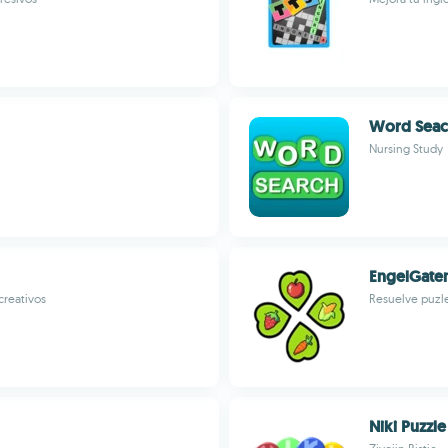
Word Seac
Nursing Study
EngelGate
creativos
Resuelve puzle
Niki Puzzle